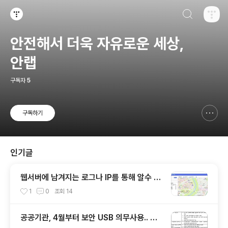
검색하기
티스토리
안전해서 더욱 자유로운 세상,
안랩
구독자
5
구독하기
신고하기 레이어
열기
인기글
웹서버에 남겨지는 로그나 IP를 통해 알수 있
는 것들
1
0
조회
14
공공기관, 4월부터 보안 USB 의무사용.. 보