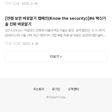
작성시간
1
0
2020. 4. 18.
브라우저가 느려지고 스파이웨어에 감염되어 본 적 경험이
있을 것이다. 그런가 하면 신뢰할 수 없는 사이트에서 무료
게임이나 음악을 다운로드 했다가 악성 애드웨어까지 함께
[안랩 보안 바로알기 캠페인(Know the security)]#6 백신기
받는 경우도 있다. 합법적인 웹사이트의 경우 광고주들을
술 진화 바로알기
잘 선별해 바이러스나 악성코드 등을 퍼뜨리는 것들은 솎
글 내용
아낸다. 하지만 내 PC에 악성 애드웨어가 단 하나만 있어
2013.09.06 -악성코드 진화와 더불어 백신기술도 발전 -문자열진단, 시그니처기
도 그런 무해한 웹사이트에 악성 광고를 주입하게 될 수 있
반/휴리스틱 기술 거쳐 최근 여러가지 기법 복합 적용 본 자료는 보안에 대한 올바른
다. 게다가 애드웨어 때문에 홈 화면으로 설정해 둔 페이지
정보 전파를 통해 자신과 직장의 정보와 재산을 보호하기 위한 안랩의 보안지식 공유
작성시간
0
0
2020. 4. 18.
가 바뀌거나 검색 결과, UR..
캠페인인 ‘보안 바로알기(Know the security) 캠페인’의 일환으로 제공해드리는
자료입니다. V3 탄생 25주년을 맞은 글로벌 보안 기업 안랩(대표 김홍선www.ahnl
ab.com)은 ‘보안 바로알기(Know the security) 캠페인’의 일환으로 지난 ‘백신
더보기
바로알기’, ‘APT 바로알기’, ‘보안 종결론 바로알기’, ‘위장 악성코드 바로알기’, ‘인터
넷뱅킹 보안위협 바로알기’ 에 이어, 정보를 안랩의 블로그 및 SNS를 통해 배포했습
니다...
의안내
티스토리
로그인
고객센터
© Daum Corp.