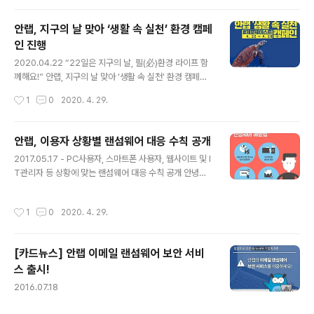
생활에서 제로웨이스트를 실천하는 인증샷을 공유하거나
아래 카드뉴스를 SNS(인스타그램, 페이스북)에 공유하고
안랩, 지구의 날 맞아 ‘생활 속 실천’ 환경 캠페
캠페인에 참여해주세요. (자세한 내용은 두 번째 이미지를
인 진행
참고!) 캠페인 종료 후 추첨을 통해 응원 물품을 보내드립니
글 내용
다. 작은 행동이 큰 변화를 만듭니다, #SmallChallenge
2020.04.22 “22일은 지구의 날, 필(必)환경 라이프 함
BigChange
께해요!” 안랩, 지구의 날 맞아 ‘생활 속 실천’ 환경 캠페인
진행 - 제로웨이스트, 플로깅, 업사이클링 등 환경 보호를
작성시간
1
0
2020. 4. 29.
위한 생활 속 실천 사례의 공유 및 참여 유도 안랩(대표 강
석균, www.ahnlab.com )은 4월 22일 지구의 날을 맞아
‘생활 속 실천’ 환경 캠페인을 시작한다고 밝혔다. 안랩의
안랩, 이용자 상황별 랜섬웨어 대응 수칙 공개
‘생활 속 실천’ 환경 캠페인은 일상생활 속에서 쉽게 실천이
글 내용
2017.05.17 - PC사용자, 스마트폰 사용자, 웹사이트 및 I
가능한 환경 보호 관련 사례를 공유하고, 동참을 유도하기
T관리자 등 상황에 맞는 랜섬웨어 대응 수칙 공개 안녕하
위한 캠페인이다. 이를 위해 안랩은 그간 캠페인 효과가 입
세요 안랩입니다. 최근 '워너 크립터(WannaCryptor, 일
증되고 대중의 참여도가 높았던 국내외 환경 캠페인 사례
명 '워너크라이')' 랜섬웨어가 전세계적으로 확산되고 있습
를 지속적으로 발굴,소개하며 참여를 유도할 예정이다. 먼
작성시간
1
0
2020. 4. 29.
니다. 랜섬웨어는 최초 발견 이후에도 다양한 변종으로 재
저 안랩은 포장을 줄이거나 재활용이 가능한 재료를 사..
등장 할 수 있어 지속적인 사용자 주의가 필요합니다. 201
4년 국내 유입되어 2015년 대규모 확산됐던 크립토락커
[카드뉴스] 안랩 이메일 랜섬웨어 보안 서비
랜섬웨어도 변종이 등장하며 피해를 양산한 바 있습니다.
스 출시!
이번 '워너 크립터' 랜섬웨어는 PC 운영체제(OS)의 취약
글 내용
점을 노린 공격으로 현재 스마트폰 사용자에게는 영향이
2016.07.18
없을 것으로 보입니다. 다만, 과거 스마트폰 사용자를 노린
랜섬웨어도 발견된 사례가 있는 만큼 주의가 필요합니다.