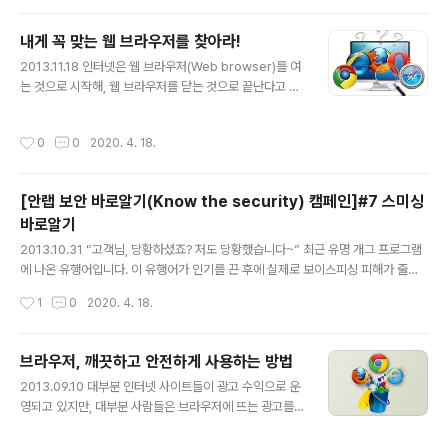
보를 실시간 공유하는 시스템인 ASD(AhnLab Smart D
efense) 네트워크를 포함하고 있다. 안랩 V3 Lite 제품의
내게 꼭 맞는 웹 브라우저를 찾아라!
경우, 최근 나타나는 다양한 보안 위협을 실시간으로 대응
글 내용
하는 기능인 ‘클라우드 자동 분석 요청 알림’ 기능이 있다.
2013.11.18 인터넷은 웹 브라우저(Web browser)를 여
이는 알려지지 않은 위협을 발견했을 경우 해당 행위를 하
는 것으로 시작해, 웹 브라우저를 닫는 것으로 끝난다고 해
는 파일을 클라우드 자동 분석 서버로 전송하여 악성 여부
도 과언이 아니다. 그만큼 웹 브라우저는 우리가 PC에서
를 분석하고 결과를 실시간으로 알려주는 기능이다. [그림
가장 많이 쓰는 응용 프로그램 중 하나로, 우리의 PC 생활
작성시간
0
0
2020. 4. 18.
1] 알려지..
에 많은 영향을 준다. 그만큼 자신에게 맞는 웹 브라우저를
선택하는 것은 매우 중요한 일이다. 웹 브라우저란 인터넷
망에서 정보를 검색하는데 사용하는 응용 프로그램으로 문
[안랩 보안 바로알기(Know the security) 캠페인]#7 스미싱
자, 영상, 음향 등 다양한 형태로 저장된 정보를 찾아 읽어
바로알기
주는 역할을 한다. 웹 브라우저가 없으면 인터넷에 접속할
글 내용
수 없기 때문에 사용자는 PC에 하나 이상의 웹 브라우저를
2013.10.31 “고객님, 당황하셨죠? 저도 당황했습니다~” 최근 유명 개그 프로그램
설치해 사용하고 있다. 한국에서는 유독 마이크로소프트
에 나온 유행어입니다. 이 유행어가 인기를 끈 후에 실제로 보이스피싱 피해가 줄었
(MS)의 인터넷 익스플로러(IE) 사용자가 많지만, 웹 브라
다는 이야기가 비공식 통계가 있을 정도로 큰 인기를 끌었는데요, 이젠 보이스 피싱
작성시간
1
0
2020. 4. 18.
우저에는 인터넷..
에서 그 주제를 스미싱으로까지 넓혀야 할지도 모르겠습니다. 안랩의 보안 바로알기
(Know the security) 캠페인의 럭키세븐 일곱 번째 이야기는 이렇게라도 피해를
줄이고 싶은 마음을 담아 ‘스미싱’에 대해 이야기 해보겠습니다. 스미싱이 무엇이길
브라우저, 깨끗하고 안전하게 사용하는 방법
래 스미싱(Smishing)은 쉽게 말해 ‘문자메시지(SMS)와 피싱(Phishing)의 합성
글 내용
2013.09.10 대부분 인터넷 사이트들이 광고 수익으로 운
어’로 공격자가 스마트폰(안드로이드) 사용자에게 악성 인터넷 주소(URL)을 포함시
영되고 있지만, 대부분 사람들은 브라우저에 뜨는 광고를
킨 문자를 보내고, 실행 및 악성앱 설..
달가워하지 않는다. 누구나 인터넷을 하다가 “마시기만 했
는데 일주일에 10kg을 뺐어요!” 같은 조잡한 광고 때문에