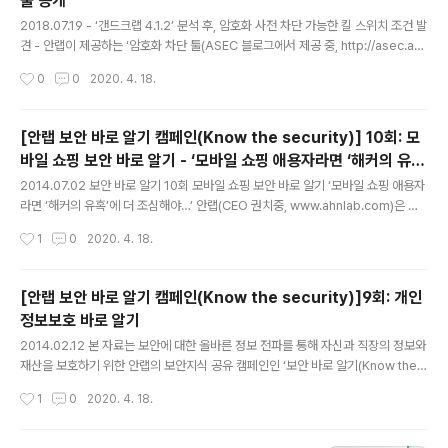
툴 공개
글 내용
2018.07.19 - ‘갠드크랩 4.1.2’ 분석 후, 암호화 사전 차단 가능한 킬 스위치 조건 발
견 - 안랩이 제공하는 ‘암호화 차단 툴(ASEC 블로그에서 제공 중, http://asec.ahn
lab.com/1145 )’ 다운로드 후, 관리자 권한으로 실행 시 랜섬웨어 감염으로 인한 파
작성시간
0
0
2020. 4. 18.
일 암호화 사전 방지 가능 안랩 (대표 권치중, www.ahnlab.com )은 ‘갠드크랩(Ga
ndCrab) 4.1.2 버전(이하 갠드크랩 4.1.2)’에 대한 암호화 사전 차단 툴을 공개했다.
안랩은 17일 ‘갠드크랩 4.1.2’ 발견 후 분석한 결과, 암호화 차단의 핵심이 되는 ‘*.lo
[안랩 보안 바로 알기 캠페인(Know the security)] 10회: 모
ck’ 파일이 특정 경로에 존재하면 암호화를 차단할 수 있는 킬 스위치 조건을 발견했
바일 쇼핑 보안 바로 알기 - ‘모바일 쇼핑 애용자라면 ‘해커의 유
다. 안랩은 해당 분석 결과를 토대로 현재 A..
글 내용
혹’에 더 조심해야…’
2014.07.02 보안 바로 알기 10회 모바일 쇼핑 보안 바로 알기 ‘모바일 쇼핑 애용자
라면 ‘해커의 유혹’에 더 조심해야…’ 안랩(CEO 권치중, www.ahnlab.com)은 보
안에 대한 올바른 정보 전파를 통해 자신과 직장의 정보와 재산을 보호하기 위해 보
작성시간
1
0
2020. 4. 18.
안지식 공유 캠페인 ‘보안 바로 알기(Know the security)’를 실시하고 있습니다.
본 캠페인의 일환으로 안랩 공식 블로그 및 SNS를 통해 ▲‘백신 바로 알기’ ▲‘APT
바로알기’, ▲‘보안 종결론 바로 알기’, ▲‘위장 악성코드 바로 알기’, ▲‘인터넷뱅킹
[안랩 보안 바로 알기 캠페인(Know the security)]9회: 개인
보안위협 바로 알기’, ▲‘백신진화 바로 알기’, ▲‘스미싱 바로 알기’, ▲ ‘스피어피싱
정보보호 바로 알기
바로 알기’, ▲‘개인정보보호 바로 알기’ 주제로 실생활에 유용한 다양한 보안지식
글 내용
을..
2014.02.12 본 자료는 보안에 대한 올바른 정보 전파를 통해 자신과 직장의 정보와
재산을 보호하기 위한 안랩의 보안지식 공유 캠페인인 ‘보안 바로 알기(Know the s
ecurity) 캠페인’의 일환으로 제공해드리는 자료입니다. 안랩(CEO 권치중, www.a
작성시간
1
0
2020. 4. 18.
hnlab.com)은 ‘보안 바로 알기(Know the security) 캠페인’의 일환으로 ‘백신 바
로 알기’, ‘APT 바로알기’, ‘보안 종결론 바로 알기’, ‘위장 악성코드 바로 알기’, ‘인터
넷뱅킹 보안위협 바로 알기’, ‘백신진화 바로 알기’, ‘스미싱 바로 알기’, ‘스피어피싱