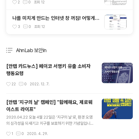
안 USB에 대해 알아봅시다
2
0
조회
12
나를 미치게 만드는 인터넷 창 꺼짐! 어떻게
해결할까?
3
0
조회
12
AhnLab 보안in
분류 전체보기
주요 글 목록
[안랩 카드뉴스] 페이코 서명키 유출 소비자
행동요령
작성시간
22
0
2022. 12. 7.
[안랩 '지구의 날' 캠페인] "함께해요, 제로웨
이스트 라이프"
글 내용
2020.04.22 오늘 4월 22일은 '지구의 날'로, 환경 오염
의 심각성을 되새기고 지구를 보호하기 위한 기념일입니
다. 안랩도 환경 오염을 줄이고 지구 살리기에 동참하고자
작성시간
1
0
2020. 4. 29.
'생활 속 실천' #제로웨이스트 캠페인을 진행합니다. 일상