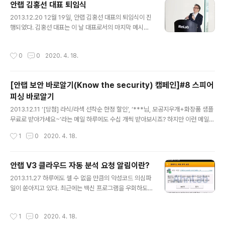
안랩 김홍선 대표 퇴임식
바로 알기’에 이어 정보를 안랩의 블로그 및 SNS를 통해 배포했습니다. ------ 최근
글 내용
2013.12.20 12월 19일, 안랩 김홍선 대표의 퇴임식이 진
우리 사회를 떠들썩하게 했던 신용카드 사 개인정보 유출 사건이..
행되었다. 김홍선 대표는 이 날 대표로서의 마지막 메시지
를 임직원들한테 전했다. 퇴임식이 진행된 안랩 사옥 1층에
는 발 디딜 틈이 없을 만큼 많은 임직원들이 모여들었다. 2
작성시간
0
0
2020. 4. 18.
008년 8월 안랩의 4대 CEO로 선임된 이래 지난 5년 4
개월 간 안랩을 이끌어온 김홍선 대표는 연간 매출을 500
억대에서 1300억원까지 끌어올렸으며, 안랩을 글로벌 기
[안랩 보안 바로알기(Know the security) 캠페인]#8 스피어
업으로 만들겠다는 꿈을 현실로 만들었다. 퇴임식 시작 후
피싱 바로알기
상영된 영상에는 지난 시간 동안 그가 안랩을 위해 헌신했
글 내용
던 모습이 담겨있어 직원들의 마음을 울렸다. 김홍선 대표
2013.12.11 ‘[당첨] 라식/라섹 선착순 한정 할인’, ‘***님, 모공지우개+화장품 샘플
는 퇴임사 때 크게 '긍정적인 마인드'와 '뚜렷한 목표', '열린
무료로 받아가세요~’라는 메일 하루에도 수십 개씩 받아보시죠? 하지만 이런 메일을
마음'라는 3가지 말을 전했다. 긍정성이 사라지면 사람과
하나하나 열어보는 사람은 거의 없을 것입니다. 하지만 이런 건 어떨까요? 회사 근무
작성시간
1
0
2020. 4. 18.
조직 모두..
중에 보내는 사람이 재직 중인 회사(와 매우 비슷한) 메일주소로 온 ‘연봉 협상 결과
통지서’, 평소 가입했던 동호회 지인의 이름으로 온 ‘이번 달 모임 공지 드립니다’, 평
소 자신의 담당업무와 관련된 ‘[이력서]***부서 지원’이라는 메일을 받았다면 과연
안랩 V3 클라우드 자동 분석 요청 알림이란?
열지 않고 지워 버릴 수 있을까요? 그리고 그 안에 문서 파일이 첨부 되어있을 때 이
글 내용
2013.11.27 하루에도 셀 수 없을 만큼의 악성코드 의심파
를 열지 않을 사람이 얼마나 될까요? 첨부된 문서 파일을 열었을 때 정상적인(조금은
일이 쏟아지고 있다. 최근에는 백신 프로그램을 우회하도
싱거운 내용의) 문서가..
록 제작된 신/변종 악성코드가 나타나고 있어 정확하고 신
속한 대응이 더욱 중요시 된다. 이러한 보안 위협에 발맞춰,
작성시간
1
0
2020. 4. 18.
안랩의 V3 제품군은 클라우드 기반을 통해 다양한 위협정