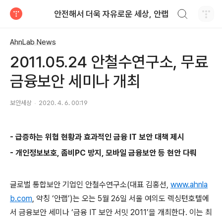
검색하기
안전해서 더욱 자유로운 세상, 안랩
티스토리
AhnLab News
2011.05.24 안철수연구소, 무료
금융보안 세미나 개최
보안세상
2020. 4. 6. 00:19
-
급증하는 위협 현황과 효과적인 금융
IT
보안 대책 제시
-
개인정보보호
,
좀비
PC
방지
,
모바일 금융보안 등 현안
다뤄
글로벌 통합보안 기업인 안철수연구소
(
대표 김홍선
,
www.ahnla
b.com
,
약칭
‘
안랩
’)
는 오는
5
월
26
일 서울 여의도 렉싱턴호텔에
서 금융보안 세미나
‘
금융
IT
보안 서밋
2011’
을 개최한다
.
이는 최