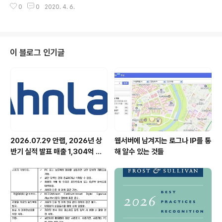
의미가 크다. 또한 안철수연구소가 ‘V3 모바일..
0
0
2020. 4. 6.
기업 안철수연구소(대표 김홍선, www.ahnlab.com, 약
칭 안랩)는 자사의 모바일 보안 제품인 ‘V3 모바일(V3 Mo
bile)’이 최근 삼성전자(대표 최지성, http://www.sams
ung.com/sec)의 전략 스마트폰 ‘갤럭시S II’에 기본 애플
리케이션으로 탑재되었다고 밝혔다. 국내의 대표적인 모바
이 블로그 인기글
일 전용 보안 솔루션인 ‘V3 모바일’은 지난해 6월 출시돼
전세계적으로 1,400만 대 이상 판매된 ‘갤럭시S’에 탑재된
바 있다. 이번에 최신 후속작인 ‘갤럭시S II’에 탑재됨에 따
라 최근 빠르게 증가하는 스마트폰..
2026.07.29 안랩, 2026년 상
웹서버에 남겨지는 로그나 IP를 통
반기 실적 발표 매출 1,304억 원,
해 알수 있는 것들
영업이익 73억 원 기록