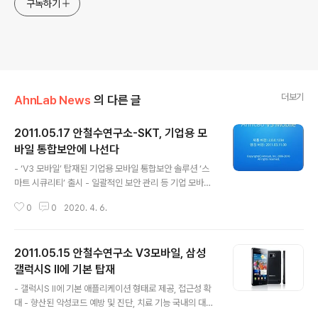
구독하기
더보기
AhnLab News
의 다른 글
2011.05.17 안철수연구소-SKT, 기업용 모
바일 통합보안에 나선다
글 내용
- ‘V3 모바일’ 탑재된 기업용 모바일 통합보안 솔루션 ‘스
마트 시큐리티’ 출시 - 일괄적인 보안 관리 등 기업 모바일
환경에 광범위한 보안과 편의 제공 - 국내 통신사 첫 공급
0
0
2020. 4. 6.
사례 국내 정보보안과 통신사업 분야 업계 1위 기업이 힘을
합쳐 모바일 오피스 보안에 나섰다. 글로벌 통합보안 기업
안철수연구소(대표 김홍선, www.ahnlab.com, 약칭 안
2011.05.15 안철수연구소 V3모바일, 삼성
랩)는 최근 자사 모바일 보안 제품인 ‘V3 모바일’을 SK텔
레콤(대표 하성민, www.sktelecom.com)의 기업용 모
갤럭시S II에 기본 탑재
글 내용
바일 통합보안 솔루션인 ‘스마트 시큐리티(Smart Securi
- 갤럭시S II에 기본 애플리케이션 형태로 제공, 접근성 확
ty)’에 공급했다. 이는 보안 전문 기업과 통신 전문 기업이
대 - 향산된 악성코드 예방 및 진단, 치료 기능 국내의 대표
공동 개발한 최초의 모바일 통합보안 솔루션이라는 점에서
스마트폰과 정보보안 솔루션이 만났다. 글로벌 통합보안