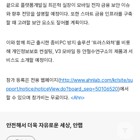
끝으로 플랫폼개발실 최은혁 실장이 모바일 전자 금융 보안 이슈
와 향후 전망을 설명할 예정이다
.
또한 스마트 금융 인프라를 구축
할 때 고려할 보안 요소도 짚어볼 계획이다
.
이와 함께 최근 출시한 좀비
PC
방지 솔루션
‘
트러스와처
’
를 비롯
해 개인정보보호 컨설팅
, V3
모바일 등 안철수연구소의 제품과 서
비스도 소개할 예정이다
.
참가 등록은 전용 웹페이지
(
http://www.ahnlab.com/kr/site/su
pport/notice/noticeView.do?board_seq=50106520
)
에서
할 수 있으며 참가비는 무료이다
.
<Ahn>
로그 정보
안전해서 더욱 자유로운 세상, 안랩