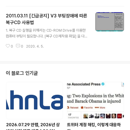
정상 실행 파일이 삭제되는 오류가 나타난 것과 관련해 향후 재발 방지 대책을 1
3일 발표했다. V3의 엔진 장애는 ‘V3 Lite’와 ‘V3 365 클리닉’이 설치된 PC
2011.03.11 [긴급공지] V3 부팅장애에 따른
에서 정상 파일을 악성코드(Trojan/Win32.OnlineGameHack)로 진단하는
오류였다. 기업/기관이 사용하는 V3 Internet Security 제품군은 해당되지 않
복구CD 사용법
글 내용
았다. 안철수연구소는 이번 같..
1. 복구 CD 실행을 위해서는 CD-ROM Drive를 이용한
컴퓨터 부팅이 필요합니다. [복구 CD제작용 파일] 을 다운
로드 하신 후 복구용 CD를 굽습니다. (CD-ROM Drive
0
0
2020. 4. 5.
에서 CD굽기가 안되는 분들은 아래에 '비밀댓글'로 성함/
주소/전화번호를 남겨주시면, 안철수연구소에서 배송해드
리겠습니다.) 컴퓨터 부팅 시 Del 키 또는 화면에 표시되는
BIOS Setup을 위한 단축키를 눌러서 BIOS 설정 화면에
들어갑니다. Boot 탭에서 CD-ROM Drive를 통한 부팅
이 블로그 인기글
을 가장 상단에 위치하도록 설정 합니다. 2. 설정 내용을 저
장하여 BIOS 설정을 종료하고, 구운 복구 CD를 CD-RO
M에 삽입한 후 재부팅을 진행하면 다음과 같은 실행 화면
이 나타납니다. 복구에 필요한 작업이 완료되면 “!..
2026.07.29 안랩, 2026년 상
트위터 계정 해킹, 이렇게 대응하