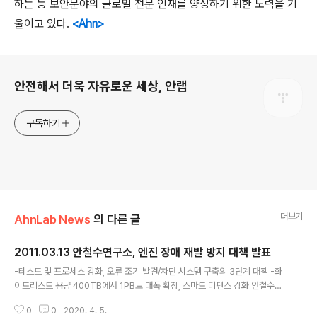
하는 등 보안분야의 글로벌 전문 인재를 양성하기 위한 노력을 기
울이고 있다.
<Ahn>
로그 정보
안전해서 더욱 자유로운 세상, 안랩
구독하기
더보기
AhnLab News
의 다른 글
2011.03.13 안철수연구소, 엔진 장애 재발 방지 대책 발표
글 내용
-테스트 및 프로세스 강화, 오류 조기 발견/차단 시스템 구축의 3단계 대책 -화
이트리스트 용량 400TB에서 1PB로 대폭 확장, 스마트 디펜스 강화 안철수연
구소(대표 김홍선, www.ahnlab.com)는 지난 10일 밤 11시경 개인용 무료백
0
0
2020. 4. 5.
신인 ‘V3 Lite’와 개인용 통합보안 서비스인 ‘V3 365 클리닉’의 엔진 장애로