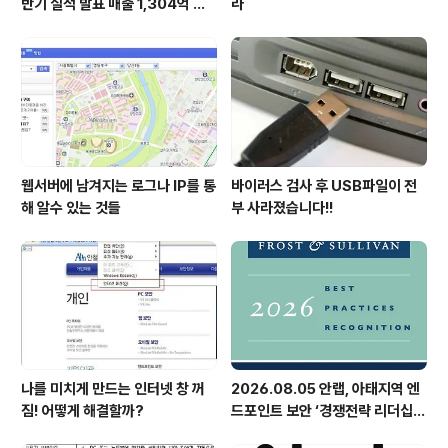
반기 실적 발표 매출 1,304억 원,
라
영업이익 73억 원 기록
웹서버에 남겨지는 로그나 IP를 통
바이러스 검사 후 USB파일이 전
해 알수 있는 것들
부 사라졌습니다!!
나를 미치게 만드는 인터넷 창 꺼
2026.08.05 안랩, 아태지역 엔
짐! 어떻게 해결할까?
드포인트 보안 ‘경쟁전략 리더십’
첫 선정