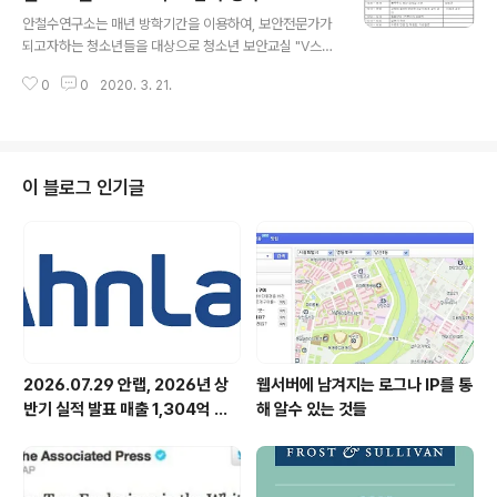
글 내용
획입니다.
안철수연구소는 매년 방학기간을 이용하여, 보안전문가가
되고자하는 청소년들을 대상으로 청소년 보안교실 "V스
쿨"을 개최해 오고 있습니다. 특히 올해는 V3 20주년을 맞
0
0
2020. 3. 21.
이하여 참과 규모와 프로그램을 대폭 확대했습니다. 안철
수연구소 보안전문가들 뿐만 아니라 고려대학교 컴퓨터보
안연구실 이희조 교수님, 세계 최대 해킹대회에 한국팀을
이끈 ‘반젤리스’님, 대학보안동아리연합 ‘파도콘’ 등 내로라
하는 보안전문가들이 여러분들에게 재미있는 강연을 준비
이 블로그 인기글
했습니다. 참가를 원하시는 분들은 V스쿨 카페에 가셔서
관련 글[클릭] 을 보시고, 첨부된 참가신청서를 작성하여
master@ahnlab.com으로 이메일로 접수하면 됩니다.
참가자들에게는 수료증과함께 기념품도 드린다고 합니다.
정보보안에 관심있는 청소년 여러분들의 많은 ..
2026.07.29 안랩, 2026년 상
웹서버에 남겨지는 로그나 IP를 통
반기 실적 발표 매출 1,304억 원,
해 알수 있는 것들
영업이익 73억 원 기록