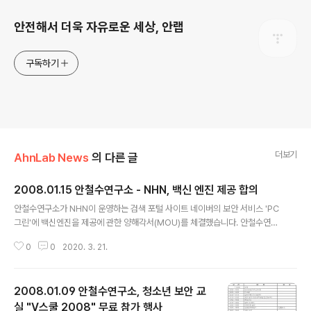
안전해서 더욱 자유로운 세상, 안랩
구독하기
더보기
AhnLab News
의 다른 글
2008.01.15 안철수연구소 - NHN, 백신 엔진 제공 합의
글 내용
안철수연구소가 NHN이 운영하는 검색 포털 사이트 네이버의 보안 서비스 'PC
그린'에 백신엔진을 제공에 관한 양해각서(MOU)를 체결했습니다. 안철수연구
소와 NHN은 사용자 보안 환경 개선과 국내 보안사업 발전을 위해 이번 계약에
0
0
2020. 3. 21.
합의했습니다. 이에따라 안철수연구소는 창립 이래 견지해온 공익 정신과 고객
중심의 철학을 기반으로 20년간 축적한 고도의 바이러스 및 악성코드 대응력을
갖춘 엔진을 제공함으로써 다양한 보안 위협에 노출된 사용자의 보안 환경 향상
2008.01.09 안철수연구소, 청소년 보안 교
을 위해 기여의 폭을 넓혀 나갈 예정입니다. 한편, 안철수연구소는 무료화 방안
에 대해 다각도로 검토중이며, 구체적인 내용는 확정되는 대로 공식발표 할 계
실 "V스쿨 2008" 무료 참가 행사