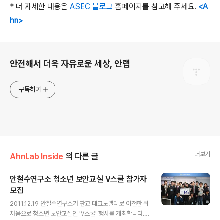
* 더 자세한 내용은
ASEC 블로그
홈페이지를 참고해 주세요.
<A
hn>
로그 정보
안전해서 더욱 자유로운 세상, 안랩
구독하기
더보기
AhnLab Inside
의 다른 글
안철수연구소 청소년 보안교실 V스쿨 참가자
모집
글 내용
2011.12.19 안철수연구소가 판교 테크노벨리로 이전한 뒤
처음으로 청소년 보안교실인 'V스쿨' 행사를 개최합니다.