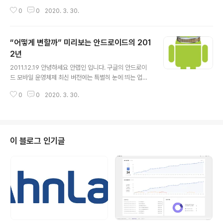
이번에 11회 째를 맞는 'V스쿨'은 일방향적인 정보 전달에
0
0
2020. 3. 30.
그치지 않고, 청소년들이 직접 자신들의 목소리를 내며 적
극적으로 의견을 개진할 수 있는 '참여형 프로그램'으로 꾸
며질 예정이어서 더욱 재미있고 유익한 시간이 될 것입니
“어떻게 변할까” 미리보는 안드로이드의 201
다. 아래 내용을 참고하셔서 보안과 IT세상에 관심있는 많
은 청소년들의 신청 바랍니다! 1. 일시 2012년 1월 17일
2년
글 내용
(화) 오전 9:30~오후 5시 2. 장소 경기도 성남시 분당구
2011.12.19 안녕하세요 안랩인 입니다. 구글의 안드로이
삼평동 673 안철수연구소 판교사옥 약도 http://blogsa
드 모바일 운영체제 최신 버전에는 특별히 눈에 띄는 업데
bo.ahnlab.com/926 3. 참가 신청 -참가 자격 : 보안과
이트가 없었습니다. 사용자들은 아쉬움에 실망했지만 201
인터넷 세상에 관심있는 중고등학생 누구나 -..
0
0
2020. 3. 30.
2년에는 원하는 것을 얻을 수 있을 전망입니다. 향상된 그
래픽, 더 좋아진 카메라, 그리고 음성 명령 기능(최신 애플 i
OS의 시리와 같은)까지, 인터넷 검색계의 선두 기업 구글
이 내년을 위해 준비하고 있을 것이기 때문입니다. 안드로
이드의 최신 주요 업데이트인 안드로이드 4.0, 즉 아이스
이 블로그 인기글
크림 샌드위치는 삼성 갤럭시 넥서스에 탑재되어 제공되
며, 다른 스마트폰과 태블릿들도 곧 업데이트를 하게 될 것
입니다. 그러나 아이스크림 샌드위치라는 최신 버전에도
불구하고 사용자들은 더 앞을 내다봅니다. 안드로이드는
이미 셀 수 없이 많은 무선 사업자..