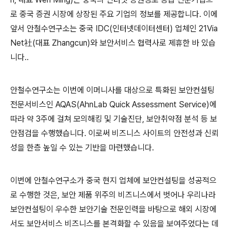
로 중국 증권 시장에 상장된 주요 기업의 정보를 제공합니다
.
이에
앞서 안철수연구소는 중국
IDC(
인터넷데이터센터
)
업체인
21Via
Net
社
(
대표
Zhangcun)
와 보안서비스 협력사로 제휴한 바 있습
니다
.
.
안철수연구소는 이번에 이머니사를 대상으로 특화된 보안컨설팅
전문서비스인
AQAS(AhnLab Quick Assessment Service)
에
따라 약
3
주에 걸쳐 모의해킹 및 기술진단
,
보안취약점 분석 등 보
안점검을 수행했습니다
.
이로써 비즈니스 사이트의 안전성과 신뢰
성을 한층 높일 수 있는 기반을 마련했습니다
.
이번에 안철수연구소가 중국 현지 업체에 보안컨설팅을 성공적으
로 수행한 것은
,
보안 제품 위주의 비즈니스에서 벗어나 우리나라
보안컨설팅이 우수한 보안기술 전문인력을 바탕으로 해외 시장에
서도 보안서비스 비즈니스를 본격화할 수 있음을 보여주었다는 데