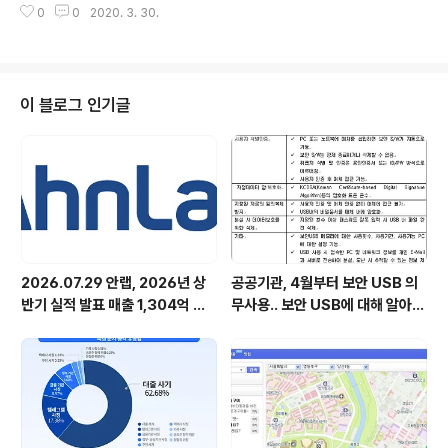
F 는 기존에 알려진 CVE-2010-0188 취약점을 악용합
0
0
2020. 3. 30.
및 업무에 도움을 주고자 서울경찰청 사이버 수사대 분들
니다. 메일..
의 방문이 있었습니다. 이 날 국내 최다 수사경험을 보유한
분들에 현장의 생생한 이야기를 바탕으로 한 보안 세미나
도 함께 열렸습니다. 두명의 강연자 중 먼저 사이버수사의
최근 동향을 주제로 정변선 수사팀장이 강연을 했습니다.
이 블로그 인기글
사이버범죄 수사대의 연혁 대한 간략한 설명이 있었고 사
이버범죄의 분류, 인터넷 허위 사실 유포 명예훼손, 중국발
인터넷 뱅킹사건 , 메신저 피싱 사건의 동향, 최근 인터넷
해킹 범죄의 특성 등으로 구성된 PPT는 실제 현장에 일어
난 예를 바탕으로 작성되어 안랩인..
2026.07.29 안랩, 2026년 상
공공기관, 4월부터 보안 USB 의
반기 실적 발표 매출 1,304억 원,
무사용.. 보안 USB에 대해 알아봅
영업이익 73억 원 기록
시다