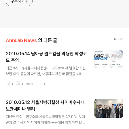
구독하기
더보기
AhnLab News
의 다른 글
2010.05.14 남아공 월드컵을 악용한 악성코
드 주의
글 내용
최근 ‘ASEC(시큐리티대응센터) 리포트’에서 발표한 최신
보안 이슈 동향에 따르면, 사용자의 재산과 금전을 노리는
악성코드 감염 4월 보고건수는 3월 악성코드 감염 보고건
0
0
2020. 3. 30.
수 757만 여건에 비해 약 26% 증가한 1,030만 여건으로
나타났습니다. 또한, 월드컵 등을 앞두고 사회적으로 이슈
가 되고 있는 사안을 이용해 다양한 악성코드 유포 시도가
2010.05.12 서울지방경찰청 사이버수사대
증가할 것으로 예상되어 사용자들의 주의가 요망됩니다.
특히, 오는 6월 개최되는 2010 남아공 월드컵 관련 내용
보안세미나 열려
글 내용
의 메일로 위장해 어도비 아크로벳 리더의 특정 이미지(TI
지난해 안철수연구소와 서울지방경찰청은 7.7 DDoS 대
FF) 파싱(Parsing, 구문분석) 관련 취약점을 악용하는 악
란과 같은 국가적 사이버 위협에 공동대응 하기 위한 MO
성코드 유포 사례가 해외에서 보고 됐습니다. 악의적인 PD
U(보도자료) 체결 한 바 있습니다. 그 일환으로 교류활성화