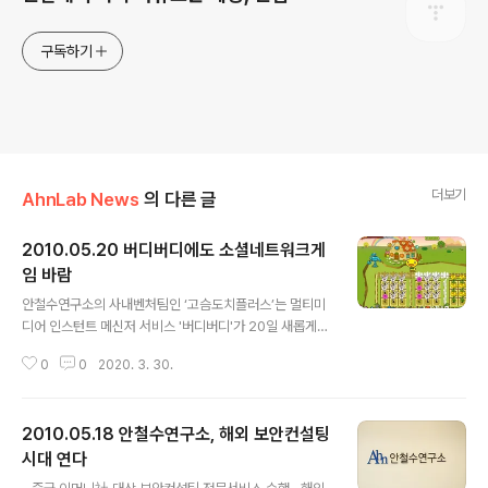
구독하기
더보기
AhnLab News
의 다른 글
2010.05.20 버디버디에도 소셜네트워크게
임 바람
글 내용
안철수연구소의 사내벤처팀인 ‘고슴도치플러스’는 멀티미
디어 인스턴트 메신저 서비스 '버디버디'가 20일 새롭게
런칭하는 소셜네트워크게임(이하 SNG) 오픈 플랫폼인 ‘버
0
0
2020. 3. 30.
디앱(http://apps.buddybuddy.co.kr)에 대표적인 농
장경영류 SNG인 ‘해피가든’과 에듀테인먼트 게임인 ‘한자
챌린지’를 서비스 합니다. 특히, 버디버디의 주 사용 계층인
2010.05.18 안철수연구소, 해외 보안컨설팅
10대 청소년들의 특성에 맞춰 오픈하는 ‘버디앱’에 친구들
간 인맥요소를 강조한 ‘해피가든(http://apps.buddybu
시대 연다
글 내용
ddy.co.kr/Apps/AppsView.asp?APPSNO=1)과 마