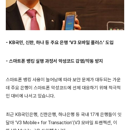
- KB
국민
,
신한
,
하나 등
주요 은행
‘V3
모바일 플러스
’
도입
-
스마트폰 뱅킹 실행 과정서 악성코드 감염
/
작동 방지
스마트폰 뱅킹 사용이 늘어남에 따라 보안 문제가 대두되는 가운
데 주요 은행이 스마트폰 악성코드에 선제 대응하기 위해 적극적
인 대비에 나서고 있습니다
.
최근
KB
국민은행
,
신한은행
,
하나은행 등 국내
17
개 은행들이 잇
달아
‘
V3 Mobile
+ for Transaction
’
(
V3
모바일 트랜젝션
,
이