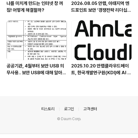
나를 미치게 만드는 인터넷 창 꺼
2026.08.05 안랩, 아태지역 엔
짐! 어떻게 해결할까?
드포인트 보안 ‘경쟁전략 리더십’
첫 선정
공공기관, 4월부터 보안 USB 의
2025.10.20 안랩클라우드메이
무사용.. 보안 USB에 대해 알아봅
트, 한국개발연구원(KDI)에 AI 어
시다
시스턴트 구축 지원 플랫폼 '애크
미아이(ACMEi)' 및 생성형 AI 데
이터 보안 솔루션 '시큐어브리지
(SecureBridge)' 공급
의안내
티스토리
로그인
고객센터
© Daum Corp.