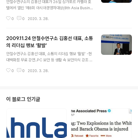
안철수연구소의 김홍선 대표가 26일 싱가포르 카펠라 호
텔에서 열린 ‘제8회 아시아경영자대상(8th Asia Busine
ss Leaders Awards)' 시상식에 수상 후보 자격으로 참
0
0
2020. 3. 28.
석했습니다. 2001년 시작된 ‘아시아경영자대상’은 미국
최대 경제정보 전문 방송사인 CNBC가 주관하고, CNBC
ASIA에서 아시아권 11개국의 주요 기업 경영자를 대상으
2009.11.24 안철수연구소 김홍선 대표, 소통
로 3단계의 엄격한 검증을 거쳐 수상자를 결정합니다. 약
5개월 동안의 엄격하고 까다로운 심사를 거쳐 뛰어난 리더
의 리더십 행보 ‘활발’
글 내용
십과 기업가정신, 혁신성으로 세계 경제 활성화와 올바른
안철수연구소 김홍선 대표, 소통의 리더십 행보 ‘활발’ -현
기업 문화 정립에 기여한 경영자에게 상을 수여합니다. 김
대백화점 무료 강연..PC 보안 등 생활 속 보안의식 강조 -
홍선 대표는 지난해 10월 안철수연구소 CEO로 공식 취임
대학 강연, 블로그 등 온/오프라인서 보안/SW 중요성 설파
한 이후 끊임없는 변화와 혁신, 확고한 경영철학으로 기업
0
0
2020. 3. 28.
-중국과 동남아 등 해외 강연을 통한 글로벌 보안전도사 활
경쟁력을 높이고,..
약 글로벌 통합 보안기업인 안철수연구소(www.ahnlab.c
om) 김홍선 대표가 국내외 강연과 블로그 등 온/오프라인
에 걸친 활발한 활동으로 정보보안 및 소프트웨어 업계 대
표로서 글로벌 리더십을 발휘하고 있습니다. 김홍선 대표
이 블로그 인기글
는 24일 현대백화점 무역센터점에서 열리는 무료 강좌에
직접 나서 '한국 IT의 현주소를 통해 본 가정 PC의 보안 위
협과 예방법'을 설명했습니다. 이번 강좌는 지난 8월 현대
백화점 목동점에서 열린 데 이어 두 번째입니다. 첫 강좌에
서 김홍선 대표..