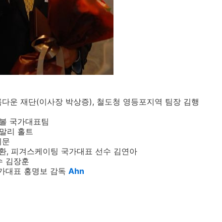
 아름다운 재단(이사장 박상증), 철도청 영등포지역 팀장 김행
핸드볼 국가대표팀
 말리 홀트
기문
박태환, 피겨스케이팅 국가대표 선수 김연아
가수 김장훈
국가대표 홍명보 감독
Ahn