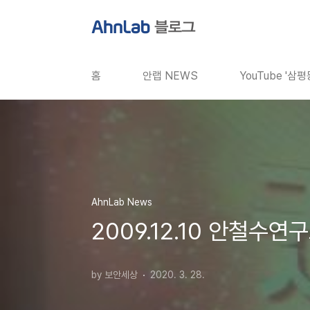
본문 바로가기
홈
안랩 NEWS
YouTube '삼
AhnLab News
2009.12.10 안철수
by 보안세상
2020. 3. 28.