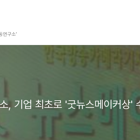
평동연구소'
연구소, 기업 최초로 '굿뉴스메이커상'