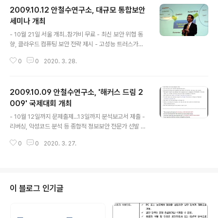
2009.10.12 안철수연구소, 대규모 통합보안
세미나 개최
글 내용
- 10월 21일 서울 개최..참가비 무료 - 최신 보안 위협 동
향, 클라우드 컴퓨팅 보안 전략 제시 - 고성능 트러스가드
등 솔루션 및 보안관제 서비스 총망라 글로벌 통합보안 기
0
0
2020. 3. 28.
업인 안철수연구소(대표 김홍선 www.ahnlab.com)는
오는 10월 21일 서울 삼성동 코엑스 인터콘티넨탈 호텔에
서 기업 및 공공 고객 및 오피니언 리더 600여 명을 초청
2009.10.09 안철수연구소, '해커스 드림 2
해 무료 세미나인 를 개최합니다. 이는 올해 5~6월 부산을
시작으로 대전, 대구, 광주, 전주까지 5대 지역 도시에서 개
009' 국제대회 개최
글 내용
최한 데 이어 서울에서 막을 내리는 대장정이라 할 수 있습
- 10월 12일까지 문제출제...13일까지 분석보고서 제출 -
니다. 이번 세미나에서 김홍선 대표는 통합보안 관제 서비
리버싱, 악성코드 분석 등 종합적 정보보안 전문가 선발 -
스 및 미래 지향 통합보안 전략으로 클라우드 컴퓨팅 보안
최종 우승자에게 POC 2009에서 발표기회 제공 전세계
서비스 전략(ACCESS)을 발표할 예정이며, 보안사업본부
0
0
2020. 3. 27.
해커들의 최고 분석 기술을 가리는 해킹대회가 열린다. 글
장인 조..
로벌 통합보안 기업 안철수연구소(대표 김홍선 www.ahnl
ab.com)는 정보보안 분야의 다양한 분석 기술력을 평가
하는 리버스 엔지니어링(보충자료참고) 국제 콘테스트인
'해커스 드림 (Hackers’ Dream) 2009'를 개최한다고
이 블로그 인기글
밝혔다. '해커스 드림 2009'는 국제 해킹/보안 컨퍼런스인
'POC(Power of Community) 2009'의 가장 큰 행사
중 하나로, 기존 공격과 방어로 이루어지는 해킹대회와는