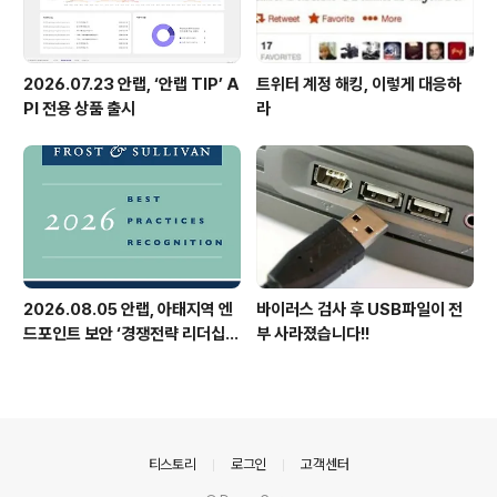
2026.07.23 안랩, ‘안랩 TIP’ A
트위터 계정 해킹, 이렇게 대응하
PI 전용 상품 출시
라
2026.08.05 안랩, 아태지역 엔
바이러스 검사 후 USB파일이 전
드포인트 보안 ‘경쟁전략 리더십’
부 사라졌습니다!!
첫 선정
의안내
티스토리
로그인
고객센터