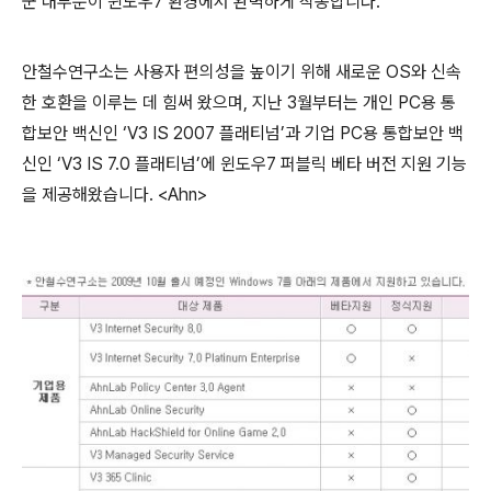
군 대부분이 윈도우
7
환경에서 완벽하게 작동합니다
.
안철수연구소는 사용자 편의성을 높이기 위해 새로운
OS
와 신속
한 호환을 이루는 데 힘써 왔으며,
지난
3
월부터는 개인
PC
용 통
합보안 백신인
‘V3 IS 2007
플래티넘
’
과 기업
PC
용 통합보안 백
신인
‘V3 IS 7.0
플래티넘
’
에 윈도우
7
퍼블릭 베타 버전 지원 기능
을 제공해왔습니다
.
<Ahn>