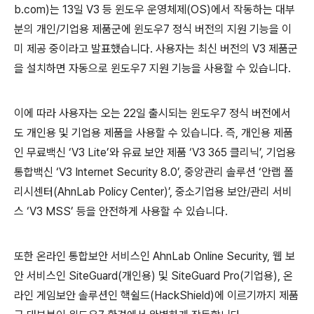
b.com)
는
1
3
일
V3
등 윈도우 운영체제
(OS)
에서 작동하는 대부
분의 개인
/
기업용 제품군에 윈도우
7
정식
버전의 지원 기능을 이
미 제공 중이라고 발표했습니다
.
사용자는 최신 버전의
V3
제품군
을 설치하면 자동으로 윈도우
7
지원 기능을 사용할 수 있습니다
.
이에 따라 사용자는
오는
22
일 출시되는
윈도우
7
정식 버전에서
도 개인용 및 기업용 제품을 사용할 수 있습니다
.
즉
,
개인용 제품
인
무료백신
‘
V3
Lite’
와 유료 보안 제품
‘
V3 365
클리닉
’,
기업용
통합백신
‘
V3 Internet Security 8.0’,
중앙관리 솔루션
‘
안랩 폴
리시센터
(AhnLab Policy Center)’,
중소
기업용 보안
/
관리 서비
스
‘V3 MSS’
등을 안전하게
사용할 수 있습니다
.
또한
온라인 통합보안 서비스인
AhnLab Online Security,
웹 보
안 서비스인
SiteGuard(
개인용
)
및
SiteGuard Pro(
기업용
),
온
라인 게임보안 솔루션인 핵쉴드
(HackShield)
에 이르기까지 제품