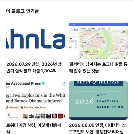
Telecommunication)사에 자사의 원격 보안관제 서비
스 공급 및 사업 협력을 위한 계약을 체결했습니다. 이에 따
이 블로그 인기글
라 안철수연구소는 일본에 이어 홍콩에서도 보안관제 서비
스를 공급, 우수한 보안 서비스 역량을 해외에서도 인정받
게 됐습니다. 또한 홍콩의 대표적 이동통신사를 파트너로
확보함에 따라 현지 보안관제 서비스 사업의 확고한 발판
을 마련하게 되었고, 아..
2026.07.29 안랩, 2026년 상
웹서버에 남겨지는 로그나 IP를 통
반기 실적 발표 매출 1,304억 원,
해 알수 있는 것들
영업이익 73억 원 기록
트위터 계정 해킹, 이렇게 대응하
2026.08.05 안랩, 아태지역 엔
라
드포인트 보안 ‘경쟁전략 리더십’