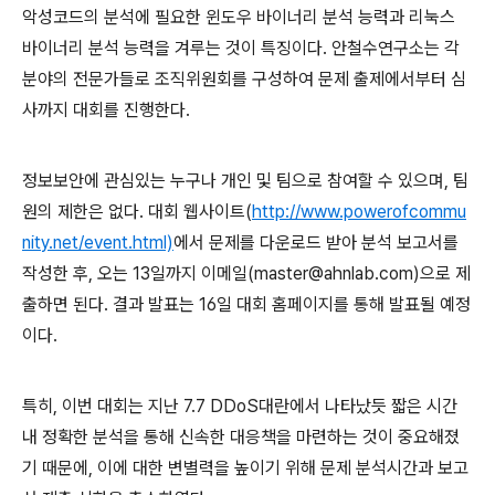
악성코드의 분석에 필요한 윈도우 바이너리 분석 능력과 리눅스
바이너리 분석 능력을 겨루는 것이 특징이다
.
안철수연구소는 각
분야의 전문가들로 조직위원회를 구성하여 문제 출제에서부터 심
사까지 대회를 진행한다
.
정보보안에 관심있는 누구나 개인 및 팀으로 참여할 수 있으며
,
팀
원의 제한은 없다
.
대회 웹사이트
(
http://www.powerofcommu
nity.net/event.html)
에서 문제를 다운로드 받아 분석 보고서를
작성한 후
,
오는
13
일까지 이메일
(master@ahnlab.com)
으로 제
출하면 된다
.
결과 발표는
16
일 대회 홈페이지를 통해 발표될 예정
이다
.
특히
,
이번 대회는 지난
7.7 DDoS
대란에서 나타났듯 짧은 시간
내 정확한 분석을 통해 신속한 대응책을 마련하는 것이 중요해졌
기 때문에
,
이에 대한 변별력을 높이기 위해 문제 분석시간과 보고