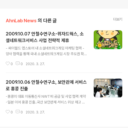
더보기
AhnLab News
의 다른 글
2009.10.07 안철수연구소-위자드웍스, 소
셜네트워크서비스 사업 전략적 제휴
글 내용
- 싸이월드 앱스토어 내 소셜네트워크게임 마케팅 협력 -
양사 협력을 통해 국내 소셜네트워크게임 시장 주도권 확
보 공동 노력 국내최대 정보보안기업 안철수연구소 (대표
0
0
2020. 3. 27.
김홍선 www.ahnlab.com)와 위젯 및 소셜 미디어 전문
업체 위자드웍스(대표 표철민, http://wzdworks.com)
는 6일 전략적 제휴를 맺고 지난달 30일 오픈한 싸이월드
2009.10.06 안철수연구소, 보안관제 서비스
앱스토어 내 소셜네트워크게임(보충자료참고) 사업에 양사
가 공동 보조를 맞추기로 했다고 밝혔다. 이번 양사간 서비
로 홍콩 진출
글 내용
스 제휴는 안철수연구소의 사내 벤처인 고슴도치플러스가
-홍콩의 대표 이동통신사 NWT에 공급 및 사업 협력 계약
개발한 싸이월드용 소셜네트워크게임(보충자료참고)을 위
-일본 이어 홍콩 진출..국산 보안관제 서비스 위상 제고 우
자드웍스가 마케팅하고, 위자드웍스는 해당 소셜네트워크
리나라의 앞선 보안관제 서비스가 해외 시장에 성공적 진
게임들의 광고 영역을 사용하는 것을 주요 골자로 하고 있
0
0
2020. 3. 27.
출 모델을 만들어가고 있어 주목됩니다. 글로벌 통합보안
다. 양사는 오늘(7일)부터 고슴도..
기업인 안철수연구소(대표 김홍선, www.ahnlab.com)
는 최근 홍콩의 메이저 이동통신사인 NWT(New World