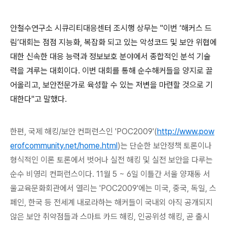
안철수연구소 시큐리티대응센터 조시행 상무는
"
이번
‘
해커스 드
림
’
대회는 점점 지능화
,
복잡화 되고 있는 악성코드 및 보안 위협에
대한 신속한 대응 능력과 정보보호 분야에서 종합적인 분석 기술
력을 겨루는 대회이다
.
이번 대회를 통해 순수해커들을 양지로 끌
어올리고
,
보안전문가로 육성할 수 있는 저변을 마련할 것으로 기
대한다
"
고 말했다
.
한편
,
국제 해킹
/
보안 컨퍼런스인
'POC2009'(
http://www.pow
erofcommunity.net/home.html
)
는 단순한 보안정책 토론이나
형식적인 이론 토론에서 벗어나 실전 해킹 및 실전 보안을 다루는
순수 비영리 컨퍼런스이다
. 11
월
5 ~ 6
일 이틀간 서울 양재동 서
울교육문화회관에서 열리는
'POC2009'
에는 미국
,
중국
,
독일
,
스
페인
,
한국 등 전세계 내로라하는 해커들이 국내외 아직 공개되지
않은 보안 취약점들과 스마트 카드 해킹
,
인공위성 해킹
,
곧 출시