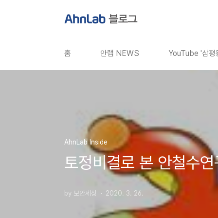
본문 바로가기
홈
안랩 NEWS
YouTube '삼
AhnLab Inside
토정비결로 본 안철수연구
by 보안세상
2020. 3. 26.