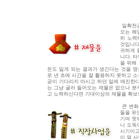
일확천금
오는 해
히 노력
것입니다
귀하게 
니다. 
을 위해
돈도 잃게 되는 결과가 생긴다는 것을 
로 년 초에 시간을 잘 활용하지 못하고 
굳이 기다리지 마시고 하던 일에 매진한다
는 그냥 굴러 들어오는 재물은 없으나 분
고 노력하신다면 기대이상의 재물을 확보할
큰 변화
들을 유
기며 뜻
니 도둑
시기이고
이 열 