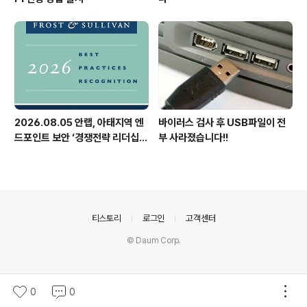
2026.08.05 안랩, 아태지역 엔
바이러스 검사 후 USB파일이 전
드포인트 보안 ‘경쟁전략 리더십’
부 사라졌습니다!!
첫 선정
의안내
티스토리
로그인
고객센터
© Daum Corp.
0
0