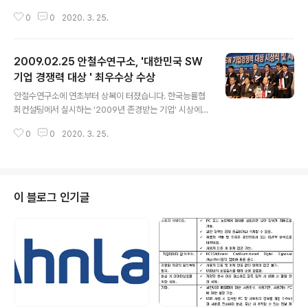
직 발표되지 않아서, 발생 가능성이 높은 상태입니다. 이번 제로 데이 공격은 지
0
0
2020. 3. 25.
난 2월 24일부터 북미 지역에서 유포되기 시작했습니다. 일부 단체의 구성원에
게 취약한 엑셀 파일이 첨부된 이메일이 전송되었습니다. 첨부된 엑셀 파일은
공격자가 지정한 코드를 실행할 수 있는 취약점을 갖고 있습니다. 따라서 이 엑
2009.02.25 안철수연구소, '대한민국 SW
셀 파일을 실행하면 Inject.21504.O, Agent.20314.C, Deludru.33280, I
nject.21504.Q, Renos.59904 등의 악성코드가 생성됩니다. 이후에 특정
기업 경쟁력 대상 ' 최우수상 수상
글 내용
시스템으로 접속을 시도합니다. 접속 후에는 또 다른 악성코드..
안철수연구소에 연초부터 상복이 터졌습니다. 한국능률협
회컨설팅에서 실시하는 '2009년 존경받는 기업' 시상에서
는 6년 연속으로 "올스타 30대"기업으로 선정됐습니다.
0
0
2020. 3. 25.
이번 조사는 한국능률협회컨설팅이 지난해 9월부터 3개월
간 산업계 간부급 4천880명, 일반소비자 4천560명, 증
권사 애널리스트 230명 등을 대상으로 주주·직원·고객·사
회·이미지가치 등 6개 세부항목을 평가해서 상위 30개 기
업을 선정하고 있습니다. 또한 지난 24일에는 안철수연구
이 블로그 인기글
소가 전자신문사와 한국소프트웨어산업협회·연세대 기업
정보화연구센터가 공동으로 주최하고 지식경제부가 후원
하는 ‘제8회 대한민국 SW 기업 경쟁력 대상’에서 최우수
상과 SW사업자경영상을 동시에 수상하기도 했습니다. 앞
으로도 안철수연구소는 기업의 존재 이유처럼 "끊임없는..