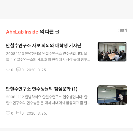
더보기
AhnLab Inside
의 다른 글
안철수연구소 사보 회의와 대학생 기자단
글 내용
2008.11.13 안녕하세요 안철수연구소 연수생입니다. 오
늘은 안철수연구소의 사보 회의 현장에 샤샤샥 몰래 침투
해 볼까요? *^^* 안철수연구소 사보 회의 는 2달에 1번 2
0
0
2020. 3. 25.
3명의 대학생 기자들과 사내 기자들로 구성되어 이루어지
는데요. 사보 회의동안, 멀리 지방에서 이 사보 회의를 위해
서울로 올라오는 대학생 기자들의 뜨거운 열정도 느낄 수
안철수연구소 연수생들의 점심문화 (1)
있죠. 이번 회의는 '1,2월호 사보' 를 위한 회의였답니다. 1,
글 내용
2월 사보가 어떤 내용일지 궁금하시다구요??? ㅋ 참고로!
2008.11.12 안녕하세요 안철수연구소 연수생입니다. 안
안철수연구소 대학생 기자단 은 23명으로 구성되어 있어
철수연구소의 연수생들 은 대체 사내에서 점심먹고 뭘 할
요. 1년간 활동 으로, 현 기자단 분들은 내년 2월까지 활동
까요? *^^* 바!로! 얼른 점심먹고 회의실에 모여 팀별로 릴
하는데요~ 다음 기수의 대학생 기자단 모집 공고는 내년 1,
0
0
2020. 3. 25.
레이식(?)으로 시간을 나눠 탁구를 친답니다~ 그 생생 핑
2월쯤 올라간답니다. 안철수연구소 대학생 기자가 되고싶
퐁 현장으로 함께 가보실까요~ ㅋ 안철수연구소 대회의실
으신 분들은 참..
엔 탁구대가 2대 상시 비치되어 있죠. 원래 직원분들도 연
수생들과 자주 점심시간마다 함께 탁구를 치셨다는데 요즘