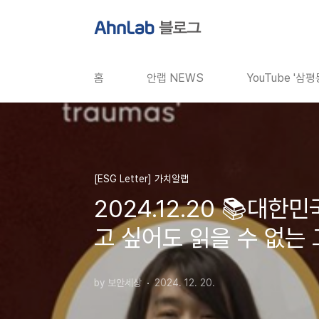
본문 바로가기
홈
안랩 NEWS
YouTube '삼
[ESG Letter] 가치알랩
2024.12.20 📚대한민
고 싶어도 읽을 수 없는 
by 보안세상
2024. 12. 20.