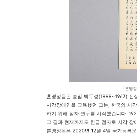
『훈맹정
훈맹정음은 송암 박두성
(1888~1963)
선
시각장애인을 교육했던 그는
,
한국의 시각
하기 위해 점자 연구를 시작했습니다
. 19
그 결과 현재까지도 한글 점자로 시각 장
훈맹정음은
2020
년
12
월
4
일 국가등록문