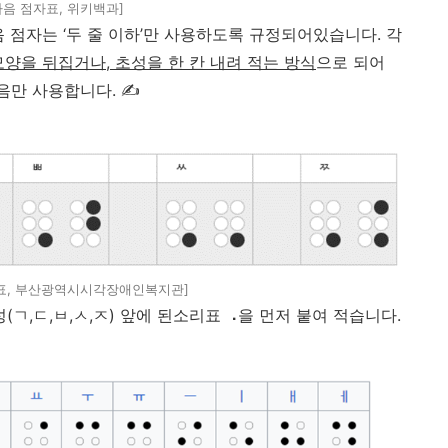
자음 점자표, 위키백과]
음 점자는
‘
두 줄 이하
’
만 사용하도록 규정되어있습니다
.
각
모양을 뒤집거나
,
초성을 한 칸 내려 적는 방식
으로 되어
모음만 사용합니다
.
✍
표, 부산광역시시각장애인복지관]
성
(
ㄱ
,
ㄷ
,
ㅂ
,
ㅅ
,
ㅈ
)
앞에 된소리표
⠠
을
먼저
붙여
적습니다
.