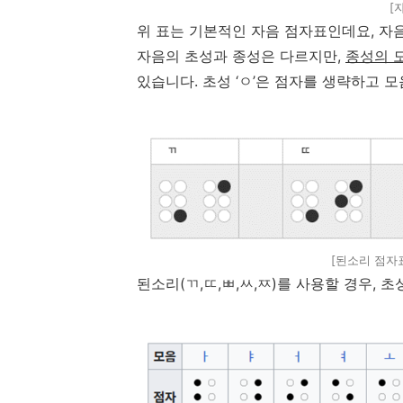
[
위 표는 기본적인 자음 점자표인데요
,
자
자음의 초성과 종성은 다르지만
,
종성의 
있습니다
.
초성
‘
ㅇ
’
은 점자를 생략하고 
[된소리 점자
된소리
(
ㄲ
,
ㄸ
,
ㅃ
,
ㅆ
,
ㅉ
)
를 사용할 경우
,
초