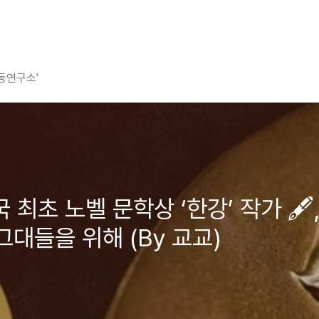
평동연구소'
국 최초 노벨 문학상 ‘한강’ 작가 🖋️
그대들을 위해 (By 교교)