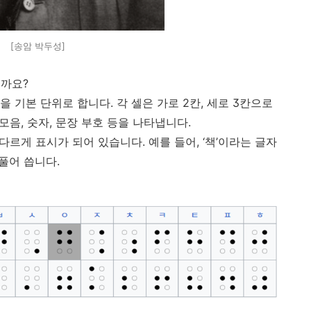
[송암 박두성]
볼까요
?
을 기본 단위로 합니다
.
각 셀은 가로
2
칸
,
세로
3
칸으로
모음
,
숫자
,
문장 부호 등을 나타냅니다
.
 다르게 표시가 되어 있습니다
.
예를 들어
, ‘
책
’
이라는 글자
 풀어 씁니다
.