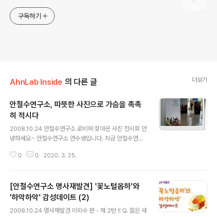
구독하기
더보기
AhnLab Inside
의 다른 글
안철수연구소, 따뜻한 사진으로 가슴을 촉촉
히 적시다
글 내용
2008.10.24 안철수연구소 로비에 찾아온 사진 전시회 안
녕하세요~ 안철수연구소 연수생입니다. 지금 안철수연구
소 사무실이 있는 빌딩 로비에서 꽃꽂이 전시회 이후에 '굿
0
0
2020. 3. 25.
피플 사진전' 이 내일(28일)까지 이어지고 있답니다~ 비극
과 빈곤, 참사의 현장에서... 따뜻한 사랑이, 봉사자와 아이
들의 미소가, 그 해피 바이러스가, 가을비가 가을이 왔음을
[안철수연구소 명사재발견] '꽃노털옵하'와
알리듯 촉촉히 전파되고 있어요. 내일이 지나면 또, 어떤 전
시회가 로비를 가득 채우게 될지~ 기대해보며... 그 따땃한
'하악하악' 감성데이트 (2)
글 내용
전시회 소식도 전하도록 할게요~ 여러분, 햇살이 부서질지
2008.10.24 명사재발견 이외수 편 - 제 2탄 !! Q. 젊은 세
라도... 쌩쌩~ 칼바람에 코트 챙기는거 부디 잊지 마시고요