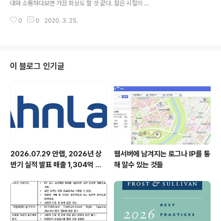
대와 소통하다보면 가끔 회상도 할 것 같다. 젊은 시절의 후
^^
회는 없었나? 젊은 시절을 생각하면 막다른 골목으로 운명
0
0
2020. 3. 25.
이 자꾸 날 이끌었다는 생각이 들어. 안 해본 것 없이 이것
저것 했지만, 다 망하고, 글 쓰는 일만 하면 잘 되더라고~.
전생에 무슨 죄를 지었길래 이렇게 고통스러운 일을 하게
되었나 생각도 들어. 화장실에 들어가 남몰래 울기도 하고
고통스러운 일이지만 독자들이 내 글을 읽어 줄때, 응원의
이 블로그 인기글
한마디를 들을 때 그 보람은 말 할 수 없지. 창작의 고통은
산통의 고통과도 비슷한 것 같아. Q. 최근 출연한 쇼프로그
램에서 젊은 시절을 열등감의 시간이라고 하더라, 어떻게
극복했나? 일반적으로 여자들이 이상형으로 거론하는 것
에 내가..
2026.07.29 안랩, 2026년 상
웹서버에 남겨지는 로그나 IP를 통
반기 실적 발표 매출 1,304억 원,
해 알수 있는 것들
영업이익 73억 원 기록