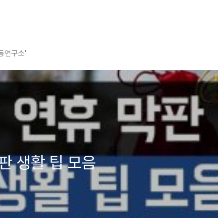
평동연구소'
판 생활 팁 모음