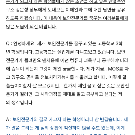
문가가 되고자 하는 학생들에게 많은 조언을 하고 있는 안철수연
구소 강은성 상무에게 보내오는 이메일과 그에 대한 답변을 공유
하도록 하겠습니다. 이 내용이 보안전문가를 꿈꾸는 여러분들에게
많은 도움이 되길 바랍니다.
Q : 안녕하세요
.
제가
보안전문가를
꿈꾸고
있는
고등학교
3
학
년
학생입니다
.
고등학교는
실업계를
다니고있고
있습니다
.
보안
전문가가
될려면요
맨처음에
어떤
컴퓨터
과목부터
공부해야
머리
에
습득이
되는지
그것이
제일
궁금합니다
.
제가
지금
.. MOS
를
따
고
있구요
.
곧바로
정보처리기능사를
배울려고
합니다
.
어떻게
말
씀들여야할지
잘
모르겠지만
. .
한가지
제일
묻고
싶은
것은
보안전
문가가
될려면
그
시작과정을
제대로
알고
공부하고
싶다는
저
의
생각입니다
.
A :
보안전문가의 길로 가고자 하는 학생이라니 참 반갑습니다. 제
가 말씀 드리는 게 님의 상황에 적절하지 않을 수도 있는데, 이게