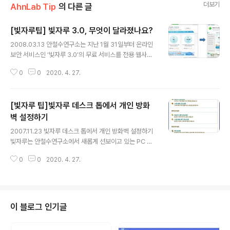
더보기
AhnLab Tip
의 다른 글
[빛자루팁] 빛자루 3.0, 무엇이 달라졌나요?
글 내용
2008.03.13 안철수연구소는 지난 1월 31일부터 온라인
보안 서비스인 ‘빛자루 3.0’의 무료 서비스를 전용 웹사이
트(www.Vitzaru.com)에서 제공해 오고 있습니다. ‘빛자
0
0
2020. 4. 27.
루 3.0’이 여타 무료 백신들과 다른 확고한 차이는 바이러
스/스파이웨어뿐 아니라 그레이웨어, 피싱 등 다양한 형태
로 사용자 피해를 가중하고 있는 각종 보안 침해 유형에 대
[빛자루 팁]빛자루 데스크 톱에서 개인 방화
응한 보안 기능을 ‘빛자루’ 서비스 하나로 통합했다는 점과,
연중 유사시 전국민적 동시다발적 피해를 가져올 수 있는
벽 설정하기
글 내용
신종 보안 공격 발생에 신속히 대응할 수 있는 24*7 긴급
2007.11.23 빛자루 데스크 톱에서 개인 방화벽 설정하기
대응 인프라에 의해 서비스된다는 점입니다. 기존의 '빛자
빛자루는 안철수연구소에서 새롭게 선보이고 있는 PC 토
루'와는 어떤 점이 다른지, 또한 다른 무료백신들과의 차이
탈 케어 서비스로 빛자루 웹사이트(http://www.vitzaru.
점은 무엇인지 지금부터 살펴보도록 하겠습니다. #1. 빛자
0
0
2020. 4. 27.
com)를 통해서 설치가 가능하며 보다 인터넷 사용자에게
루 3...
편리하고 적합한 보안 솔루션을 제공하고 있다. 대부분의
기능을 온라인 회원 가입만으로 이용할 수 있으며 유료 가
입자는 실시간 검사와 같은 보다 강력한 보안 서비스를 제
공 받을 수 있다. 빛자루를 실행한 후 [파워 V3] – [파워 V
이 블로그 인기글
3 설정]을 선택하면 다음과 같은 창이 실행되는데 하단부
의 [해킹 차단 설정]의 [개인 방화벽]을 선택하면 앞서 살펴