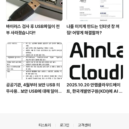
바이러스 검사 후 USB파일이 전
나를 미치게 만드는 인터넷 창 꺼
부 사라졌습니다!!
짐! 어떻게 해결할까?
공공기관, 4월부터 보안 USB 의
2025.10.20 안랩클라우드메이
무사용.. 보안 USB에 대해 알아봅
트, 한국개발연구원(KDI)에 AI 어
시다
시스턴트 구축 지원 플랫폼 '애크
미아이(ACMEi)' 및 생성형 AI 데
이터 보안 솔루션 '시큐어브리지
(SecureBridge)' 공급
의안내
티스토리
로그인
고객센터