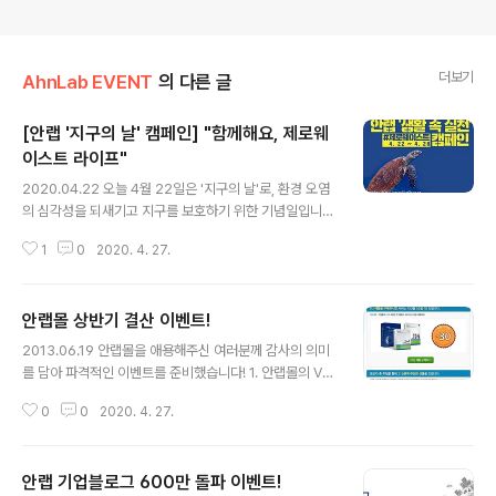
더보기
AhnLab EVENT
의 다른 글
[안랩 '지구의 날' 캠페인] "함께해요, 제로웨
이스트 라이프"
글 내용
2020.04.22 오늘 4월 22일은 '지구의 날'로, 환경 오염
의 심각성을 되새기고 지구를 보호하기 위한 기념일입니
다. 안랩도 환경 오염을 줄이고 지구 살리기에 동참하고자
1
0
2020. 4. 27.
'생활 속 실천' #제로웨이스트 캠페인을 진행합니다. 일상
생활에서 제로웨이스트를 실천하는 인증샷을 공유하거나
아래 카드뉴스를 SNS(인스타그램, 페이스북)에 공유하고
안랩몰 상반기 결산 이벤트!
캠페인에 참여해주세요. (자세한 내용은 두 번째 이미지를
글 내용
참고!) 캠페인 종료 후 추첨을 통해 응원 물품을 보내드립니
2013.06.19 안랩몰을 애용해주신 여러분께 감사의 의미
다. 작은 행동이 큰 변화를 만듭니다, #SmallChallenge
를 담아 파격적인 이벤트를 준비했습니다! 1. 안랩몰의 V3
BigChange
가 포함된 전 제품 구매 시(패키지/PC 방용 제품 제외) 서
0
0
2020. 4. 27.
비스 기간을 30일 더 드립니다!! 2. 안랩몰에서 판매하는
제품을 구매하신 분들 중 추첨을 통해 216명에게 푸짐한
선물을! 어떻게 푸짐하길래 이리 호들갑일까요?! 더위를 시
안랩 기업블로그 600만 돌파 이벤트!
원하게 날려줄 에어컨! 꿉꿉함은 저리가라 제습기! 목마름
글 내용