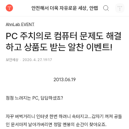
검색하기
안전해서 더욱 자유로운 세상, 안랩
티스토리
AhnLab EVENT
PC 주치의로 컴퓨터 문제도 해결
하고 상품도 받는 알찬 이벤트!
보안세상
2020. 4. 27. 19:17
2013.06.19
점점 느려지는
PC,
답답하셨죠
?
자꾸 버벅거리니 인터넷 한번 하려니 속터지고
…
갑자기 꺼져 공들
인 문서마저 날아가버리면 정말 멘붕의 순간이 찾아오죠
.