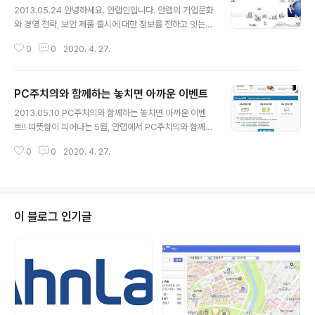
극뽁~ 아이스 아메리카노! 정말 선물이 빵빵하죠? ^ㅁ^ 더
2013.05.24 안녕하세요. 안랩인입니다. 안랩의 기업문화
위에 지친 페친들을 위한 안랩의 BIG 이벤트! 어서어서 참
와 경영 전략, 보안 제품 출시에 대한 정보를 전하고 잇는
여하세요~! * 이벤트 기간 : 6월 3일(월) ~ 6월 30일(일)
안랩의 기업블로그가 2007년 7월 공식 개설 이후 4년 3
* 일찍 구매하실수록 당첨 확률은 UP! * 이벤트 참여 : htt
0
0
2020. 4. 27.
개월 만에 600만 번째 손님을 맞이 합니다. 성원에 감사드
p://shop.ahnlab.com/jump/j..
리며 안랩 기업블로그는 여러분들과 더욱 원활한 소통을
위해 노력하는 블로그가 되도록 하겠습니다. 블로그 방문
PC주치의와 함께하는 놓치면 아까운 이벤트
자 600만 돌파를 기념해 알찬 사은 이벤트를 준비 했습니
글 내용
다. 여러분들의 많은 참여 부탁드립니다. ^^ 1. 600만 돌파
2013.05.10 PC주치의와 함께하는 놓치면 아까운 이벤
기념 퀴즈 쇼쇼쇼~ -참여 방법 : 안랩과 관련한 2가지 문제
트!! 따뜻함이 피어나는 5월, 안랩에서 PC주치의와 함께하
의 답을 모두 적어 [퀴즈]라는 머릿글로 비밀 댓글을 남겨
는 이벤트를 야심 차게 준비했습니다! PC주치의와 함께라
주세요. -사은품 : 정답자 중 6인을 추첨해 안랩의 히스토
0
0
2020. 4. 27.
면 PC문제 이제 두렵지 않아요~~ 지금 PC주치의 제품도
리를 드라마처럼 엮은 단행본 '세상에서 가장 안전한 이름
둘러보고 경품도 받고! PC문제에 대한 가족사연을 올려주
안철수연구..
시는 분들께도 추첨을 통해 경품을 드립니다. 이런 기회..나
만 놓친다면… 화.가.난.다!!!! 주변 지인들도 기회 놓치지 않
도록 공유하기나 좋아요 한번씩 눌러주세요^^ 그럼 지금
이 블로그 인기글
바로 안랩몰로 고고! 푸짐한 경품들과 함께 여러분을 기다
리고 있을게요 ^ㅁ^ ▶이벤트 기간: 5/9~6/16 ▶이벤트
대상 및 내용 [Event 1: 구매자 대상 경품 증정] ▶대상: 안
랩몰에서 개인용 PC주치의 포함 제품 구매 고객(PC주치
의 ..