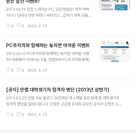
받는 알찬 이벤트!
글 내용
2013.06.19 점점 느려지는 PC, 답답하셨죠? 자꾸 버벅
거리니 인터넷 한번 하려니 속터지고…갑자기 꺼져 공들인
문서마저 날아가버리면 정말 멘붕의 순간이 찾아오죠. 문
0
0
2020. 4. 27.
제를 해결하자니 컴퓨터는 너무 어렵고 @_@ 컴퓨터 잘
아는 이에게 도움을 요청하자니 시간이 마땅치 않고… 여러
분의 고민을 해결하기 위해 안랩의 PC주치의가 나섰습니
PC주치의와 함께하는 놓치면 아까운 이벤트
다! 밤 11시까지 친절한 상담사들이 여러분의 PC를 진단해
글 내용
드립니다~! 이런 편하고 좋은 서비스가 있다니! 지인들도
2013.05.10 PC주치의와 함께하는 놓치면 아까운 이벤
알게 된다면 좋겠죠? ^^ 아래의 링크를 따라 들어가보세요.
트!! 따뜻함이 피어나는 5월, 안랩에서 PC주치의와 함께하
PC 주치의가 마련한 다양한 이벤트들이 여러분을 기다리
는 이벤트를 야심 차게 준비했습니다! PC주치의와 함께라
고 있습니다! 컴퓨터 고민도 해결하고 경품도 받는 일석이
0
0
2020. 4. 27.
면 PC문제 이제 두렵지 않아요~~ 지금 PC주치의 제품도
조 이벤트! 이런 기회 놓치지 마세요~! http://www.ahnla
둘러보고 경품도 받고! PC문제에 대한 가족사연을 올려주
b.com/kr/s..
시는 분들께도 추첨을 통해 경품을 드립니다. 이런 기회..나
[공지] 안랩 대학생기자 합격자 명단 (2013년 상반기)
만 놓친다면… 화.가.난.다!!!! 주변 지인들도 기회 놓치지 않
글 내용
도록 공유하기나 좋아요 한번씩 눌러주세요^^ 그럼 지금
2013.02.25 안랩 사보 블로그 '보안세상'과 6개월 동안 함께 할 대학생기자
바로 안랩몰로 고고! 푸짐한 경품들과 함께 여러분을 기다
합격자 명단을 알려드립니다. 강정진 고은정 김대희 김수민 김지수 김현진 노현
리고 있을게요 ^ㅁ^ ▶이벤트 기간: 5/9~6/16 ▶이벤트
탁 박규영 박서진 엄용석 유희만 윤지해 이수진 이승건 이혜림 임지연 정상지 *
대상 및 내용 [Event 1: 구매자 대상 경품 증정] ▶대상: 안
0
0
2020. 4. 27.
지원자 중 동명이인 없음. 이상 총 17명. 합격하신 분들 모두 축하합니다. 자세
랩몰에서 개인용 PC주치의 포함 제품 구매 고객(PC주치
한 사항은 26일까지 이메일로 개별 안내해드리겠습니다. 지원해 주신 모든 분
의 ..
들께 감사드립니다. *^^* Ahn