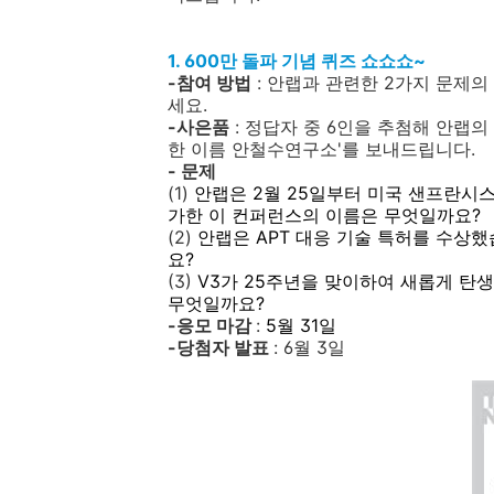
1. 600만 돌파 기념 퀴즈 쇼쇼쇼~
-참여 방법
: 안랩과 관련한 2가지 문제의
세요.
-사은품
: 정답자 중 6인을 추첨해 안랩
한 이름 안철수연구소'를 보내드립니다.
- 문제
(1)
안랩은
2
월
25
일부터 미국 샌프란시
가한 이 컨퍼런스의 이름은 무엇일까요?
(2)
안랩은
APT
대응 기술 특허를 수상
요
?
(3)
V3
가
25
주년을 맞이하여 새롭게 탄
무엇일까요
?
-응모 마감
:
5
월
31
일
-당첨자 발표
: 6월 3일