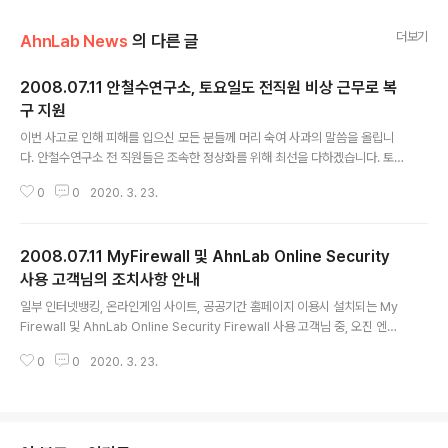
더보기
AhnLab News
의 다른 글
2008.07.11 안철수연구소, 토요일도 전직원 비상 근무로 복
구 지원
글 내용
이번 사고로 인해 피해를 입으신 모든 분들께 머리 숙여 사과의 말씀을 올립니
다. 안철수연구소 전 직원들은 조속한 정상화를 위해 최선을 다하겠습니다. 토
요일도 전직원 비상 근무로 복구 지원 - CD 배송, 방문 지원, 전문 상담 등 통해
0
0
2020. 3. 23.
조속한 정상화 - 전국 7개 협력사와 공조, 지방 고객도 계속 지원 안철수연구소
(대표 오석주. www.ahnlab.com)는 7월 10일 오후 3시경에 배포된 자사의
백신 엔진(버전 : 2008.07.10.01)이 윈도 XP SP3의 lsass.exe 파일을 악성
2008.07.11 MyFirewall 및 AhnLab Online Security
코드로 잘못 진단해 삭제한 것과 관련해 고객의 신속한 문제 해결로 조기에 정
상적인 PC 환경을 완료하기 위해 토요일인 12일에도 전직원 비상 근무 체제를
사용 고객님의 조치사항 안내
글 내용
유지한다고 밝혔다. 이에 따라 휴일인 토요일에도 전직원이 출..
일부 인터넷뱅킹, 온라인게임 사이트, 공공기간 홈페이지 이용시 설치되는 My
Firewall 및 AhnLab Online Security Firewall 사용 고객님 중, 오진 엔진
(2008.7.10일 3~4시 사이) 사용으로 인하여 시스템 종료 창이 반복적으로 출
0
0
2020. 3. 23.
력되는 고객님은 아래와 같이 조치 하시기 바랍니다. 1. C:\Program Files\A
hnLab\ASP\MyFirewall 2.0 폴더를 삭제하십시오. 2. C:\Program Files
\AhnLab\ASP\MyFirewall 4.0\ 폴더를 삭제하십시오. 이후 인터넷뱅킹, 온
라인게임 사이트, 공공기관 홈페이지 접속시 다시 정상적인 파일을 받게 되므
로, 문제없이 사이트 이용이 가능합니다. 어떠한 말로도 이번 사태로 인해 피해