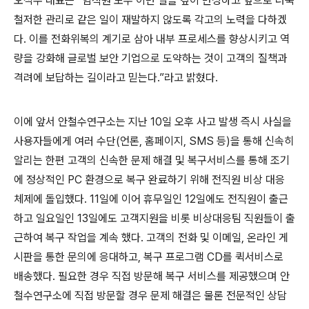
오석주
대표는
“
임직원 모두 이번 일을 깊이 반성하고 앞으로 더욱
철저한 관리로 같은 일이 재발하지 않도록 각고의 노력을 다하겠
다
.
이를 전화위복의 계기로 삼아 내부 프로세스를 향상시키고 역
량을 강화해 글로벌 보안 기업으로 도약하는 것이 고객의 질책과
격려에 보답하는 길이라고 믿는다
.”
라고 밝혔다
.
이에 앞서 안철수연구소는 지난
10
일 오후 사고 발생 즉시 사실을
사용자들에게 여러 수단
(
언론
,
홈페이지
, SMS
등
)
을 통해 신속히
알리는 한편 고객의 신속한 문제 해결 및 복구서비스를 통해 조기
에 정상적인
PC
환경으로 복구 완료하기 위해 전직원 비상 대응
체제에 돌입했다
. 11
일에 이어 휴무일인
12
일에도 전직원이 출근
하고 일요일인
13
일에도 고객지원을 비롯 비상대응팀 직원들이 출
근하여 복구 작업을 계속 했다
.
고객의 전화 및 이메일
,
온라인 게
시판을 통한 문의에 응대하고
,
복구 프로그램
CD
를 퀵서비스로
배송했다
.
필요한 경우 직접 방문해 복구 서비스를 제공했으며 안
철수연구소에 직접 방문할 경우 문제 해결은 물론 전문적인 상담