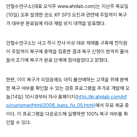
안철수연구소
(
대표
오석주
www.ahnlab.com)
는 지난주 목요일
(10
일
)
오후 발생한
윈도
XP SP3
오진과 관련해 주말까지 복구
가 대부분 완료됨에 따라 재발 방지 대책을 발표했다
.
안철수연구소는 사고 즉시 전사 비상 대응 체제를 구축해 전직원
이 주말까지 복구에 총력을 집중한 결과 복구 신청이 현격히 줄어
들어 조기에 복구가 완료 단계에 접어들었다고 밝혔다
.
한편
,
이미 복구가 되었음에도 아직 불안해하는 고객을 위해 완벽
한 복구 여부를 확인할 수 있는 검증 프로그램을 추가로 개발해 오
늘
(14
일
) 10
시경부터 자사 홈페이지
(
http://kr.ahnlab.com/inf
o/customer/html/2008_lsass_fix_05.html)
에서 무료 제공 중
이다
.
이 프로그램을 다운로드해 실행하면
100%
복구 여부를 확
인할 수 있다
.