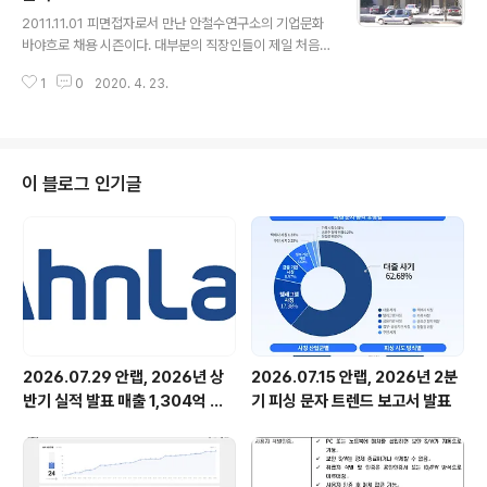
글 내용
을 학수고대하게 된다. 그의 등장 자체가 많은 사람들의 관
2011.11.01 피면접자로서 만난 안철수연구소의 기업문화
심의 대상이 되고 있는 것이다. 진정한 이 시대의 아이콘임
바야흐로 채용 시즌이다. 대부분의 직장인들이 제일 처음
에는 틀림이 없는 듯 하다. Steve Jobs에 관해서는 여러
조직 문화를 직간접적으로 접하는 자리가 면접일 것이다.
편의 책이 출간되어 있다. 그의 인생..
1
0
2020. 4. 23.
나 역시 마찬가지였다. 2000년 이맘 때쯤, 안철수연구소
의 면접을 보기 위해 단 한 벌뿐인 양복을 차려 입고 2호선
선릉역을 걸어 나왔던 기억이 아직도 생생하다. 평소 양복
이라면 질색을 하는 터라 말 그대로 사람이 옷을 입은 것인
지, 옷이 사람이 입은 것인지 알 수 없을 정도로 어색한 자
이 블로그 인기글
세로 당시 안철수연구소 입구에 위치한 안내데스크에 들어
섰다. 삼성동에 위치했던 안철수연구소 사무실은 예상보다
찾기가 수월해 면접 시간보다 일찍 도착할 수 있었고, 면접
보기 전 잠시 딴짓(?)을 할 시간적 여유가 생겼다. 내가 지
원한 회사가 과연 어떤..
2026.07.29 안랩, 2026년 상
2026.07.15 안랩, 2026년 2분
반기 실적 발표 매출 1,304억 원,
기 피싱 문자 트렌드 보고서 발표
영업이익 73억 원 기록