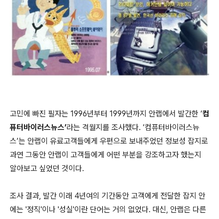
고민에 빠진 필자는
1996
년부터
1999
년까지 안랩에서 발간한
‘
컴
퓨터바이러스뉴스
’
라는 격월지를 조사했다
. ‘
컴퓨터바이러스뉴
스
’
는 안랩이 유료고객들에게 우편으로 보내주었던 정보성 잡지로
과연 그동안 안랩이 고객들에게 어떤 부분을 강조하고자 했는지
알아보고 싶었던 것이다
.
조사 결과
,
발간 이래
4
년여의 기간동안 고객에게 전달한 잡지 안
에는
'
정직
'
이나
'
성실
'
이란 단어는 거의 없었다
.
대신
,
안랩은 다른