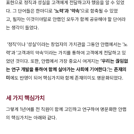
표현으로 정직과 성실을 고객에게 전달하고자 했음을 알 수 있었
다
.
그 단어들은 한마디로
'
노력
'
과
'
약속
'
으로 함축될 수 있었
고
,
필자는 이것이야말로 안랩인 모두가 함께 공유해야 할 단어라
는 생각이 들었다
.
'
정직
'
이나
'
성실
'
이라는 창업자의 가치관을 그동안 안랩에서는
'
노
력
'
과
'
고객과의 약속
'
이라는 가치를 통하여 고객에게 전달하고 있
었던 것이다
.
또한
,
안랩에서 가장 중요시 여겨지는
‘
우리는 끊임없
는 연구 개발을 통하여 함께 살아가는 사회에 기여한다
.’
는
존재의
미
에도 반영이 되어 핵심가치와 함께 존재의미도 명문화되었다
.
세 가지 핵심가치
그렇게
1
년여를 전 직원이 함께 고민하고 연구하여 명문화한 안랩
의 핵심가치는 아래와 같다
.