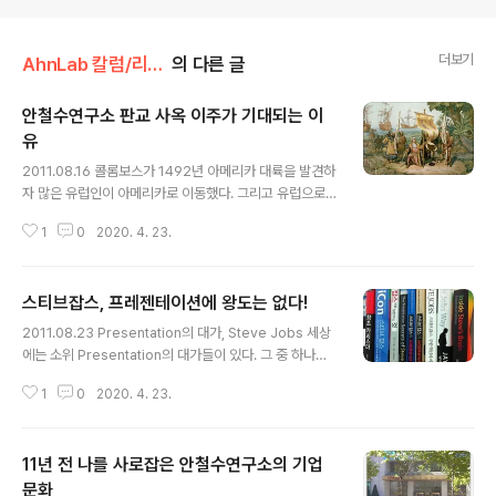
더보기
AhnLab 칼럼/리더스 칼럼
의 다른 글
안철수연구소 판교 사옥 이주가 기대되는 이
유
글 내용
2011.08.16 콜롬보스가 1492년 아메리카 대륙을 발견하
자 많은 유럽인이 아메리카로 이동했다. 그리고 유럽으로
부터 독립을 하고 모든 것을 기존과 다르게 하고 싶어했다.
1
0
2020. 4. 23.
그래서 미국은 많은 부분에서 유럽 대륙과 다른 방식을 채
택했고 어떤 것은 혁신이 되기도 하고 어떤 것은 웃음거리
가 되기도 했다. 시간이 지나 점차 안정이 되기 시작했고 드
스티브잡스, 프레젠테이션에 왕도는 없다!
디어 지금의 모습에 이르렀다. 이러한 미국에 근대 들어 생
글 내용
겨난 개념 중에 용광로(Melting Pot) 이론이 있다. 다양한
2011.08.23 Presentation의 대가, Steve Jobs 세상
국가와 인종의 사람들이 미국에 와서 하나로 합쳐진다는
에는 소위 Presentation의 대가들이 있다. 그 중 하나를
생각이다. 그리고 새로 이민을 오는 사람들도 녹아들기를
뽑으라면 많은 사람들이 주저하지 않고 Apple의 CEO인
바랬다. 그러나 그것은 이론적일 뿐 불가능한 일이라는 것
1
0
2020. 4. 23.
Steve Jobs를 꼽는다. 그의 Keynote Speech 동영상
을 알게 되었다. 게다가 새로이 오는 사람들에게 이 철학은
을 보고 있노라면 2시간이 결코 지루하거나 따분하지 않
많은 괴로움을 주기..
다. 한편의 영화나 드라마를 본 느낌이다. 중간 중간에 참석
11년 전 나를 사로잡은 안철수연구소의 기업
자들로부터 감탄과 박수 갈채가 쏟아 지기도 한다. 그의 제
품 소개가 끝나는 순간 그 제품을 내 손에 넣을 수 있는 날
문화