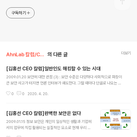
구독하기
더보기
AhnLab 칼럼/CEO 칼럼
의 다른 글
[김홍선 CEO 칼럼]일반인도 해킹할 수 있는 시대
글 내용
2009.01.20 보안에 대한 관점 (3) : 보안 수준은 다양하다 사회적으로 파장이
큰 보안 사고가 터지면 언론 인터뷰가 쇄도한다. 그럴 때마다 단골로 나오는 질
문이 “우리 나라의 보안 수준은 어느 정도인가?”이다. 어떤 모임에 나가도 보안
0
0
2020. 4. 20.
을 잘 모르는 분들로부터 같은 질문을 받는다. 답변하기에 난감한 질문이 아닐
수 없다. 인터넷으로 거미줄처럼 연결된 오늘날의 정보화 사회에서 정보 보안은
모든 조직뿐 아니라 개인에게까지 해당하는 문제다. 따라서 조직의 형태를 띠고
[김홍선 CEO 칼럼]완벽한 보안은 없다
있는 기업과 기관, 각종 공동체부터 각 개인이 사용하는 기기나 서비스, 보안 마
글 내용
인드에 이르기까지 많은 변수가 존재한다. 이런 상황에서 보안 수준은 천차만별
2009.01.15 정보 보안은 개인의 일상적인 생활과 기업에
일 수밖에 없다. 그러니, 어떻게 보안 수준을 단 한 마디로 규정지을 수 있는가?
서의 업무에 직접 활용되는 실질적인 요소로 현재 우리 삶
세..
속에 광범위하게 적용되고 있다. 그러나, 정보 보안이 이렇