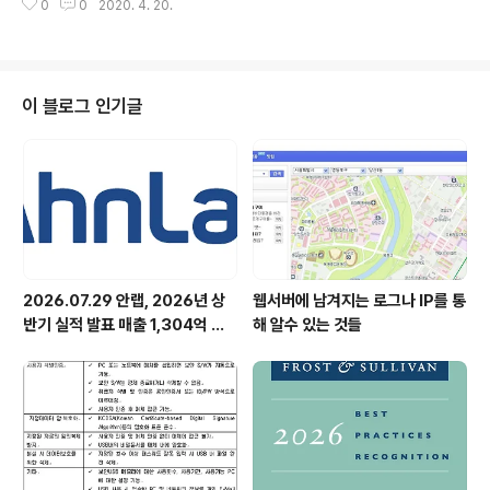
0
0
2020. 4. 20.
게 일상적인 문제로 부각되기 전, ‘보안’이라는 개념은 보통
무겁고 일부 특정 조직에 한정되는 분야로 간주되었다. 흔
히 보안하면 떠오르는 이미지가 있다. 국가 안보와 관련된
첩보 업무나 군 기밀을 취급하는 국방 기관이다. 기업 내에
서는 인사나 재무, 최고 경영층의 고급 정보를 취급하는 비
이 블로그 인기글
서실 같은 곳이 이에 해당한다. 이들의 공통점은 기밀에 해
당하는 문서나 정보를 취급한다는 점이고, 이런 곳에서 정
보 보안은 ‘철저함’ 그 자체다. 0.1%의 실수나 오차도 치명
적인 문제를 불러일으킨다. 그러나, 오늘날 사회적인 문제
로 부각된 정보 보안..
2026.07.29 안랩, 2026년 상
웹서버에 남겨지는 로그나 IP를 통
반기 실적 발표 매출 1,304억 원,
해 알수 있는 것들
영업이익 73억 원 기록