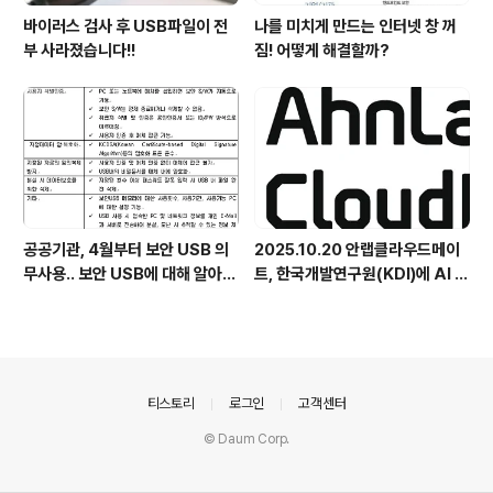
바이러스 검사 후 USB파일이 전
나를 미치게 만드는 인터넷 창 꺼
부 사라졌습니다!!
짐! 어떻게 해결할까?
공공기관, 4월부터 보안 USB 의
2025.10.20 안랩클라우드메이
무사용.. 보안 USB에 대해 알아봅
트, 한국개발연구원(KDI)에 AI 어
시다
시스턴트 구축 지원 플랫폼 '애크
미아이(ACMEi)' 및 생성형 AI 데
이터 보안 솔루션 '시큐어브리지
(SecureBridge)' 공급
의안내
티스토리
로그인
고객센터
© Daum Corp.