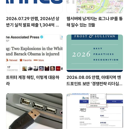
2026.07.29 안랩, 2026년 상
웹서버에 남겨지는 로그나 IP를 통
반기 실적 발표 매출 1,304억 원,
해 알수 있는 것들
영업이익 73억 원 기록
트위터 계정 해킹, 이렇게 대응하
2026.08.05 안랩, 아태지역 엔
라
드포인트 보안 ‘경쟁전략 리더십’
첫 선정