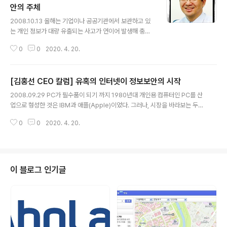
안의 주체
글 내용
2008.10.13 올해는 기업이나 공공기관에서 보관하고 있
는 개인 정보가 대량 유출되는 사고가 연이어 발생해 충격
을 주었다. 대표적 온라인 쇼핑몰 업체부터 게임 업체, 통신
0
0
2020. 4. 20.
업체, 그리고 공공기관에 이르기까지 많게는 천만 명 이상
의 개인 정보가 한꺼번에 유출되기도 했다. 사고를 일으키
는 데 드는 비용에 비해 사고가 발생해 입는 피해 규모는 쉽
[김홍선 CEO 칼럼] 유혹의 인터넷이 정보보안의 시작
게 계산이 되지 않을 정도로 크다. 일례로 9.11 테러를 보
글 내용
자. 미국은 9.11테러 사태로 200~300조원의 경제적 손
2008.09.29 PC가 필수품이 되기 까지 1980년대 개인용 컴퓨터인 PC를 산
실을 입었다. 하지만 9.11테러를 일으키기 위해 들인 액수
업으로 형성한 것은 IBM과 애플(Apple)이었다. 그러나, 시장을 바라보는 두
는 100만 달러도 되지 않는다. IT분야에서 발생하는 보안
회사의 시각 차이는 뚜렷했다. 업무용 컴퓨터(Business Computer)에 주력
사고는 더 말할 나위가 없다. 사실 보안 이슈는 인터넷 때문
0
0
2020. 4. 20.
해 온 IBM은 개인용 컴퓨터 시장을 하나의 옵션 정도로 생각했다. 기업에서 사
에 발생했다. 인터넷은 아무도 책임지지 않고 오너십이 없
용되는 컴퓨터가 일반가정에서 사용되리라고 상상하기가 어려웠던 것이다. 그
는 네트워크..
러나, 벤처정신이 투철한 애플은 특정시장을 공략하는 집중력이 돋보였다. 그러
한 차이는 제품의 개념에 반영되어 있다. IBM은 사용자가 알아서 필요한 소프
트웨어나 하드웨어를 관리하는 오픈 플랫폼을 지향했고, 제품 제작도 누구든지
이 블로그 인기글
호환기종을 제작할 수 있도록 허락했다. IBM이 컴퓨터에 관한 기술에 가장 앞
서 있음..