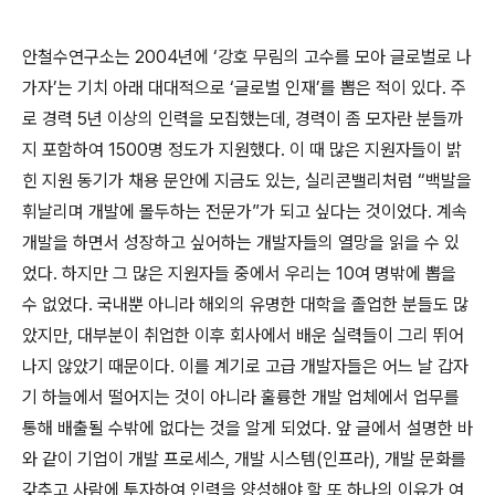
안철수연구소는
2004
년에
‘
강호 무림의 고수를 모아 글로벌로 나
가자
’
는 기치 아래 대대적으로
‘
글로벌 인재
’
를 뽑은 적이 있다
.
주
로 경력
5
년 이상의 인력을 모집했는데
,
경력이 좀 모자란 분들까
지 포함하여
1500
명 정도가 지원했다
.
이 때 많은 지원자들이 밝
힌 지원 동기가 채용 문안에 지금도 있는
,
실리콘밸리처럼
“
백발을
휘날리며 개발에 몰두하는 전문가
”
가 되고 싶다는 것이었다
.
계속
개발을 하면서 성장하고 싶어하는 개발자들의 열망을 읽을 수 있
었다
.
하지만 그 많은 지원자들 중에서 우리는
10
여 명밖에 뽑을
수 없었다
.
국내뿐 아니라 해외의 유명한 대학을 졸업한 분들도 많
았지만
,
대부분이 취업한 이후 회사에서 배운 실력들이 그리 뛰어
나지 않았기 때문이다
.
이를 계기로 고급 개발자들은 어느 날 갑자
기 하늘에서 떨어지는 것이 아니라 훌륭한 개발 업체에서 업무를
통해 배출될 수밖에 없다는 것을 알게 되었다
.
앞 글에서 설명한 바
와 같이 기업이 개발 프로세스
,
개발 시스템
(
인프라
),
개발 문화를
갖추고 사람에 투자하여 인력을 양성해야 할 또 하나의 이유가 여