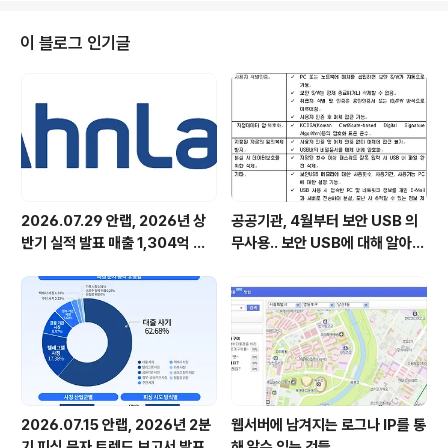
라인에 올라오는 질문에 대한 답변에는 보안 학원에서 올
린 것들이 많아 도리어 혼란스러운 점도 없지 않았다. 보안
이 블로그 인기글
업계 관점에서 의견을 주면 이들에게 도움이 될 것 같다. 질
문하는 분들은 크게 세 부류로 나눌 수 있을 것 같다. 우선
대학 입시를 앞둔 고교생들이다. 이들은 보안 전문가가 되
려면 어떤 과를 가야 할지 고민하거나 아예 대학 대신에 보
안 전문 교육기관..
2026.07.29 안랩, 2026년 상
공공기관, 4월부터 보안 USB 의
반기 실적 발표 매출 1,304억 원,
무사용.. 보안 USB에 대해 알아봅
영업이익 73억 원 기록
시다
2026.07.15 안랩, 2026년 2분
웹서버에 남겨지는 로그나 IP를 통
기 피싱 문자 트렌드 보고서 발표
해 알수 있는 것들