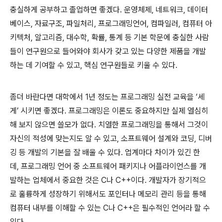
충실하게 공부하고 졸업하면 좋겠다
.
운영체제
,
네트워크
,
데이터
베이스
,
자료구조
,
파일처리
,
프로그래밍언어
,
컴파일러
,
컴퓨터 아
키텍처
,
알고리즘
,
대수학
,
확률
,
통계 등 기본 학문에 충실한 사람
들이 연구원으로 들어와야 회사가 갖고 있는 다양한 제품을 개발
하는 데 기여할 수 있고
,
핵심 연구원들로 키울 수 있다
.
좀더 바란다면 대학에서
1
년 정도는 프로그래밍 실전 교육을
‘
세
게
’
시키면 좋겠다
.
프로그래밍은 이론도 중요하지만 실제 열심히
해 보지 않으면 쓸모가 없다
.
치열한 프로그래밍을 통해서 그것이
자신의 적성에 맞는지도 알 수 있고
,
소프트웨어 설계와 코딩
,
디버
깅 등 개발의 기본을 잘 배울 수 있다
.
업계마다 차이가 있긴 한
데
,
프로그래밍 언어 중 소프트웨어 패키지나 어플라이언스를 개
발하는 업체에서 중요한 것은
C
나
C++
이다
.
개발자가 장기적으
로 훌륭하게 성장하기 위해서도 포인터나 메모리 관리 등을 통해
컴퓨터 내부를 이해할 수 있는
C
나
C++
은 필수적인 언어라 할 수
있다
.