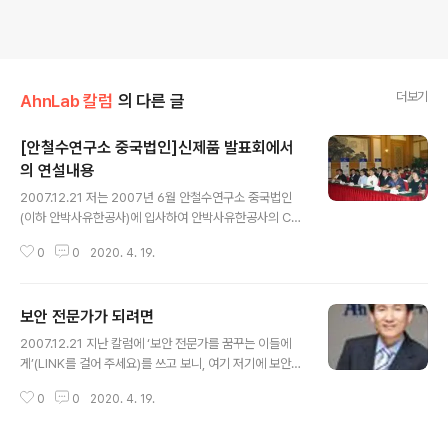
더보기
AhnLab 칼럼
의 다른 글
[안철수연구소 중국법인]신제품 발표회에서
의 연설내용
글 내용
2007.12.21 저는 2007년 6월 안철수연구소 중국법인
(이하 안박사유한공사)에 입사하여 안박사유한공사의 CE
O직을 맡게 되였습니다. 2개월 사이에 새로운 제품 시리즈
0
0
2020. 4. 19.
를 출시하였고 안박사유한공사의 기업발전 전략과 업무발
전 책략을 확정하였으며 신속히 대응할 수 있는 팀웍을 구
성함과 아울러 2007년 8월 28일에 북경취궁호텔에서 신
보안 전문가가 되려면
제품 발표회를 가지게 되였습니다. 하기는 회의에서의 주
글 내용
제연설입니다. 8년의 경험을 기초로 새로운 돗을 날리자
2007.12.21 지난 칼럼에 ‘보안 전문가를 꿈꾸는 이들에
존경하는 지도자님, 내빈 여러분, 안녕하십니까! 우선 안박
게’(LINK를 걸어 주세요)를 쓰고 보니, 여기 저기에 보안
사유한공사를 대표하여 오석주 대표님의 중국 시장에 대한
전문가를 꿈꾸는 이들이 많음을 알게 되었다. 포털의 지식
중시와 우리 본토 팀웍에 대한 믿음과 지지에 감사의 말씀
0
0
2020. 4. 19.
공유 게시판이나 보안 관련 커뮤니티, 각종 기사에도 보안
드립니다. 우리 안박사유한공사에 대한 오대표님 이하 본
전문가에 관심을 갖는 이들이 크게 늘었다. 보안 업계에 종
사의 지지는 자금과 기술의 투자뿐만 아니라 더..
사하는 사람으로서 고무적인 일이 아닐 수 없다. 그런데 온