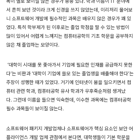
목이 별로 보이질 않는 경우가 종종 있다
.
학과 이름이
IT
분야에
서 흔히 보던 것이라 크게 신경을 쓰지 않았는데
,
이리저리 물어보
니 소프트웨어 개발에 필수적인 과목은 배우지 않은 경우가 꽤 있
었다
.
특히 학부제가 된 이후로는 졸업 학점을 딸 수 있는 방법이
많이 있어서 어렵게 느껴지는 컴퓨터공학의 기초 학문을 공부하지
않은 채 졸업하는 모양이다
.
‘
대학이 시대를 못 좇아가서 기업에 필요한 인재를 공급하지 못한
다
’
는 비판과
‘
대학이 기업에 쓸모 있는 졸업생을 배출해야 한다
’
는
주장이 성행한 때가 있었다
.
거기에 인터넷이 붐을 일으키면서 컴
퓨터 관련 학과
,
컴퓨터공학 유사 학과가 우후죽순처럼 생겨났
다
.
그런데 이름을 들으면 익숙한데
,
이수한 과목에는 컴퓨터공학
필수 과목들이 보이질 않는다
.
소프트웨어 패키지 개발업체나 소프트웨어가 핵심 요소인 보안 어
플라이언스 개발 업체 관점에서 본다면
,
대학생들이 기본 학문을