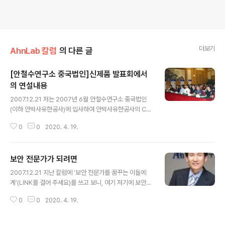
더보기
AhnLab 칼럼
의 다른 글
[안철수연구소 중국법인]신제품 발표회에서
의 연설내용
글 내용
2007.12.21 저는 2007년 6월 안철수연구소 중국법인
(이하 안박사유한공사)에 입사하여 안박사유한공사의 CE
O직을 맡게 되였습니다. 2개월 사이에 새로운 제품 시리즈
0
0
2020. 4. 19.
를 출시하였고 안박사유한공사의 기업발전 전략과 업무발
전 책략을 확정하였으며 신속히 대응할 수 있는 팀웍을 구
성함과 아울러 2007년 8월 28일에 북경취궁호텔에서 신
보안 전문가가 되려면
제품 발표회를 가지게 되였습니다. 하기는 회의에서의 주
글 내용
제연설입니다. 8년의 경험을 기초로 새로운 돗을 날리자
2007.12.21 지난 칼럼에 ‘보안 전문가를 꿈꾸는 이들에
존경하는 지도자님, 내빈 여러분, 안녕하십니까! 우선 안박
게’(LINK를 걸어 주세요)를 쓰고 보니, 여기 저기에 보안
사유한공사를 대표하여 오석주 대표님의 중국 시장에 대한
전문가를 꿈꾸는 이들이 많음을 알게 되었다. 포털의 지식
중시와 우리 본토 팀웍에 대한 믿음과 지지에 감사의 말씀
0
0
2020. 4. 19.
공유 게시판이나 보안 관련 커뮤니티, 각종 기사에도 보안
드립니다. 우리 안박사유한공사에 대한 오대표님 이하 본
전문가에 관심을 갖는 이들이 크게 늘었다. 보안 업계에 종
사의 지지는 자금과 기술의 투자뿐만 아니라 더..
사하는 사람으로서 고무적인 일이 아닐 수 없다. 그런데 온