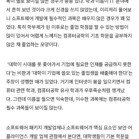
목이 별로 보이질 않는 경우가 종종 있다
.
학과 이름이
IT
분야에
서 흔히 보던 것이라 크게 신경을 쓰지 않았는데
,
이리저리 물어보
니 소프트웨어 개발에 필수적인 과목은 배우지 않은 경우가 꽤 있
었다
.
특히 학부제가 된 이후로는 졸업 학점을 딸 수 있는 방법이
많이 있어서 어렵게 느껴지는 컴퓨터공학의 기초 학문을 공부하지
않은 채 졸업하는 모양이다
.
‘
대학이 시대를 못 좇아가서 기업에 필요한 인재를 공급하지 못한
다
’
는 비판과
‘
대학이 기업에 쓸모 있는 졸업생을 배출해야 한다
’
는
주장이 성행한 때가 있었다
.
거기에 인터넷이 붐을 일으키면서 컴
퓨터 관련 학과
,
컴퓨터공학 유사 학과가 우후죽순처럼 생겨났
다
.
그런데 이름을 들으면 익숙한데
,
이수한 과목에는 컴퓨터공학
필수 과목들이 보이질 않는다
.
소프트웨어 패키지 개발업체나 소프트웨어가 핵심 요소인 보안 어
플라이언스 개발 업체 관점에서 본다면
,
대학생들이 기본 학문을