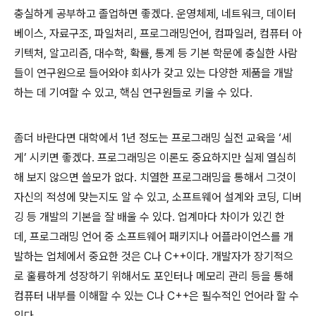
충실하게 공부하고 졸업하면 좋겠다
.
운영체제
,
네트워크
,
데이터
베이스
,
자료구조
,
파일처리
,
프로그래밍언어
,
컴파일러
,
컴퓨터 아
키텍처
,
알고리즘
,
대수학
,
확률
,
통계 등 기본 학문에 충실한 사람
들이 연구원으로 들어와야 회사가 갖고 있는 다양한 제품을 개발
하는 데 기여할 수 있고
,
핵심 연구원들로 키울 수 있다
.
좀더 바란다면 대학에서
1
년 정도는 프로그래밍 실전 교육을
‘
세
게
’
시키면 좋겠다
.
프로그래밍은 이론도 중요하지만 실제 열심히
해 보지 않으면 쓸모가 없다
.
치열한 프로그래밍을 통해서 그것이
자신의 적성에 맞는지도 알 수 있고
,
소프트웨어 설계와 코딩
,
디버
깅 등 개발의 기본을 잘 배울 수 있다
.
업계마다 차이가 있긴 한
데
,
프로그래밍 언어 중 소프트웨어 패키지나 어플라이언스를 개
발하는 업체에서 중요한 것은
C
나
C++
이다
.
개발자가 장기적으
로 훌륭하게 성장하기 위해서도 포인터나 메모리 관리 등을 통해
컴퓨터 내부를 이해할 수 있는
C
나
C++
은 필수적인 언어라 할 수
있다
.