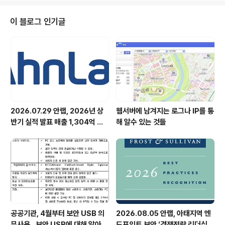
라인에 올라오는 질문에 대한 답변에는 보안 학원에서 올
린 것들이 많아 도리어 혼란스러운 점도 없지 않았다. 보안
이 블로그 인기글
업계 관점에서 의견을 주면 이들에게 도움이 될 것 같다. 질
문하는 분들은 크게 세 부류로 나눌 수 있을 것 같다. 우선
대학 입시를 앞둔 고교생들이다. 이들은 보안 전문가가 되
려면 어떤 과를 가야 할지 고민하거나 아예 대학 대신에 보
안 전문 교육기관..
2026.07.29 안랩, 2026년 상
웹서버에 남겨지는 로그나 IP를 통
반기 실적 발표 매출 1,304억 원,
해 알수 있는 것들
영업이익 73억 원 기록
공공기관, 4월부터 보안 USB 의
2026.08.05 안랩, 아태지역 엔
무사용.. 보안 USB에 대해 알아봅
드포인트 보안 ‘경쟁전략 리더십’