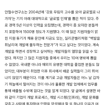
안철수연구소는
2004
년에
‘
강호 무림의 고수를 모아 글로벌로 나
가자
’
는 기치 아래 대대적으로
‘
글로벌 인재
’
를 뽑은 적이 있다
.
주
로 경력
5
년 이상의 인력을 모집했는데
,
경력이 좀 모자란 분들까
지 포함하여
1500
명 정도가 지원했다
.
이 때 많은 지원자들이 밝
힌 지원 동기가 채용 문안에 지금도 있는
,
실리콘밸리처럼
“
백발을
휘날리며 개발에 몰두하는 전문가
”
가 되고 싶다는 것이었다
.
계속
개발을 하면서 성장하고 싶어하는 개발자들의 열망을 읽을 수 있
었다
.
하지만 그 많은 지원자들 중에서 우리는
10
여 명밖에 뽑을
수 없었다
.
국내뿐 아니라 해외의 유명한 대학을 졸업한 분들도 많
았지만
,
대부분이 취업한 이후 회사에서 배운 실력들이 그리 뛰어
나지 않았기 때문이다
.
이를 계기로 고급 개발자들은 어느 날 갑자
기 하늘에서 떨어지는 것이 아니라 훌륭한 개발 업체에서 업무를
통해 배출될 수밖에 없다는 것을 알게 되었다
.
앞 글에서 설명한 바
와 같이 기업이 개발 프로세스
,
개발 시스템
(
인프라
),
개발 문화를
갖추고 사람에 투자하여 인력을 양성해야 할 또 하나의 이유가 여