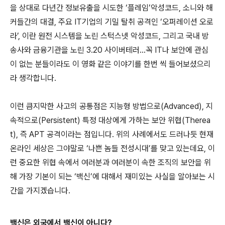
을 상대로 다년간 정보유출을 시도한
‘
플레임
’
악성코드
,
소니와 해
커들간의 대결
,
주요
IT
기업의 기밀 탈취 공격인
‘
오퍼레이션 오로
라
’,
이란 원전 시스템을 노린 스턱스넷 악성코드
,
그리고 국내 방
송사와 금융기관을 노린
3.20
사이버테러
…
꼭
IT
나 보안에 관심
이 없는 분들이라도 이 영화 같은 이야기를 한번 씩 들어보셨으리
라 생각합니다
.
이런 큼지막한 사고의 공통점은 지능형 방법으로
(Advanced),
지
속적으로
(Persistent)
특정 대상에게 가하는 보안 위협
(Therea
t),
즉
APT
공격이라는 점입니다
.
위의 사례에서도 드러나듯 현재
온라인 세상은 그야말로
‘
나쁜 놈들 전성시대
’
를 맞고 있는데요
,
이
런 중요한 위협 속에서 여러분과 여러분이 속한 조직의 보안을 위
해 가장 기본이 되는
‘
백신
’
에 대해서 재미있는 사실을 알아보는 시
간을 가지겠습니다
.
백신은 외국에서 백신이 아니다
?