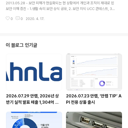
이 위장의 범위는 정말이지 너무나 다양해서 모두 설명하기..
2013.05.28 - 보안 피해가 현실화되는 현 상황에서 개인과 조직의 제대로 된
보안 이해 증진 - 1.생활 속의 보안 상식 공유, 2. 보안 지식 UCC 콘테스트, 3.V
School 2.0 등 다양한 형태의 보안 바로알기 캠페인 전개 - 국내 1위 보안 선
0
0
2020. 4. 17.
도기업으로 보안 기업의 사회적 책임을 다하려는 노력의 일환 안랩이(대표 김홍
선, www.ahnlab.com)이 일반 사용자와 조직 의사결정자 등 개인과 조직의
보안 지식 공유 및 이해를 위한 캠페인 “보안 바로 알기(Know the Securit
y)“을 실시한다. 안랩 관계자는 "최근 국내에 크고 작은 보안 사고가 잇따르는
데다 보안 피해가 현실화 되는 점을 감안하여 보안에 대한 개인과 조직의 이해
이 블로그 인기글
를 높이고자 이번 보안지식공유 캠페인을 기획했다"..
2026.07.29 안랩, 2026년 상
2026.07.23 안랩, ‘안랩 TIP’ A
반기 실적 발표 매출 1,304억 원,
PI 전용 상품 출시
영업이익 73억 원 기록