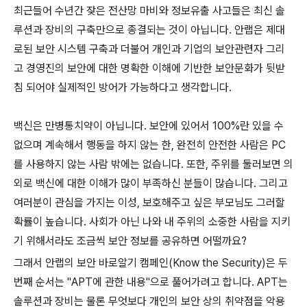
최근들어 수년간 잦은 전산망 마비와 정보유출 사고들은 최신 솔
루션과 장비의 구축만으로 종결되는 것이 아닙니다. 안랩은 제대
로된 보안 시스템 구축과 더불어 개인과 기업의 보안관련자 그리
고 경영진의 보안에 대한 명확한 이해에 기반한 보안문화가 뒷받
침 되어야 실제적인 방어가 가능하다고 생각합니다.
백신은 만병통치약이 아닙니다
.
보안에 있어서
100%
란 있을 수
없으며 계속해서 행동을 하지 않는 한
,
완전히 안전한 사람은
PC
를 사용하지 않는 사람 밖에는 없습니다
. 또한
,
주위를 둘러보면 의
외로 백신에 대한 이해가 많이 부족하신 분들이 많습니다
.
그리고
여러분이 관심을 가지는 이성
,
보호해주고 싶은 부모님도 그러할
확률이 높습니다
.
사회가 아닌 나와 내 주위의 소중한 사람을 지키
기 위해서라도 조금씩 보안 정보를 공유하면 어떨까요
?
그래서 안랩의 보안 바로알기 캠페인(Know the Security)은 두
번째 순서는 "APT에 관한 내용"으로 풀어가려고 합니다. APT는
솔루션과 장비는 물론 무엇보다 개인의 보안 상의 취약점을 악용