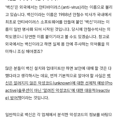
‘
백신
’
은 외국에서는 안티바이러스
(anti-virus)
라는 이름으로 불리
고 있습니다
.
백신이라는 이름은
1988
년 안철수 박사가 국내에서
최초로 안티바이러스 소프트웨어를 만들며 붙인
‘
백신
’
이라는 이
름이 일반 명사화 되어 시작된 것입니다
.
당시에 안철수박사는 의
학도였으니 당연한 이름 붙이기라고 볼 수도 있겠습니다
.
참고로
외국에서는 백신이라고 하면 실제 몸 안에 주사하는 의약품을 의
미하니 조심 해야겠죠
?
많은 분들이 백신 설치와 업데이트만 하면 보안에 대해 할 것은 다
했다라고 생각하시는 데요
,
먼저 기본적으로 알아야 할 사실은
백
신은 알려지지 않은 악성코드
(unknown)
에 대한 선제적 예방
(Pro
active)
솔루션이 아닌
‘
알려진 악성코드
’
에 대한 대응적
(reactiv
e)
방어책
이라는 것입니다
.
일반적으로 백신은 각 업체에서 분석한 악성코드의 정보를 바탕으