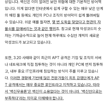
상입니다
.
백신은 이미 알려진 보안 위협에 대한 기본적인 방어책
입니다
.
이게 없다면 인터넷에서 쉽게 구할 수 있는 매우 낮은 단계
의 해킹 툴 등에도 개인의
PC
나 조직의 방어막이 쉽게 뚫려버릴
수 있습니다
.
쉬운 예를 들자면
,
몇 번 도둑을 맞았다고 현관의 자
물쇠를 없애버리는 것과 같은 행위
죠
.
참고로 현재 악성코드의 숫
자는 기하급수적으로 늘어 현재 하루에도 수십만 개씩의 새로운
악성코드가 보고되고 있습니다
.
또한
, 3.20
사태와 같이 최근의
APT
공격은 기업 및 조직의 서버
나 네트워크에 직접 침투하는 것이 아니라 개인
PC
에 먼저 침투하
고
,
내부 중요
IT
인프라에 침입하는 방식이 주를 이루고 있습니
다
.
이러한 경향에 기반해 많은 전문가들이 최초 감염단계가
AP
T
공격에서는 매우 중요한 포인트라고 지적하고 있습니다
.
따라
서
‘
백신무용론
’
은 백신이 소용없다는 것이 아니라
, ‘
백신만으로는
부족하다
’
라는 의미로 이해해야 합니다
.