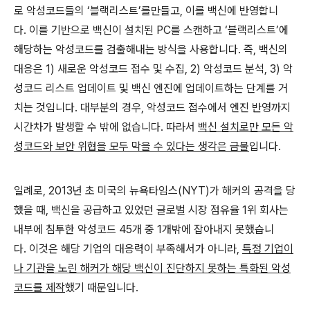
로 악성코드들의
‘
블랙리스트
’
를만들고
,
이를 백신에 반영합니
다
.
이를 기반으로 백신이 설치된
PC
를 스캔하고
‘
블랙리스트
’
에
해당하는 악성코드를 검출해내는 방식을 사용합니다
.
즉
,
백신의
대응은
1)
새로운 악성코드 접수 및 수집
, 2)
악성코드 분석
, 3)
악
성코드 리스트 업데이트 및 백신 엔진에 업데이트하는 단계를 거
치는 것입니다
.
대부분의 경우
,
악성코드 접수에서 엔진 반영까지
시간차가 발생할 수 밖에 없습니다
.
따라서
백신 설치로만 모든 악
성코드와 보안 위협을 모두 막을 수 있다는 생각은 금물
입니다
.
일례로
, 2013
년 초 미국의 뉴욕타임스
(NYT)
가 해커의 공격을 당
했을 때
,
백신을 공급하고 있었던 글로벌 시장 점유율
1
위 회사는
내부에 침투한 악성코드
45
개 중
1
개밖에 잡아내지 못했습니
다
.
이것은 해당 기업의 대응력이 부족해서가 아니라
,
특정 기업이
나 기관을 노린 해커가 해당 백신이 진단하지 못하는 특화된 악성
코드를 제작
했기 때문입니다
.