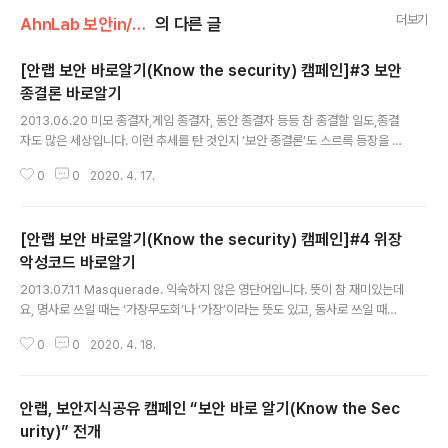
더보기
AhnLab 보안in/AhnLab 보안 바로알기
의 다른 글
[안랩 보안 바로알기(Know the security) 캠페인]#3 보안
종결론 바로알기
글 내용
2013.06.20 미모 종결자,게임 종결자, 동안 종결자 등등 참 종결할 일도,종결
자도 많은 세상입니다. 이런 추세를 탄 것인지 ‘보안 종결론’도 스르륵 등장을 했
는데요,안랩의 보안 바로알기(Know the security), 캠페인 세 번째 시간은 보
0
0
2020. 4. 17.
안 종결론에 대해 자세히 알아보겠습니다. 보안 종결론은 그야말로 “이것만 하
면, 혹은 이것만 했었다면, 반대로 이것만 하지 않으면 보안은 모두 다 해결 된
다”는 주장입니다.현대의 보안은 다양한 측면을 가지고 있습니다.집을 예시로
[안랩 보안 바로알기(Know the security) 캠페인]#4 위장
들자면,현관뿐만 아니라 창문,담벼락,지붕과 마당 등 수많은 보안 포인트가 있
습니다.보안 종결론은 이 수많은 포인트 중 하나만 지키면 절대 도둑이 들지 않
악성코드 바로알기
글 내용
는다는 주장과 다를 바가 없습니다.특히, 최근의 보안사고의 피해를 감안할 때 ..
2013.07.11 Masquerade. 익숙하지 않은 영단어입니다. 뜻이 참 재미있는데
요, 명사로 쓰일 때는 ‘가장무도회’나 ‘가장’이라는 뜻도 있고, 동사로 쓰일 때는
‘~~인 체하다’, ‘~~라고 자신을 속이다’, ‘~~으로 변장하다’라는 뜻이 있습니다.
0
0
2020. 4. 18.
갑자기 웬 영어단어 이야기냐구요? 안랩의 보안 바로알기(Know the securit
y), 캠페인의 네 번째 이야기가 바로 이 ‘위장 악성코드’에 대한 것이라, 관련해
서 재미있는 영어단어로 시작해 보았습니다. 악성코드임을 알면 누구도 그 파일
안랩, 보안지식공유 캠페인 “보안 바로 알기(Know the Sec
을 내 PC에 설치하기 싫어할 겁니다. 그래서 악성코드 제작자들은 자신의 악성
코드를 PC에 침투시키기 위해서 자연스럽게 ‘위장’이라는 방법을 택했습니다.
urity)” 전개
글 내용