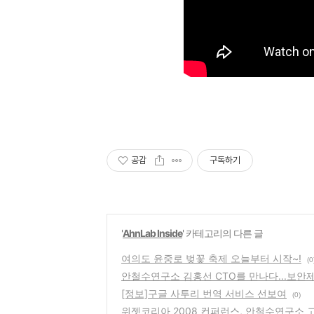
공감
구독하기
'
AhnLab Inside
' 카테고리의 다른 글
여의도 윤중로 벚꽃 축제 오늘부터 시작~!
(0
안철수연구소 김홍선 CTO를 만나다...보안
[정보]구글 사투리 번역 서비스 선보여
(0)
위젯코리아 2008 컨퍼런스, 안철수연구소 