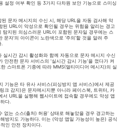
용 설정 여부 확인 등
3
가지 다차원 보안 기능으로 스미싱
함된 문자 메시지의 수신 시
,
해당
URL
을 자동 검사해 악
함된
URL
이 악성으로 확인될 경우는 위험을 알리는 경고
기 탐지된 의심스러운
URL
이 포함된 문자일 경우에는 스
한 문자’의 아이콘이 노란색으로 ‘주의’할 것을 알려 주
다
.
문자 실시간 감시 활성화와 함께 자동으로 문자 메시지 수신
가 안전한 문자 서비스의
'
실시간 감시 기능
'
을 껐다가 켜
또한 스마트폰 기종에 따라
MMS(
멀티미디어 메시지
)
의 실
지 기능은 타 유사 서비스
(
피싱방지 앱 서비스
)
에서 제공
링크 감지
)
은 문자메시지뿐 아니라 페이스북
,
트위터
,
카
에서
URL
을 실행해 웹사이트에 접속할 경우에도 악성 앱
용하다
.
수 없는 소스
(
출처
)
허용’ 상태로 해놓았을 경우 경고하는
피해방지도 가능하다
.
이는
(
악성 앱일 가능성이 높은
)
공식
적인 안전 장치이다
.