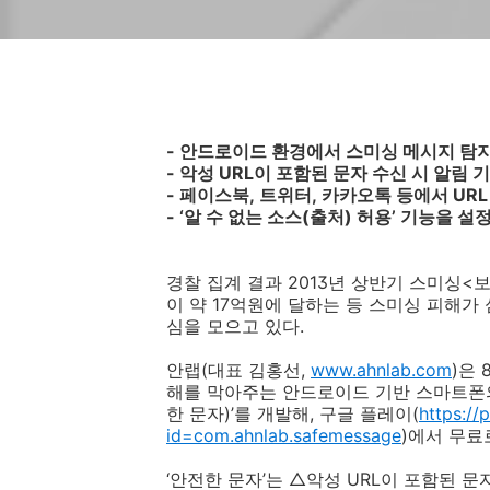
-
안드로이드 환경에서 스미싱 메시지 탐지
-
악성
URL
이 포함된 문자 수신 시 알림 
-
페이스북
,
트위터
,
카카오톡 등에서
URL
-
‘알 수 없는 소스
(
출처
)
허용’ 기능을 설정
경찰 집계 결과
2013
년 상반기 스미싱<
이 약
17
억원에 달하는 등 스미싱 피해가 
심을 모으고 있다.
안랩
(
대표 김홍선
,
www.ahnlab.com
)
은
해를 막아주는 안드로이드 기반 스마트폰의
한 문자
)
’를 개발해
,
구글 플레이
(
https://
id=com.ahnlab.safemessage
)
에서 무료
‘안전한 문자’는 △악성
URL
이 포함된 문