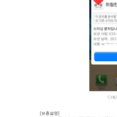
[그림
[보충설명]