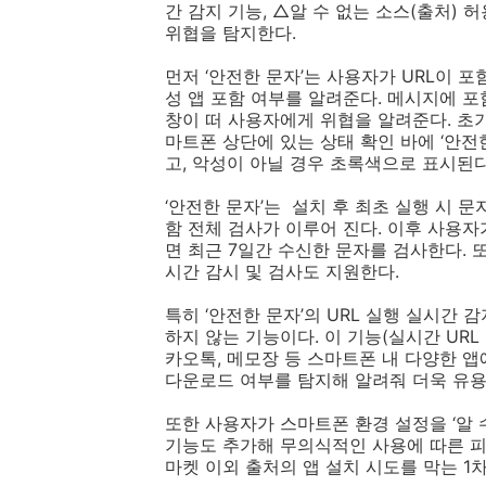
간 감지 기능
,
△알 수 없는 소스
(
출처
)
허
위협을 탐지한다
.
먼저 ‘안전한 문자’는 사용자가
URL
이 포
성 앱 포함 여부를 알려준다
.
메시지에 포
창이 떠 사용자에게 위협을 알려준다
.
초
마트폰 상단에 있는 상태 확인 바에 ‘안전
고
,
악성이 아닐 경우 초록색으로 표시된
‘안전한 문자’는
설치 후 최초 실행 시 
함 전체 검사가 이루어 진다
.
이후 사용자
면 최근
7
일간 수신한 문자를 검사한다
.
시간 감시 및 검사도 지원한다
.
특히 ‘안전한 문자’의
URL
실행 실시간 감
하지 않는 기능이다
.
이 기능
(
실시간
URL
카오톡
,
메모장 등 스마트폰 내 다양한 앱
다운로드 여부를 탐지해 알려줘 더욱 유
또한 사용자가 스마트폰 환경 설정을 ‘알 
기능도 추가해 무의식적인 사용에 따른 
마켓 이외 출처의 앱 설치 시도를 막는
1
차