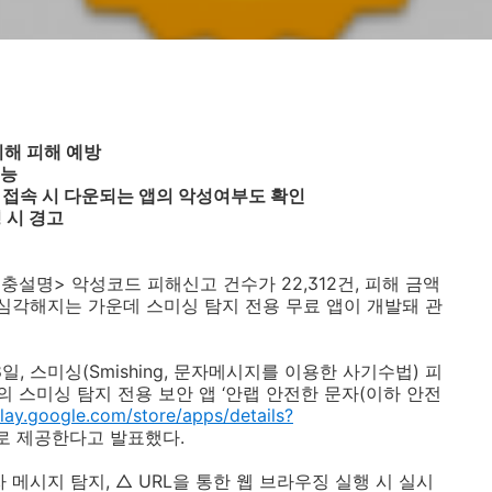
해 피해 예방
기능
접속 시 다운되는 앱의 악성여부도 확인
 시 경고
보충설명> 악성코드 피해신고 건수가
22,312
건
,
피해 금액
심각해지는 가운데 스미싱 탐지 전용 무료 앱이 개발돼 관
8
일
,
스미싱
(Smishing,
문자메시지를 이용한 사기수법
)
피
 스미싱 탐지 전용 보안 앱 ‘안랩 안전한 문자
(
이하 안전
play.google.com/store/apps/details?
로 제공한다고 발표했다
.
자 메시지 탐지
,
△
URL
을 통한 웹 브라우징 실행 시 실시