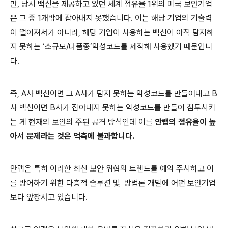
만
,
당시 백신을 제공하고 있던 세계 점유율
1
위의 미국 보안기업
은 그 중
1
개밖에 잡아내지 못했습니다
.
이는 해당 기업의 기술력
이 떨어져서가 아니라
,
해당 기업이 사용하는
백신이 아직 탐지하
지 못하는
‘소규모
/
다품종’악성코드를 제작해 사용했기 때문입니
다
.
즉,
A
사 백신이면 그
A
사가 탐지 못하는
악성코드를 만들어내고
B
사 백신이면
B
사가 잡아내지 못하는
악성코드를 만들어 침투시키
는 게
현재의 보안의 주된
공격 방식인데 이를
안랩의 점유율이 높
아서 문제라
는 것은 억측에 불과합니다
.
안랩은 특히
이러한 최신 보안 위협의
트렌드를 예의 주시하고
이
를 방어하기 위한 다층적 솔루션 및
방법론 개발에 어떤 보안기업
보다 앞장서고 있습니다
.