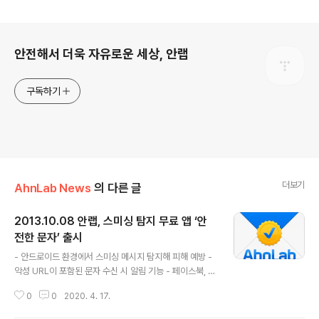
로그 정보
안전해서 더욱 자유로운 세상, 안랩
구독하기
더보기
AhnLab News
의 다른 글
2013.10.08 안랩, 스미싱 탐지 무료 앱 ‘안
전한 문자’ 출시
글 내용
- 안드로이드 환경에서 스미싱 메시지 탐지해 피해 예방 -
악성 URL이 포함된 문자 수신 시 알림 기능 - 페이스북, 트
위터, 카카오톡 등에서 URL 접속 시 다운되는 앱의 악성여
0
0
2020. 4. 17.
부도 확인 - ‘알 수 없는 소스(출처) 허용’ 기능을 설정 시 경
고 경찰 집계 결과 2013년 상반기 스미싱 악성코드 피해