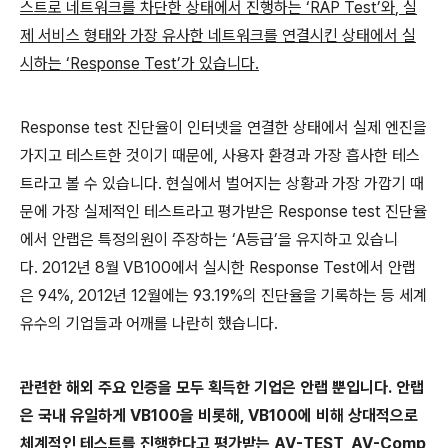
스트로 네트워크를 차단한 상태에서 진행하는
‘
RAP Test
’와
,
실
제 서비스 형태와 가장 유사한 네트워크를 연결시킨 상태에서 실
시하는
‘
Response Test
’가 있습니다
.
Response test
진단율이 인터넷을 연결한 상태에서 실제 엔진을
가지고 테스트한 것이기 때문에
,
사용자
환경과 가장 흡사한 테스
트라고 볼 수 있습니다
.
현실에서 벌어지는 상황과 가장 가깝기
때
문에 가장 실제적인 테스트라고 평가받은
Response test
진단율
에서 안랩은 특정의원이
주장하는
‘
A
등급’을 유지하고 있습니
다
.
2012
년
8
월
VB100
에서 실시한
Response Test
에서 안랩
은
94%, 2012
년
12
월에는
93.19%
의 진단율을 기록하는 등 세계
유수의 기업들과 어깨를 나란히 했습니다
.
관련한 해외 주요 인증을 모두 획득한 기업은 안랩 뿐입니다
.
안랩
은
국내 유일하게
VB100
을 비롯해
, VB100
에 비해 상대적으로
체계적인 테스트를 진행
한다고 평가받는
AV-TEST, AV-Comp