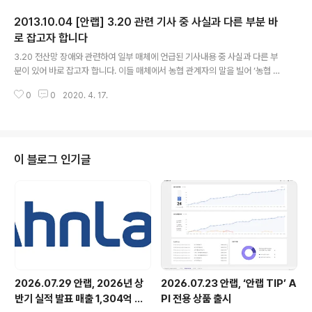
신고 건수가 22,312건, 피해 금액이 약 17억원에 달하는
2013.10.04 [안랩] 3.20 관련 기사 중 사실과 다른 부분 바
등 스미싱 피해가 심각해지는 가운데 스미싱 탐지 전용 무
료 앱이 개발돼 관심을 모으고 있다. 안랩(대표 김홍선, w
로 잡고자 합니다
글 내용
ww.ahnlab.com)은 8일, 스미싱(Smishing, 문자메시
3.20 전산망 장애와 관련하여 일부 매체에 언급된 기사내용 중 사실과 다른 부
지를 이용한 사기수법) 피해를 막아주는 안드로이드 기반
분이 있어 바로 잡고자 합니다. 이들 매체에서 농협 관계자의 말을 빌어 ‘농협 중
스마트폰의 스미싱 탐지 전용 보안 앱 ‘안랩 안전한 문자(이
앙회가 보안솔루션 공급업체인 안랩을 상대로 손해배상금액을 확정해 통보했고
하 안전한 문자)’를 개발해, 구글 플레이(htt..
0
0
2020. 4. 17.
구체적인 피해보상 협상금액을 전달했다’는 기사내용은 사실이 아닙니다. 안랩
은 1. 손해배상금액을 확정 통보받은 바 없고 2. 구체적인 피해보상 협상금액을
제시받은 바 없습니다. 손해배상금액 확정 공식 통보 주장 관련 안랩은 손해배
상금액을 확정 통보 받은 바 없습니다. 구체적인 피해보상 협상금액(50억+’α’)
제시 주장 관련 안랩은 3.20 전산망 장애와 관련하여 구체적인 피해금액이 명
이 블로그 인기글
시(50억+’α’)된 피해보상요구를 받은 바 없습니다. 이와 관련하여 공식문서를
직접 전달받..
2026.07.29 안랩, 2026년 상
2026.07.23 안랩, ‘안랩 TIP’ A
반기 실적 발표 매출 1,304억 원,
PI 전용 상품 출시