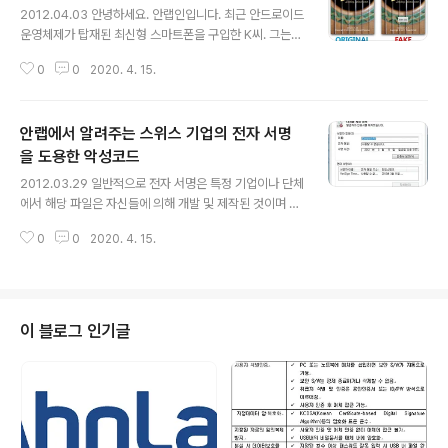
2012.04.03 안녕하세요. 안랩인입니다. 최근 안드로이드
운영체제가 탑재된 최신형 스마트폰을 구입한 K씨. 그는
스마트폰을 받자마자 평소 취미로 즐기는 기타연주 관련
0
0
2020. 4. 15.
앱을 검색했습니다. 구글 안드로이드 마켓에서 ‘Guitar’를
키워드로 검색해 무료 앱을 바로 다운로드했습니다. K씨는
실제 기타 못지않은 소리에 감탄하며 온종일 스마트폰을
안랩에서 알려주는 스위스 기업의 전자 서명
붙잡고 있었습니다. 그런데 갑자기 K씨의 스마트폰이 루팅
(rooting)되고, 스마트폰 기기 정보와 개인정보가 외부로
을 도용한 악성코드
글 내용
유출되었습니다. 그의 스마트폰이 악성코드에 감염된 것입
2012.03.29 일반적으로 전자 서명은 특정 기업이나 단체
니다. K씨는 구글 안드로이드 마켓에서 앱을 선택했고, 설
에서 해당 파일은 자신들에 의해 개발 및 제작된 것이며 위,
치된 앱 또한 정상적으로 동작하는데, 대체 왜 K씨의 스마
변조가되지 않았다는 것을 증명하는 용도로 사용되고 있습
트폰은 악성코드에 감염된 것일까요? 원인은 K씨가 다운
0
0
2020. 4. 15.
니다. 이러한 전자 서명을 최근 몇 년 전부터 악성코드들은
로드한 앱에 있습니다. 악성..
보안 제품을 우회하기 위한 목적으로 전자 서명(Digital Si
gnature)를 파일에 사용하기 시작하였습니다. 여기서 사
용되는 전자 서명들 대부분이 특정 기업이나 단체로부터유
출된 정상 전자 서명임으로 해당 정보를 이용해 정상 파일
이 블로그 인기글
로 오판하도록 하고 있습니다. 이러한 악성코드의 전자 서
명 악용 사례들로는 2011년 제우스(Zeus) 악성코드가 캐
스퍼스키(Kaspersky)의 전자 서명을 도용한 사례와 20
10년 7월 특정 포털에서 배포하는 정상 파일로 위장한사
례가 존재합니..