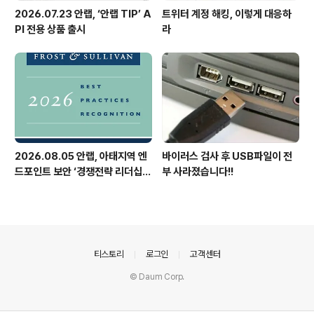
2026.07.23 안랩, ‘안랩 TIP’ A
트위터 계정 해킹, 이렇게 대응하
PI 전용 상품 출시
라
2026.08.05 안랩, 아태지역 엔
바이러스 검사 후 USB파일이 전
드포인트 보안 ‘경쟁전략 리더십’
부 사라졌습니다!!
첫 선정
의안내
티스토리
로그인
고객센터
© Daum Corp.