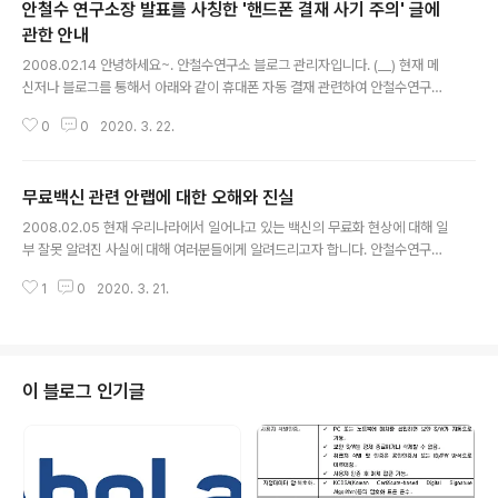
안철수 연구소장 발표를 사칭한 '핸드폰 결재 사기 주의' 글에
관한 안내
글 내용
2008.02.14 안녕하세요~. 안철수연구소 블로그 관리자입니다. (__) 현재 메
신저나 블로그를 통해서 아래와 같이 휴대폰 자동 결재 관련하여 안철수연구소
가 발표했다는 글이 퍼지고 있으며, 저희 회사쪽으로 많은 문의를 해 주시고 있
0
0
2020. 3. 22.
습니다. 그러나 안철수연구소는 이러한 내용에 대해 발표를 한 적이 없음을 알
려드리고자 합니다. 하지만, 아래 내용에 대해 모 통신업체에 문의한 결과 실제
로 일어나고 있는 현상이라고 하오니, 여러분들께서도 주의하셔서 피해입지 마
무료백신 관련 안랩에 대한 오해와 진실
시기 바랍니다. 만약 통신사기를 당하셨을 경우, 해당 통신사로 신고하시기 바
글 내용
랍니다. 사기 주의 ! 핸드폰 벨이 울리고 딱 끊어질때, 궁굼해서 그번호로 전화
2008.02.05 현재 우리나라에서 일어나고 있는 백신의 무료화 현상에 대해 일
걸지말것 당부. 일단 그번호로 전화하면 받는사람은없고 23,000원이 자동으
부 잘못 알려진 사실에 대해 여러분들에게 알려드리고자 합니다. 안철수연구소
로 결재 된답니다. 통..
는 우리나라에서 벌어지고 있는 ‘무료백신’은 세계적으로 유례가 없는 일이며
1
0
2020. 3. 21.
바람직하지 않은 일이지만, 이러한 상황에서 이를 좌시하기보다는, 공익적인 관
점에서 실질적으로 국내 보안 수준을 높여서 사용자들을 보호함과 동시에, 지속
가능한 비즈니스 모델을 만들겠습니다. 그리고 실제 사용자 보호에는 관심이 없
고 돈벌이에만 관심이 있는 정면승부를 해서라도 사용자들의 안전을 끝까지 책
임지는 기업이 될 것입니다. 오해 : “우리나라에서 벌어지고 있는 백신 소프트웨
이 블로그 인기글
어의 무료화 현상은 세계적으로 유례가 없는 일이다”라고 안철수연구소는 주장
하고 있습니다. 유럽의 Avast..