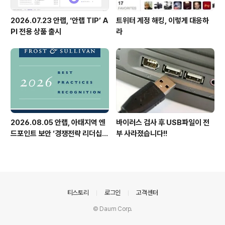
2026.07.23 안랩, ‘안랩 TIP’ A
트위터 계정 해킹, 이렇게 대응하
PI 전용 상품 출시
라
2026.08.05 안랩, 아태지역 엔
바이러스 검사 후 USB파일이 전
드포인트 보안 ‘경쟁전략 리더십’
부 사라졌습니다!!
첫 선정
의안내
티스토리
로그인
고객센터
© Daum Corp.