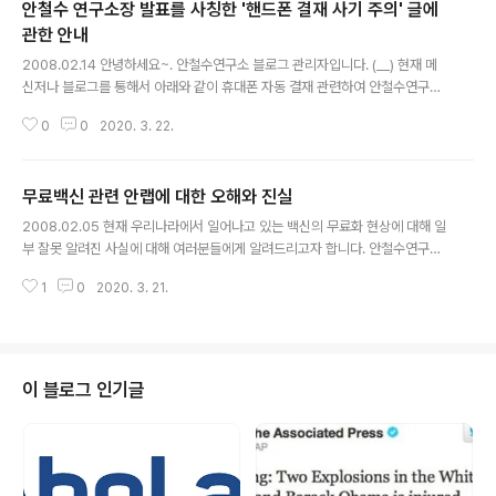
안철수 연구소장 발표를 사칭한 '핸드폰 결재 사기 주의' 글에
관한 안내
글 내용
2008.02.14 안녕하세요~. 안철수연구소 블로그 관리자입니다. (__) 현재 메
신저나 블로그를 통해서 아래와 같이 휴대폰 자동 결재 관련하여 안철수연구소
가 발표했다는 글이 퍼지고 있으며, 저희 회사쪽으로 많은 문의를 해 주시고 있
0
0
2020. 3. 22.
습니다. 그러나 안철수연구소는 이러한 내용에 대해 발표를 한 적이 없음을 알
려드리고자 합니다. 하지만, 아래 내용에 대해 모 통신업체에 문의한 결과 실제
로 일어나고 있는 현상이라고 하오니, 여러분들께서도 주의하셔서 피해입지 마
무료백신 관련 안랩에 대한 오해와 진실
시기 바랍니다. 만약 통신사기를 당하셨을 경우, 해당 통신사로 신고하시기 바
글 내용
랍니다. 사기 주의 ! 핸드폰 벨이 울리고 딱 끊어질때, 궁굼해서 그번호로 전화
2008.02.05 현재 우리나라에서 일어나고 있는 백신의 무료화 현상에 대해 일
걸지말것 당부. 일단 그번호로 전화하면 받는사람은없고 23,000원이 자동으
부 잘못 알려진 사실에 대해 여러분들에게 알려드리고자 합니다. 안철수연구소
로 결재 된답니다. 통..
는 우리나라에서 벌어지고 있는 ‘무료백신’은 세계적으로 유례가 없는 일이며
1
0
2020. 3. 21.
바람직하지 않은 일이지만, 이러한 상황에서 이를 좌시하기보다는, 공익적인 관
점에서 실질적으로 국내 보안 수준을 높여서 사용자들을 보호함과 동시에, 지속
가능한 비즈니스 모델을 만들겠습니다. 그리고 실제 사용자 보호에는 관심이 없
고 돈벌이에만 관심이 있는 정면승부를 해서라도 사용자들의 안전을 끝까지 책
임지는 기업이 될 것입니다. 오해 : “우리나라에서 벌어지고 있는 백신 소프트웨
이 블로그 인기글
어의 무료화 현상은 세계적으로 유례가 없는 일이다”라고 안철수연구소는 주장
하고 있습니다. 유럽의 Avast..