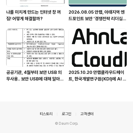
나를 미치게 만드는 인터넷 창 꺼
2026.08.05 안랩, 아태지역 엔
짐! 어떻게 해결할까?
드포인트 보안 ‘경쟁전략 리더십’
첫 선정
공공기관, 4월부터 보안 USB 의
2025.10.20 안랩클라우드메이
무사용.. 보안 USB에 대해 알아봅
트, 한국개발연구원(KDI)에 AI 어
시다
시스턴트 구축 지원 플랫폼 '애크
미아이(ACMEi)' 및 생성형 AI 데
이터 보안 솔루션 '시큐어브리지
(SecureBridge)' 공급
의안내
티스토리
로그인
고객센터
© Daum Corp.