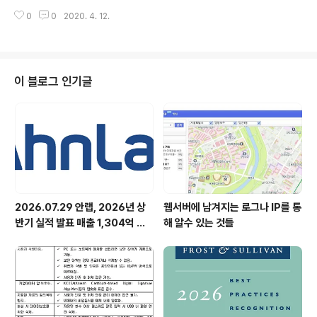
들의 Computer Hard Disk의 데이터 전부가 타버린답
이핀 ID와 패스워드를 이용하면 더 이상 주민번호를 입력..
0
0
2020. 4. 12.
니다...." - 안철수 연구소 소장 발표 안녕하세요. 안랩인입
니다. 최근 인터넷에 안철수연구소를 사칭한 바이러스 주
의 문자가 돌고 있는데요, 이는 3~4년 전부터 인터넷에 떠
도는 루머로 사실이 아닙니다. 이러한 메시지는 혹스(Hoa
x)라 불리는 가짜 바이러스인데요. 혹스(Hoax)는 거짓정
이 블로그 인기글
보 혹은 루머를 유포함으로써 사람들에게 불안감을 조성하
는 것을 노리며, 가짜이기 때문에 메시지를 받았을 때 악성
코드에 감염이 되는 것은 아닙니다. 이러한 형태의 가짜 바
이러스 혹스들 대부분은 다음과 같은 특징을 가지고 있..
2026.07.29 안랩, 2026년 상
웹서버에 남겨지는 로그나 IP를 통
반기 실적 발표 매출 1,304억 원,
해 알수 있는 것들
영업이익 73억 원 기록