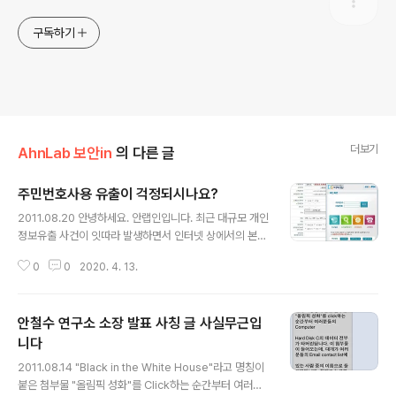
구독하기
더보기
AhnLab 보안in
의 다른 글
주민번호사용 유출이 걱정되시나요?
글 내용
2011.08.20 안녕하세요. 안랩인입니다. 최근 대규모 개인
정보유출 사건이 잇따라 발생하면서 인터넷 상에서의 본인
인증과 관련해 아이핀(i-PIN)이 주민등록번호의 대안으로
0
0
2020. 4. 13.
다시 한 번 주목 받고 있습니다. 하지만 정작 아이핀을 어떤
온라인 서비스 이용시 사용할 수 있으며 아이핀을 사용하
면 무엇이 좋은지 등 아이핀에 대한 실질적인 이해를 하는
안철수 연구소 소장 발표 사칭 글 사실무근입
분들은 많지 않을 텐데요. 아이핀에 대한 실질적인 몇 가지
정보를 살펴보겠습니다. 아이핀(i-PIN, Internet Person
니다
글 내용
al Identification Number)이란, 인터넷 상에서 주민번
2011.08.14 "Black in the White House"라고 명칭이
호를 대신하여 아이디와 패스워드를 이용하여 본인확인을
붙은 첨부물 "올림픽 성화"를 Click하는 순간부터 여러분
하는 수단을 말합니다. 현재 대부분의 웹사이트에서는 아