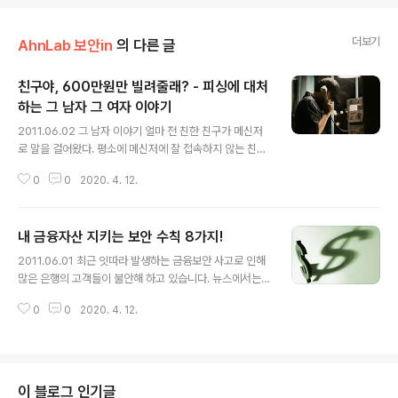
더보기
AhnLab 보안in
의 다른 글
친구야, 600만원만 빌려줄래? - 피싱에 대처
하는 그 남자 그 여자 이야기
글 내용
2011.06.02 그 남자 이야기 얼마 전 친한 친구가 메신저
로 말을 걸어왔다. 평소에 메신저에 잘 접속하지 않는 친구
라 반갑게 인사를 했다. 간단한 안부인사가 오간 후 친구는
0
0
2020. 4. 12.
조심스럽게 600만원을 빌려줄 수 있냐고 물어봤다. 기가
막혔다. 요즘에도 이런 식으로 낚시질을 하는 사람이 있다
니… “그럼, 네가 빌려달라는 건데 빌려줘야지. 근데 600
내 금융자산 지키는 보안 수칙 8가지!
만원이나 되는 큰돈을 어디에 쓰려고? 그 정도는 물어봐도
글 내용
되지?”하고 물어보니 “안돼” 하며 접속을 끊어버렸다. 나
2011.06.01 최근 잇따라 발생하는 금융보안 사고로 인해
는 위기를 모면했지만 내 친구가 걱정되었다. 당장 비밀 번
많은 은행의 고객들이 불안해 하고 있습니다. 뉴스에서는
호를 안 바꾸면 저 사기꾼은 친구의 메신저 리스트에 있는
그들이 어떻게 해킹을 당했는지, 그들의 보안 관리자가 얼
사람들에게 600만원을 빌려달라고 계속 요구할텐데 어쩌
0
0
2020. 4. 12.
마나 허술했는지 연일 보도하고 있습니다. 그러나 문제는
나 하는 염려 때문이었다. 그 여자 이야기 오후 4시, 한참
보안이 뚫렸다는 것이고, 더욱 중요한 것은 해당 금융권의
나른할 시간에 선배..
고객들은 무엇을 해야 할지 손쓸 틈도 없었다는 것입니다.
금융권에서 여러 가지 대책을 세우고 보안에 투자를 강화
하겠다는 것은 다행한 일이지만, 무엇보다 내 재산은 내가
이 블로그 인기글