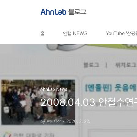
본문 바로가기
홈
안랩 NEWS
YouTube '삼
AhnLab News
2008.04.03 안철수
by 보안세상
2020. 3. 22.