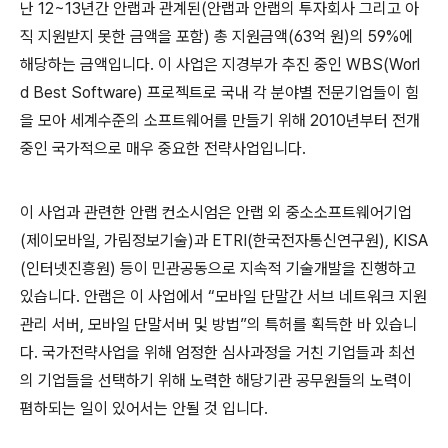
난
12~13
년간 안랩과 관계된
(
안랩과 안랩의 투자회사 그리고 아
직 지원받지 못한 금액을 포함
)
총 지원금액
(63
억 원
)
의
59%
에
해당하는 금액입니다
.
이 사업은 지경부가 추진 중인
WBS(Worl
d Best Software)
프로젝트로 국내 각 분야별 전문기업들이 힘
을 모아 세계수준의 소프트웨어를 만들기 위해
2010
년부터 전개
중인 국가적으로 매우 중요한 전략사업입니다
.
이 사업과 관련한 안랩 컨소시엄은 안랩 외 중소소프트웨어기업
(
제이모바일
,
가림정보기술
)
과
ETRI(
한국전자통신연구원
), KISA
(
인터넷진흥원
)
등이 민관공동으로 지속적 기술개발을 진행하고
있습니다
.
안랩은 이 사업에서 “모바일 단말간 서브 네트워크 지원
관리 서버
,
모바일 단말서버 및 방법”의 특허를 획득한 바 있습니
다
.
국가전략사업을 위해 엄정한 심사과정을 거친 기업들과 최선
의 기업들을 선택하기 위해 노력한 해당기관 공무원들의 노력이
폄하되는 일이 있어서는 안될 것 입니다
.