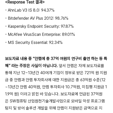
<Response Test
결과
>
- AhnLab V3 IS 8.0: 94.37%
- Bitdefender AV Plus 2012: 98.76%
- Kaspersky Endpoint Security: 97.87%
- McAfee VirusScan Enterprise: 89.01%
- MS Security Essential: 92.34%
보도자료 내용 중 “안랩에 총
37
억 여원의 연구비 출연 하는 등 특
혜” 라는 주장은 사실이 아닙니다
.
앞서 안랩은 자체 보도자료를
통해 지난
12~13
년간
40
여개 기업이 정부로 받은
721
억 원 지원
금 중 안랩과 안랩 투자회사에 대한 지원금은 총
63
억원 수준
(12
~13
년간 안랩
40
억원
,
안랩 투자회사
10.7
억원
,
미집행 지원금
1
1.9
억 원
)
이라고 밝힌 바 있습니다
.
보도자료에 언급된
37
억원
은
SW
컴퓨팅 산업원천기술개발사업으로 모바일 악성 프로그램
탐지 및 방어 솔루션 개발을 위해 안랩이 지원받은 금액으로 지