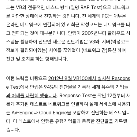
트는
VB
의 전통적인 테스트 방식
(
일명
RAP Test)
으로 네트워크
를 차단한 상태에서 진행하는 것입니다
.
전 세계의
PC
는 대부분
온라인 네트워크에 연결되어 있고 최근 악성코드는 네트워크를 타
고 전파되는 것이 대부분입니다
.
안랩이
2009
년부터 클라우드 시
스템을 활용하여 선보인 새로운 진단기법은
V3
와
,
서버
(
악성코드
정보가 결집되어있는
)
사이를 끊임없이
(
네트워크 간
)
통신 하며
진단 및 조치를 하는 형태입니다
.
이런 노력을 바탕으로
2012
년
8
월
VB100
에서 실시한
Respons
e Test
에서 안랩은
94%
의 진단율을 기록해 세계 유수의 기업들
과 어깨를 나란히 했습니다
. Response Test
는 작년
12
월부터 새
롭게 추가된 테스트로 네트워크를 연결하여 실제 서비스에 사용되
는
AV-Engine
과
Cloud Engine
을 포함하여 진단하는 테스트입니
다
.
이 테스트에서 안랩은 유럽기업들과 동등한 진단율을 기록했
습니다
.