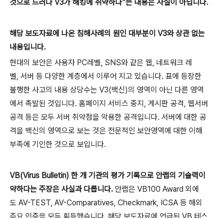
것으로 드러나
V3
가 해킹에 취약하다”는 내용은 사실이 아닙니다
.
해당 보도자료에 나온 침해사례의 원인 대부분이
V3
와 상관 없는
내용입니다
.
현대의 보안은 사용자
PC
레벨
, SNS
와 같은 웹
,
네트워크 레
벨
,
서버 등 다양한 계층에서 이루어 지고 있습니다
.
표에 등장한
불행한 사고의 내용 상당수는
V3(
백신
)
의 영역이 아닌 다른 영역
에서 촉발된 것입니다
.
홈페이지 서비스 중지
,
게시판 공격
,
웹서버
공격 등은 모두 서버 취약점을 악용한 공격입니다
.
서버에 대한 공
격을 백신의 영역으로 보는 것은 전문적인 보안영역에 대한 이해
부족에 기인한 것으로 보입니다
.
VB(Virus Bulletin)
한 개 기관의 평가 기록으로 안랩의 기술력이
약하다는 주장은 사실과 다릅니다
.
안랩은
VB100 Award
외에
도
AV-TEST, AV-Comparatives, Checkmark, ICSA
등 해외
주요 인증을 모두 획득했습니다
.
해당 보도자료에 언급된
VB
테스