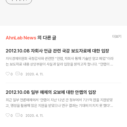
더보기
AhnLab News
의 다른 글
2012.10.08 자회사 언급 관련 국감 보도자료에 대한 입장
글 내용
지식경제위원회 국정감사와 관련한 “안랩, 자회사 통해 기술만 얻고 폐업”이라
는 보도자료 내용 상당부분이 사실과 달라 입장을 밝히고자 합니다. “안랩이 자
회사를 통해 정부로부터 R&D 예산을 지원받아 기술만 얻은 뒤 해당 자회사를
0
0
2020. 4. 11.
폐업하는 방식으로 기술료를 납부하지 않았다.”는 사실이 아닙니다. 안랩은 투
자회사의 R&D 예산을 취한 적이 없고, 투자회사로부터 기술을 이관받은 적이
없습니다. 또한 자회사 폐업으로 기술료 납부를 회피한 적이 없습니다. 기술료
2012.10.08 일부 매체의 오보에 대한 안랩의 입장
는 개발한 기술을 상용화해 수익이 발생한 경우 납부하는 것입니다. 안랩이 투
글 내용
자한 자무스(2002년 10월 폐업), 아델리눅스(2004년 6월 폐업), 핌스텍(20
최근 일부 언론매체에서 ‘안랩이 지난 12년 간 정부에서 721억 원을 지원받았
06년 6월 폐업)은 개발한 기술을 상용화하지 않았으며, 따라서 기술료를 납부
고, 명성을 활용해 많은 지원을 받았으나 연구 결과는 기대에 미치지 못 했다’는
하는 기준에 부합하..
기사를 게재한 바 있습니다. 또한 사실관계 확인 없는 해당 기사와, 이를 더욱 과
0
0
2020. 4. 11.
장한 내용이 SNS에서 유포되고 있습니다. 안랩은 회사 고객 및 관계자 분들에
게 명확한 사실을 밝혀 억측과 오해를 풀고 안랩 브랜드 가치의 훼손을 막고자