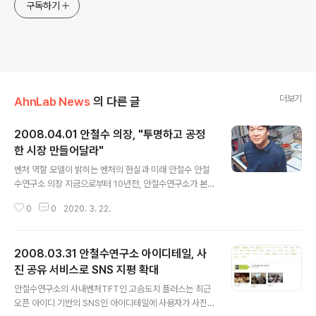
구독하기
더보기
AhnLab News
의 다른 글
2008.04.01 안철수 의장, "투명하고 공정
한 시장 만들어달라"
글 내용
벤처 역할 모델이 밝히는 벤처의 현실과 미래 안철수 안철
수연구소 의장 지금으로부터 10년전, 안철수연구소가 본
격적인 성장을 시작했을 때 당시 안철수 안철수연구소 사
0
0
2020. 3. 22.
장은 ‘벤처는 한 곳에 머물러서는 안된다’고 했다. 그래서
그는 당시 사무실을 전세로 계약하고 있다고 했다. 언제라
도 움직일 수 있는 것이 벤처라는 것이다..... 5월에 다시 돌
2008.03.31 안철수연구소 아이디테일, 사
아올 안철수의장님의 인터뷰 기사입니다. 안철수의장님은
미국 펜실베니아대학교 와튼 스쿨에서 '최고경영자 MBA
진 공유 서비스로 SNS 지평 확대
글 내용
과정'을 마친 후 국내에 복귀해 언론을 통해 CLO라는 새로
안철수연구소의 사내벤처TFT인 고슴도치 플러스는 최근
운 역할을 시험해보겠다고 밝힌바 있습니다. 인터뷰 주제
오픈 아이디 기반의 SNS인 아이디테일에 사용자가 사진
는 인터뷰 주제는 '벤처기업의 현실과 미래'입니다. 안철수