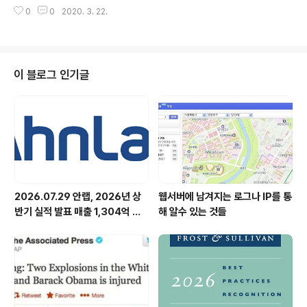
을 타인과 쉽게 공유할 수 있는 '포토앨범' 기능을 새롭게
의장님은 한국 벤처산업의 세 가지 위기와 극복 방안에 대
0
0
2020. 3. 22.
선보였습니다. 또한 화면 구성을 친근한 디자인과 직관적
해 이번 인터뷰에서 언급하였습니다. 또..
메뉴로 새단장해 사용 편의성을 높였습니다. 이번에 새롭
게 선보이는 '포토앨범'은 여럿이 함께 찍은 사진을 올릴
때, 사진 속 인물의 이름을 태그로 등록하면 등록된 인물의
받은 사진 폴더에도 자동으로 등록이 됩니다. 이렇게 사용
이 블로그 인기글
자가 등록한 모든 네임 태그는 '네임태그' 메뉴에서 확인할
수 있습니다. 다른 SNS에서도 사진을 올리거나 태그를 다
는 등 기능을 제공하지만, 사용자가 사진과 태그를 등록해
보인을 보여주는 것을 뛰어 넘어 타인과 자연스럽게 공유
해 또 다른 친구를 알아가고 함께 만들..
2026.07.29 안랩, 2026년 상
웹서버에 남겨지는 로그나 IP를 통
반기 실적 발표 매출 1,304억 원,
해 알수 있는 것들
영업이익 73억 원 기록