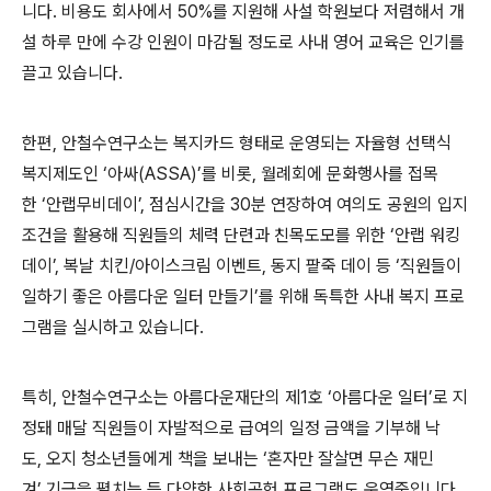
니다. 비용도 회사에서
50%
를 지원해 사설 학원보다 저렴해서 개
설 하루 만에 수강 인원이 마감될 정도로 사내 영어 교육은 인기를
끌고 있습니다.
한편
,
안철수연구소는 복지카드 형태로 운영되는 자율형 선택식
복지제도인
‘
아싸
(ASSA)’
를 비롯
,
월례회에 문화행사를 접목
한
‘
안랩무비데이
’,
점심시간을
30
분 연장하여 여의도 공원의 입지
조건을 활용해 직원들의 체력 단련과 친목도모를 위한
‘
안랩 워킹
데이
’,
복날 치킨
/
아이스크림 이벤트
,
동지 팥죽 데이 등 ‘직원들이
일하기 좋은 아름다운 일터 만들기’를 위해 독특한 사내 복지 프로
그램을 실시하고 있습니다.
특히
,
안철수연구소는 아름다운재단의 제
1
호
‘
아름다운 일터
’
로 지
정돼 매달 직원들이 자발적으로 급여의 일정 금액을 기부해 낙
도
,
오지 청소년들에게 책을 보내는
‘
혼자만 잘살면 무슨 재민
겨
’
기금을 펼치는 등 다양한 사회공헌 프로그램도 운영중입니다.