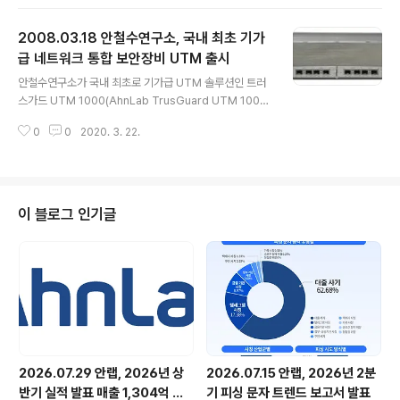
'고슴도치플러스'는 오픈아이디(OpenID) 기반의 SNS인
'아이디테일'에 오픈 API(Application Program Interf
2008.03.18 안철수연구소, 국내 최초 기가
ace; 응용 프로그램 인터페이스) 플랫폼 중 하나인 구글 오
픈소셜 플랫폼을 구현해 베타 서비스를 시작했습니다. 이
급 네트워크 통합 보안장비 UTM 출시
글 내용
에따라 개발자(업체)는 아이디테일에서 제공하는 개발 가
안철수연구소가 국내 최초로 기가급 UTM 솔루션인 트러
이드에 따라 애플리케이션을 개발해 ‘아이디테일’에 등록
스가드 UTM 1000(AhnLab TrusGuard UTM 100
하고, 사용자는 이 목록을 보고 입맛에 맞는 애플리케이션
0)’을 비롯해 새 모델 3종을 출시했습니다. 이번에 출시한
을 설치해 새로운 기능을 사용할 수 있게 됩니다. ‘아이디테
0
0
2020. 3. 22.
제품은 방화벽 기준 처리 용량이 2기가 급인 ‘트러스가드
일..
UTM 1000’을 비롯해 1.2기가 급인 ‘트러스가드 UTM 5
00’, 400메가 급인 ‘트러스가드 UTM 100’입니다. 이로
써 안철수연구소는 기존 800메가 급인 ‘트러스가드 UTM
400’과 함께 중소기업에서 대기업(엔터프라이즈)까지 모
이 블로그 인기글
든 기업 고객을 만족시킬 수 있는 다양한 제품군을 갖추게
됐습니다. '트러스가드 UTM' 제품군은 방화벽이나 IPS, V
PN(가상사설망) 등 개별 솔루션들이 지닌 한계에 대안이
되는 제품으로서 최신 보안 위협에 효과적으로 대응할 수..
2026.07.29 안랩, 2026년 상
2026.07.15 안랩, 2026년 2분
반기 실적 발표 매출 1,304억 원,
기 피싱 문자 트렌드 보고서 발표