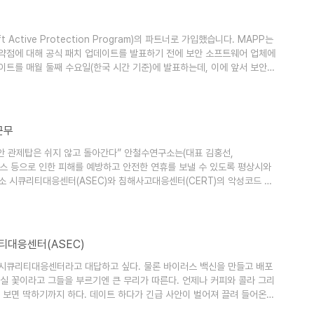
ctive Protection Program)의 파트너로 가입했습니다. MAPP는
취약점에 대해 공식 패치 업데이트를 발표하기 전에 보안 소프트웨어 업체에
트를 매월 둘째 수요일(한국 시간 기준)에 발표하는데, 이에 앞서 보안
을 준비할 수 있도록 지원하는 것입니다. 이에 따라 MAPP 파트너는 제
 보안 위협에 대해 한층 신속하고 효율적인 대응력을 확보할 수 있게 되었습니
근무
보안 관제탑은 쉬지 않고 돌아간다” 안철수연구소는(대표 김홍선,
이러스 등으로 인한 피해를 예방하고 안전한 연휴를 보낼 수 있도록 평상시와
소 시큐리티대응센터(ASEC)와 침해사고대응센터(CERT)의 악성코드 모
이 상시 대응한다. 또한 상황의 심각성에 따라 단계별로 대응팀을 구성해 연
 예정이다. 연휴 기간에 신종 악성코드나 오진 사례, 가짜 백신 등이 발
센터, 오진신..
대응센터(ASEC)
면 시큐리티대응센터라고 대답하고 싶다. 물론 바이러스 백신을 만들고 배포
실 꽃이라고 그들을 부르기엔 큰 무리가 따른다. 언제나 커피와 콜라 그리
보면 딱하기까지 하다. 데이트 하다가 긴급 사안이 벌어져 끌려 들어온 K
은 예상치 못한 긴급 사태가 벌어져 지방에서 택시를 타고 날아오기도 한