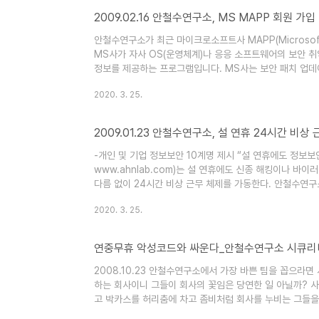
2009.02.16 안철수연구소, MS MAPP 회원 가입
안철수연구소가 최근 마이크로소프트사 MAPP(Microsoft A
MS사가 자사 OS(운영체계)나 응응 소프트웨어의 보안 
정보를 제공하는 프로그램입니다. MS사는 보안 패치 업데이
취약점 정보를 제공함으로써 파트너가 사전에 충분한 대응력
2020. 3. 25.
로 데이 공격(Zero-day Attacks)을 포함한 다양한
다. 안철수연구소는 MAPP 가입으로 PC 및..
2009.01.23 안철수연구소, 설 연휴 24시간 비상 
-개인 및 기업 정보보안 10계명 제시 “설 연휴에도 정보
www.ahnlab.com)는 설 연휴에도 신종 해킹이나 바
다름 없이 24시간 비상 근무 체제를 가동한다. 안철수연구
니터링 및 분석 연구원과 침해 사고 대응 전문가 30여 명
2020. 3. 25.
휴 기간에 보안 사고가 발생하더라도 신속한 해결책을 제공할
견되면 사용자는 안철수연구소의 웹사이트 내 바이러스 신고
연중무휴 악성코드와 싸운다_안철수연구소 시큐리티
2008.10.23 안철수연구소에서 가장 바쁜 팀을 꼽으라
하는 회사이니 그들이 회사의 꽃임은 당연한 일 아닐까? 사
고 박카스를 허리춤에 차고 좀비처럼 회사를 누비는 그들을 
군은 아직도 노총각이다. 심지어 전체 워크샵을 간 대응팀