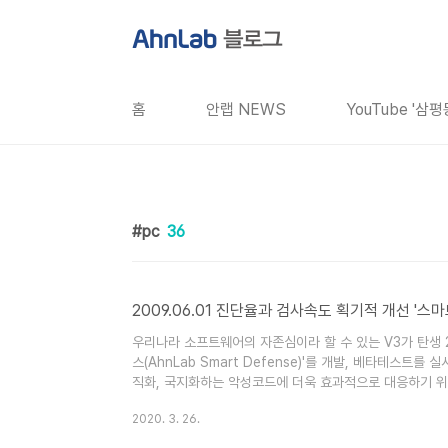
본문 바로가기
홈
안랩 NEWS
YouTube '삼
pc
36
2009.06.01 진단율과 검사속도 획기적 개선 '스
우리나라 소프트웨어의 자존심이라 할 수 있는 V3가 탄생 
스(AhnLab Smart Defense)'를 개발, 베타테스트
직화, 국지화하는 악성코드에 더욱 효과적으로 대응하기 위
악성코드의 데이터를 모두 PC에 다운로드해 처리하던 방식
2020. 3. 26.
일의 시그니처) 데이터베이스를 중앙 서버에서 관리하며 P
과 검사 속도를 한층 높이고, 엔진 업데이트 이전의 위협을 