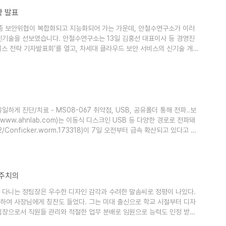
략 발표
 각종 보안위협이 복합화되고 지능화되어 가는 가운데, 안철수연구소가 이러
신기술을 선보였습니다. 안철수연구소는 13일 김홍선 대표이사 등 경영진
스 전략 기자발표회’를 열고, 차세대 클라우드 보안 서비스의 신기술 개발
Computing E-Security Service)’로 명명된 안철수연구소의 클라우드
수집 및 분석 능력과 CERT(침해사고대응팀)의 위협 모니터링 및 대응 서
 유일하게 진단/치료 - MS08-067 취약점, USB, 공유폴더 통해 전파..보
ww.ahnlab.com)는 이동식 디스크인 USB 등 다양한 경로로 전파돼
onficker.worm.173318)이 7일 오전부터 급속 확산되고 있다고 경
m/dwVaccineView.ahn?num=80&cPage=1)을 긴급 개발해 무료 제
 가운데 안철수연구소의 전용 백신 V3Kill(V3conficker..
 주치의
사에 다니는 정팀장은 우수한 디자인 감각과 수려한 말솜씨로 정평이 나있다.
 하여 사장님에게 칭찬도 들었다. 그는 미대 출신으로 학교 시절부터 디자
 팀장으로서 직원들 관리와 적절한 업무 분배로 임원으로 능력도 인정 받았
 힘들만도 한대 그는 늘 생기 있다. 알고 보니 그의 노하우는 리소스 활용