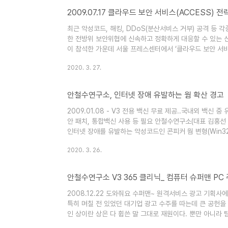
2009.07.17 클라우드 보안 서비스(ACCESS) 전
최근 악성코드, 해킹, DDoS(분산서비스 거부) 공격 등
한 전방위 보안위협에 신속하고 정확하게 대응할 수 있는 
이 참석한 가운데 서울 프레스센터에서 ‘클라우드 보안 서비
에 성공했다고 발표했습니다. ‘ACCESS(AhnLab Cloud 
2020. 3. 27.
보안 서비스는 기존 ASEC(시큐리티대응센터)의 악성코드 
비스를 지능형 기술로 받쳐주는 플랫폼입니다. ..
안철수연구소, 인터넷 장애 유발하는 웜 확산 경고
2009.01.08 - V3 전용 백신 무료 제공..국내외 백신 중
안 패치, 통합백신 사용 등 필요 안철수연구소(대표 김홍선 w
인터넷 장애를 유발하는 악성코드인 콘피커 웜 변형(Win32/C
고했다. 안철수연구소는 전용 백신(http://kr.ahnlab.co
2020. 3. 26.
공 중이다. 현재 국내외 백신 대다수가 진단/치료를 못 하고 있는
안철수연구소 V3 365 클리닉_ 컴퓨터 슈퍼맨 PC
2008.12.22 도와줘요 수퍼맨~ 원격서비스 광고 기획
특히 며칠 전 있었던 대기업 광고 수주를 따는데 큰 공헌을
인 상이란 상은 다 휩쓴 말 그대로 재원이다. 뿐만 아니라
다. 광고 회사의 특징상 밤새는 일이 다반사에 수면부족으로