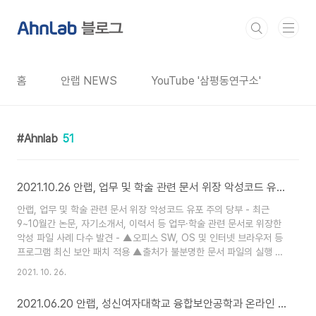
본문 바로가기
홈
안랩 NEWS
YouTube '삼평동연구소'
Ahnlab
51
2021.10.26 안랩, 업무 및 학술 관련 문서 위장 악성코드 유포 주의 당부
안랩, 업무 및 학술 관련 문서 위장 악성코드 유포 주의 당부 - 최근
9~10월간 논문, 자기소개서, 이력서 등 업무·학술 관련 문서로 위장한
악성 파일 사례 다수 발견 - ▲오피스 SW, OS 및 인터넷 브라우저 등
프로그램 최신 보안 패치 적용 ▲출처가 불분명한 문서 파일의 실행 및
‘콘텐츠 사용’ 버튼 클릭 금지 ▲파일 실행 전 실제 파일 형식(확장자) 확
2021. 10. 26.
인하기 ▲백신 최신버전 유지 및 실시간 감시 기능 실행 등 보안 수칙
준수 필요 안랩(대표 강석균, www.ahnlab.com )은 최근 9~10월간
2021.06.20 안랩, 성신여자대학교 융합보안공학과 온라인 '라이브(Live) 견학' 진행
논문, 자기소개서, 이력서 등 업무나 학술 관련 내용을 위장한 악성 파일