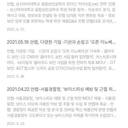
을 이용해 악성코드를 유포하는 사례를 잇따라 발견하고 사용자 주의를
안랩, 성신여자대학교 융합보안공학과 온라인 '라이브(Live) 견학' 진행
당부했다. [논문 위장 사례] 공격자는 특정 국방관련 논문..
- 성신여자대학교 융합보안공학과 학생 96명 참여 - 악성코드 분석, 침
해사고 대응, 정보보호 컨설팅 등 안랩 임직원 직무 멘토링 제공 - 정보
보안 업계 진출 희망하는 학생 위한 채용Q&A 진행 안랩(대표 강석균,
www.ahnlab.com )이 6월 18일(금) 성신여자대학교 융합보안공학과
2021. 6. 21.
학생 96명을 대상으로 온라인 ‘라이브(Live) 견학(*)’을 실시했다고 밝
혔다. *안랩 ‘라이브(Live) 견학’은 인터넷 연결이 가능한 PC 또는 스마
2021.05.18 안랩, 다양한 기업 ·기관과 손잡고 ‘오픈 이노베이션’ 가속화
트폰으로 어디서든 실시간 방송(URL)에 접속해 참여할 수 있는 비대면
기업 탐방 프로그램이다. 안랩은 이번 ‘라이브(Live) 견학’에서 '끊임없
안랩, 다양한 기업기〮관과 손잡고 ‘오픈 이노베이션’ 가속화 - 클라우
는 연구개발로 함께 살아가는 사회에 기여한..
드 보안: LG CNS와 ‘클라우드 보안 사업 협력 업무협약’, 아스트론시큐
리티테〮이텀과 ‘클라우드 보안 사업을 위한 전략적 제휴 MOU’ - OT
보안: ADT캡스와 ‘스마트 공장 OT/ICS보안사업 협력 업무협약’, 포스
코ICT와 ‘스마트팩토리 보안 솔루션 공동 사업추진 업무협약’ - 개방형
2021. 5. 18.
OS 지원: ’한컴구름’ OS에 개인 사용자용 무료 PC 백신프로그램 ‘V3
Lite’ 지원 업무 협약 - 보이스피싱 대응: 서울경찰청과 ‘보이스피싱 예
2021.04.22 안랩-서울경찰청, ‘보이스피싱 예방 및 근절 위한 MOU’ 체결
방 및 근절을 위한 업무협약’ - 스타트업 상생 협력: ‘핀테크 스타트업 지
원을 위한 전략적 업무협약’ 안랩이 다양한 기업·기관과 협업을 확대하
안랩-서울경찰청, ‘보이스피싱 예방 및 근절 위한 MOU’ 체결 - 서울경
며 ‘오픈 이노베이션 경영’에 속도를 내고 있다. ..
찰청: 보이스 피싱에 사용된 악성 앱 추출 및 수집 후 안랩에 제공 - 안
랩: 경찰청이 제공한 악성 앱 분석 및 모바일 백신 제품군에 반영 안랩과
서울경찰청이 고도화되고 있는 보이스피싱 피해를 막기위해 손잡았다.
안랩(대표 강석균, www.ahnlab.com )과 서울경찰청(청장 장하연,
2021. 4. 22.
www.smpa.go.kr )이 4월 22일(목) 서울경찰청에서 ‘보이스피싱 예