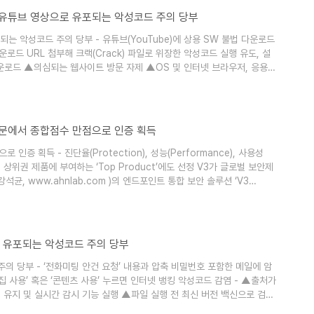
방법’ 유튜브 영상으로 유포되는 악성코드 주의 당부
되는 악성코드 주의 당부 - 유튜브(YouTube)에 상용 SW 불법 다운로드
로드 URL 첨부해 크랙(Crack) 파일로 위장한 악성코드 실행 유도, 설
다운로드 ▲의심되는 웹사이트 방문 자제 ▲OS 및 인터넷 브라우저, 응용프
패치 적용 ▲백신 프로그램 최신버전 유지 및 주기적 검사 등 보안 수칙 준
최근 상용 SW 불법 다운로드와 관련된 유튜브 영상을 이용해 악성코드를 유포
용자 부문에서 종합점수 만점으로 인증 획득
 인증 획득 - 진단율(Protection), 성능(Performance), 사용성
성적 상위권 제품에 부여하는 ‘Top Product’에도 선정 V3가 글로벌 보안제
균, www.ahnlab.com )의 엔드포인트 통합 보안 솔루션 ‘V3
테스트 기관 ‘AV-TEST(www.av-test.org, 보충자료 참고)’의 최신 인증
s user, 기업 사용자)’ 부문 인증을 획득했다. 글로..
일로 유포되는 악성코드 주의 당부
의 당부 - ‘전화미팅 안건 요청’ 내용과 압축 비밀번호 포함한 메일에 암
집 사용’ 혹은 ‘콘텐츠 사용’ 누르면 인터넷 뱅킹 악성코드 감염 - ▲출처가
유지 및 실시간 감시 기능 실행 ▲파일 실행 전 최신 버전 백신으로 검사
 등), 오피스 SW 최신 보안 패치 적용 등 필수 보안 수칙 준수 필요 비대