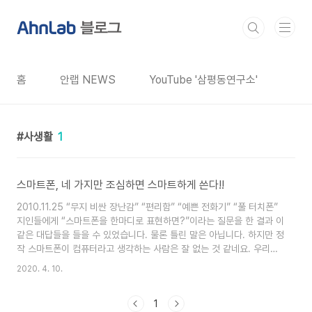
본문 바로가기
홈
안랩 NEWS
YouTube '삼평동연구소'
사생활
1
스마트폰, 네 가지만 조심하면 스마트하게 쓴다!!
2010.11.25 “무지 비싼 장난감” “편리함” “예쁜 전화기” “풀 터치폰”
지인들에게 “스마트폰을 한마디로 표현하면?”이라는 질문을 한 결과 이
같은 대답들을 들을 수 있었습니다. 물론 틀린 말은 아닙니다. 하지만 정
작 스마트폰이 컴퓨터라고 생각하는 사람은 잘 없는 것 같네요. 우리가
일반적으로 사용하는 컴퓨터와는 그 형태가 달라 인지하기 힘들지만, 스
2020. 4. 10.
마트폰은 우리가 늘 사용하는 컴퓨터와 동일한 구조를 가지고 있거든요.
따라서 현재 컴퓨터에서 발생하는 다양한 보안 사고가 스마트폰에서도
1
발생할 수 있습니다. 또한 Wi-Fi, 3G, Wibro등등 다양한 통신 환경을