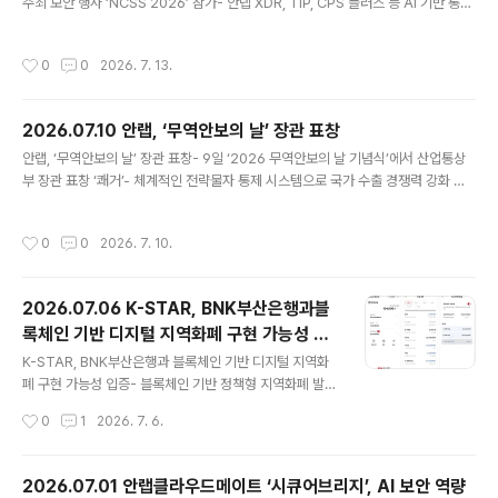
주최 보안 행사 ‘NCSS 2026’ 참가- 안랩 XDR, TIP, CPS 플러스 등 AI 기반 통합
반으로 다양한 피싱 문자를 탐지·분석한 결과를 담은 ‘202
보안 역량 소개/시연- 올 들어 미국, 일본, 대만 등 글로벌 사이버 보안 전시 지속 참
6년 2분기 피싱 문자 트렌드 보고서’를 발표했다고 15일
가 글로벌 통합 보안 기업 안랩(대표 강석균, https://www.ahnlab.com)은 7월 7
밝혔다. [공격 유형 1위: 대출 사기]이번 2분기 가장 많이
작성시간
0
0
2026. 7. 13.
일부터 9일까지 3일간 말레이시아 푸트라자야 국제 컨벤션 센터에서 열린 사이버
발생한 피싱 문자 공격 유형은..
보안 포럼 ‘National Cybersecurity Summit 2026(이하 NCSS 2026)’에 참
가해 공공 IT 환경에 최적화된 AI 기반 통합 보안 기술을 선보였다고 13일 밝혔다.
2026.07.10 안랩, ‘무역안보의 날’ 장관 표창
지난 6월 일본 ‘인터롭 도쿄 2026’에 이어, 5월 대만 ‘사..
글 내용
안랩, ‘무역안보의 날’ 장관 표창- 9일 ‘2026 무역안보의 날 기념식’에서 산업통상
부 장관 표창 ‘쾌거’- 체계적인 전략물자 통제 시스템으로 국가 수출 경쟁력 강화 기
여- 지난해 무역의 날 ‘1000만불 수출탑/산통부 장관상’ 이은 수상 행진 글로벌 통
합 보안 기업 안랩(대표 강석균, https://www.ahnlab.com)은 9일 서울시 중구 대
작성시간
0
0
2026. 7. 10.
한상공회의소에서 열린 ‘2026 무역안보의 날 기념식’에서 전략물자 수출관리 단체
부문 유공자 포상을 수상했다고 10일 밝혔다. 산업통상부와 무역안보관리원은 매년
무역안보의 날 기념식에서 전략물자의 안정적 관리와 수출관리 제도 이행 확산에 기
2026.07.06 K-STAR, BNK부산은행과블
여한 단체와 개인을 선정해 장관 표창을 수여하고 있다. 전략물자란 국가안보와 국제
록체인 기반 디지털 지역화폐 구현 가능성 입
평화를 위해 수출입이 통제되는 물품이..
글 내용
증
K-STAR, BNK부산은행과 블록체인 기반 디지털 지역화
폐 구현 가능성 입증- 블록체인 기반 정책형 지역화폐 발행
·유통·결제·정산 전 과정 검증- 결제 운영 데이터 기반 테스
작성시간
0
1
2026. 7. 6.
트서 성공률 100%·1초 이내 처리 성능- 원화 스테이블코
인 등 차세대 디지털화폐 인프라 확장 가능성 제시 글로벌
통합보안 기업 안랩의 블록체인 전문 자회사 안랩블록체인
2026.07.01 안랩클라우드메이트 ‘시큐어브리지’, AI 보안 역량
컴퍼니(대표 강석균, https://ahnlabblockchain.comp