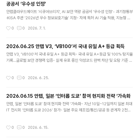
공공서 ‘우수성 인정’
any/)가 소속된 원화 스테이블코인 기반 디지털화폐 인프
글 내용
라 기술 얼라이언스 ‘K-STAR(KRW Stablecoin Tech
안랩클라우드메이트 ‘시큐어브리지’, AI 보안 역량 공공서 '우수성 인정'- 과기정통부
Alliance for Revolution)’는 BNK부산은행과 함께 지역
·KISA 주관 ‘2026년 우수 정보보호기술’ 지정- 자체 특허 AI 기술 적용, 지능형 데
화폐 디지털 전환을 위한 블록체인 기반 결제·정산 인프라
이터 보안 처리 기술 ‘높은 평가’- 공공 인증 기반으로 시장 확장 및 다양한 사업 기회
작성시간
0
0
2026. 7. 1.
검증(PoC, Proof of Co..
확대 기대글로벌 통합 보안 기업 안랩의 AX·MSP 전문 자회사 안랩클라우드메이트
(대표 김형준, www.ahnlabcloudmate.com)의 생성형 AI 보안 솔루션 ‘시큐어브
리지(SecureBridge)’가 과학기술정보통신부와 한국인터넷진흥원(KISA)이 주관
2026.06.25 안랩 V3, ‘VB100’서 국내 유일 A+ 등급 획득
하는 ‘2026년 우수 정보보호기술’에 지정됐다고 1일 밝혔다. ‘우수 정보보호기술 지
글 내용
안랩 V3, ‘VB100’서 국내 유일 A+ 등급 획득- 국내 유일 A+등급 및 100% 탐지율
정제도’는 정보보호 분야 기업이 보유한 유망 기술·제품·서비스를 발굴해 기술 경쟁
기록…글로벌 보안 경쟁력 입증- 실제 유포 중인 악성코드 완벽 차단 및 오탐 기준 충
력과 시장성을 ..
족- 독일 AV-TEST, 미국 MITRE 평가 등 지속 참여해 긍정 평가받아 글로벌 통합
보안 기업 안랩(대표 강석균, www.ahnlab.com )은 자사 엔드포인트 보안 솔루션
작성시간
0
0
2026. 6. 25.
‘안랩 V3’가 글로벌 보안 평가 기관 바이러스블러틴(Virus Bulletin)의 ‘VB100’의
올 6월 인증 평가에 참여해 악성코드 탐지율 100%를 기록하며 최고 등급인 A+로
인증을 획득했다고 25일 밝혔다. VB100은 윈도우 기반 엔드포인트 보안 제품을 대
2026.06.15 안랩, 일본 ‘인터롭 도쿄’ 참여 현지화 전략 ‘가속화
상으로 실제 환경에서 유포되는 악성코드 대응 능력을 검증하는 글로벌 보안 인증
글 내용
으..
안랩, 일본 ‘인터롭 도쿄’ 참여 현지화 전략 ‘가속화- 지난 10일~12일까지 일본 최대
IT 전시회 ‘인터롭 도쿄 2026’ 참가- 일본 주요 제조업/통신/공공 등 관계자 2천여
명 방문, ‘인산인해’- ‘안랩 CPS PLUS’·‘안랩 TIP’·‘V3 Security for Business’
등 소개/시연 안랩(대표 강석균, www.ahnlab.com)이 6월 10일부터 12일까지 3
작성시간
0
0
2026. 6. 15.
일간 일본 지바현 마쿠하리 멧세(Makuhari Messe)에서 열린 일본 최대 규모의 I
T 전시회 ‘인터롭 도쿄 2026(Interop Tokyo 2026, 이하 ‘인터롭 도쿄’)’에 참가