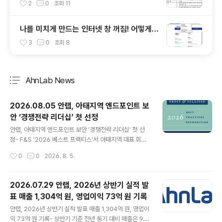
안 USB에 대해 알아봅시다
2
0
조회
11
나를 미치게 만드는 인터넷 창 꺼짐! 어떻게
해결할까?
3
0
조회
8
AhnLab News
분류 전체보기
주요 글 목록
2026.08.05 안랩, 아태지역 엔드포인트 보
안 ‘경쟁전략 리더십’ 첫 선정
글 내용
안랩, 아태지역 엔드포인트 보안 ‘경쟁전략 리더십’ 첫 선
정- F&S ‘2026 베스트 프랙티스’서 아태지역 대표 회사
인정- 통합 보안 운영 전략과 플랫폼 경쟁력 우수한 평가받
작성시간
0
0
2026. 8. 5.
아- 2019년부터 매년 ‘한국 엔드포인트 보안 기업’ 선정에
이은 ‘쾌거’ 글로벌 통합보안 기업 안랩(대표 강석균, ww
w.ahnlab.com)은 글로벌 시장조사 기관 프로스트 앤드
2026.07.29 안랩, 2026년 상반기 실적 발
설리번의 ‘2026 베스트 프랙티스(Best Practices Rec
표 매출 1,304억 원, 영업이익 73억 원 기록
ognition)’에서 처음으로 아시아·태평양 엔드포인트 보안
글 내용
부문 ‘경쟁전략 리더십(Competitive Strategy Leade
안랩, 2026년 상반기 실적 발표 매출 1,304억 원, 영업이
rship)’ 자격을 얻게 됐다고 5일 밝혔다. 지난 2019년부
익 73억 원 기록- 상반기 기준 전년 동기 대비 매출은 9.