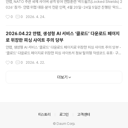
안랩, NATO 주관 국제 사이버 공격 방어 연합훈련 ‘락드쉴즈(Locked Shields) 2
026’ 참가- 안랩 위협 대응∙분석 전문 인력, 4월 20일~24일 5일간 진행된 ‘락드쉴
즈’에 대한민국∙헝가리 연합 블루팀으로 ‘기술 훈련’ 참가- 침해 공격 탐지 및 차단,
작성시간
0
0
2026. 4. 24.
공격 배후 분석, 침해 원인 규명 및 증거 확보 등 공격 대응 전 과정 수행하며 훈련 전
반에 기여 안랩(대표 강석균, www.ahnlab.com )이 4월 20일부터 24일까지 5일
간 진행된 국제 사이버 공격 방어 연합훈련 ‘락드쉴즈(Locked Shields, 이하 ‘락드
2026.04.22 안랩, 생성형 AI 서비스 ‘클로드’ 다운로드 페이지
쉴즈’) 2026’에 참가했다. ‘락드쉴즈’는 북대서양조약기구(NATO) 산하 사이버방
로 위장한 피싱 사이트 주의 당부
위센터(CCDCOE)가 주관하는 세계 최대 규모의 사이버 방어 훈련이다. 나토..
글 내용
안랩, 생성형 AI 서비스 ‘클로드’ 다운로드 페이지로 위장한 피싱 사이트 주의 당부 -
‘클로드’ 다운로드 페이지로 위장한 피싱 사이트서 정보 탈취형 악성코드 유포- 구글
광고 서비스 사용해 검색 결과 최상단 노출시켜 사용자 접속 유도 안랩(대표 강석균,
작성시간
0
0
2026. 4. 22.
www.ahnlab.com )이 생성형 AI 서비스 ‘클로드(Claude)’를 사칭한 피싱 사이트
로 정보 탈취형 악성코드를 유포하는 사례를 확인하고, 사용자 주의를 당부했다. 안
랩은 최근 전 세계적으로 클로드에 대한 관심이 높아진 가운데, 클로드 공식 홈페이
더보기
지를 정교하게 모방해 사용자가 악성코드를 다운로드하도록 유도하는 피싱 사이트
를 발견했다(보충자료 1 참조). 해당 사이트에는 ‘Bring Claude to your Deskto
p(클로드를 데스..
의안내
티스토리
로그인
고객센터
© Daum Corp.