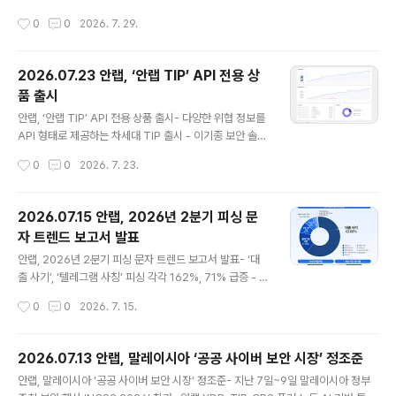
터 2025년까지 7년 연속 ‘올해의 한국 엔드포인트 보안
1%, 영업이익은 62.3% 신장- 2분기 매출 713억 원(↑1
작성시간
0
0
2026. 7. 29.
기업’에 선정된 데 이어, ..
4.5%), 영업이익 54억 원(↑55.6%)- 해외 매출 전년비
두 자릿수, N²SF 관련 제품 세 자릿수 이상 늘어 글로벌 통
합보안 기업 안랩(대표 강석균, www.ahnlab.com )은 2
2026.07.23 안랩, ‘안랩 TIP’ API 전용 상
9일, 2026년 상반기 연결기준 매출 1,304억 원, 영업이
품 출시
익 73억 원(별도기준 상반기 매출 1,167억 원, 영업이익 1
글 내용
25억 원)을 기록했다고 잠정 실적을 공시했다. 이는 전년
안랩, ‘안랩 TIP’ API 전용 상품 출시- 다양한 위협 정보를
동기(2025년 상반기) 대비 연결기준 매출은 109억 원(9.
API 형태로 제공하는 차세대 TIP 출시 - 이기종 보안 솔루
1%), 영업이익은 28억 원(62.3%) 증가한 수치다. 별도
션과 연동, TI 조회 자동화, SOC 환경 고도화 특징- ‘안랩
작성시간
0
0
2026. 7. 23.
기준으로는 전년..
TIP 스타터’ 동시 출시로 합리적 비용의 TIP 체험 기회 제
공 안랩(대표 강석균, www.ahnlab.com)은 차세대 위협
인텔리전스 플랫폼 ‘안랩 TIP’의 다양한 위협 정보를 애플
2026.07.15 안랩, 2026년 2분기 피싱 문
리케이션 프로그래밍 인터페이스(API) 형태로 제공하는
자 트렌드 보고서 발표
‘AhnLab TIP API(안랩 TIP API)’를 출시했다고 23일
글 내용
밝혔다. 위협 인텔리전스를 다양한 보안 솔루션에 연동하
안랩, 2026년 2분기 피싱 문자 트렌드 보고서 발표- ‘대
려는 고객 수요가 증가함에 따라, 기존 포털 서비스와 함께
출 사기’, ‘텔레그램 사칭’ 피싱 각각 162%, 71% 급증 - 은
제공 중인 API 기능을 별도 상품으로 선보였다. 안랩 TIP
행, 카드사, 증권사 등 금융기관 사칭 기승- 메신저 채팅방
작성시간
0
0
2026. 7. 15.
는 안랩이 수집·분석한..
유인·URL 클릭 유도하는 문자 경계 필요“모바일 메신저로
유인하는 대출 사기나 여름철 휴가 이벤트 관련 피싱 문자
주의하세요.”글로벌 통합 보안 기업 안랩(대표 강석균, ww
2026.07.13 안랩, 말레이시아 ‘공공 사이버 보안 시장’ 정조준
w.ahnlab.com)이 2026년 4월부터 6월까지 에이전틱
글 내용
안랩, 말레이시아 ‘공공 사이버 보안 시장’ 정조준- 지난 7일~9일 말레이시아 정부
AI 보안 플랫폼 ‘안랩 AI 플러스(AhnLab AI PLUS)’를 기