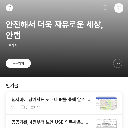
검색하기
티스토리
안전해서 더욱 자유로운 세상,
안랩
구독자
5
구독하기
신고하기 레이어
열기
인기글
웹서버에 남겨지는 로그나 IP를 통해 알수 있
는 것들
1
0
조회
14
공공기관, 4월부터 보안 USB 의무사용.. 보