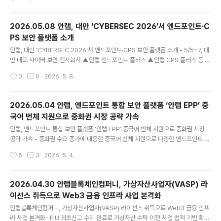
트 구축 플랫폼으로 활용 가치 및 운영 경쟁력 인정- 하이
브리드 검색·다단계 추론·인터랙티브 시각화 기반으로 행
정 효율성 및 생산성 향상 지원 안랩의 AX·MSP 전문 자회
2026.05.08 안랩, 대만 ‘CYBERSEC 2026’서 엔드포인트·C
사 안랩클라우드메이트(대표 김형준, www.ahnlabclou
PS 보안 플랫폼 소개
dmate.com )의 맞춤형 AI 어시스턴트 구축 플랫폼 ‘애크
글 내용
미아이(ACMEi)’가 지난 15일(금), 서울 대한상공회의소
안랩, 대만 ‘CYBERSEC 2026’서 엔드포인트·CPS 보안 플랫폼 소개 - 5/5~7, 대
에서 열린 ‘2026 제6회 「공공부문 SW Awards」 공모에
만 대표 사이버 보안 전시회서 ▲안랩 엔드포인트 플러스 ▲안랩 CPS 플러스 등 통
서 AI SW 부문 ‘공공부문발주자협의회장상’을 수상하며
합 보안 플랫폼 전시- AI 기술, 최신 보안 규제 대응 역량, 중국어 번체 언어 지원 등
작성시간
0
0
2026. 5. 8.
공공 분야 생성형 AI 보안 역량과 활용 가치를..
현지 고객 요구 반영한 솔루션으로 호응 얻어 안랩(대표 강석균, www.ahnlab.co
m )이 5일부터 7일까지 대만 타이베이 난강전람관에서 열린 사이버 보안 전시회 ‘C
YBERSEC 2026(사이버섹 2026)’에서 중화권 고객 환경에 최적화된 엔드포인트
2026.05.04 안랩, 엔드포인트 통합 보안 플랫폼 ‘안랩 EPP’ 중
및 사이버물리시스템(CPS) 보안 플랫폼을 선보였다. 사이버섹은 매년 약 2만 명이
국어 번체 지원으로 중화권 시장 공략 가속
참관하는 대만 최대 규모의 사이버 보안 행사다. 안랩은 2년 연속 현지 파트너사와
글 내용
함께 전시 부스..
안랩, 엔드포인트 통합 보안 플랫폼 ‘안랩 EPP’ 중국어 번체 지원으로 중화권 시장
공략 가속 - 중화권 수요 증가에 대응한 중국어 번체 지원으로 다양한 엔드포인트 보
안 기능에 대한 고객 접근성 및 편의성 향상 - 적용 대상: ▲안랩 EPPM ▲안랩 EP
작성시간
5
3
2026. 5. 4.
M ▲안랩 EPrM ▲안랩 EDC ▲V3 제품군(macOS PC 및 리눅스 서버용) - 현지
고객 수요에 맞춘 현지화 전략으로 글로벌 사업 경쟁력 지속 강화 안랩(대표 강석균,
www.ahnlab.com )이 30일(목), 중화권 고객의 접근성과 사용 편의성을 높이기
2026.04.30 안랩블록체인컴퍼니, 가상자산사업자(VASP) 라
위해 엔드포인트 통합 보안 플랫폼 ‘안랩 EPP’의 지원 언어에 중국어 번체를 추가했
이선스 취득으로 Web3 금융 인프라 사업 본격화
다. 이번 중국어 번체 지원은 대만 등 핵심 중화권 시장에서 안랩의 엔드포인트 보안
글 내용
솔루션에 대한 도..
안랩블록체인컴퍼니, 가상자산사업자(VASP) 라이선스 취득으로 Web3 금융 인프
라 사업 본격화- FIU 최초신고 수리 완료로 가상자산 수탁·이전 사업 법적 기반 확