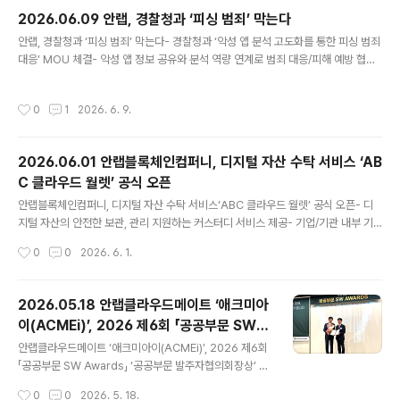
해 CPS(Cyber-Physical System, 사이버물리시스템) 보안 역량 및 AI 기반 위
2026.06.09 안랩, 경찰청과 ‘피싱 범죄’ 막는다
협 인텔리전스 경쟁력, 클라우드 기..
글 내용
안랩, 경찰청과 ‘피싱 범죄’ 막는다- 경찰청과 ‘악성 앱 분석 고도화를 통한 피싱 범죄
대응’ MOU 체결- 악성 앱 정보 공유와 분석 역량 연계로 범죄 대응/피해 예방 협력-
V3 모바일 시큐리티에 최신 악성 앱 정보 반영해 사용자 보호 강화' 안랩(대표 강석
균, www.ahnlab.com)은 지난 8일 경찰청과 ‘악성 앱 분석 고도화를 통한 피싱 범
작성시간
0
1
2026. 6. 9.
죄 대응’을 위한 업무협약(MOU)를 체결했다고 이날 밝혔다. 이번 업무협약식은 서
울 종로구 경찰청 전기통신금융사기 통합대응단 회의실에서 열렸고, 강석균 안랩 대
표와 오창배 경찰청 전기통신금융사기 통합대응단장을 비롯해 관계자들이 참석했
2026.06.01 안랩블록체인컴퍼니, 디지털 자산 수탁 서비스 ‘AB
다. 특히 안랩과 경찰청은 악성 앱이 보이스피싱 등 각종 사이버 민생범죄의 주요 수
C 클라우드 월렛’ 공식 오픈
단으로 꾸준히 악용됨에 따라, 관련 ..
글 내용
안랩블록체인컴퍼니, 디지털 자산 수탁 서비스‘ABC 클라우드 월렛’ 공식 오픈- 디
지털 자산의 안전한 보관, 관리 지원하는 커스터디 서비스 제공- 기업/기관 내부 기
준 맞춘 디지털 자산 운용 권한/정책 체계적 관리 - MPC·콜드월렛·WaaS기반 금융
작성시간
0
0
2026. 6. 1.
연계/스테이블코인 활용 확장성 특징 안랩의 블록체인 자회사 안랩블록체인컴퍼니
(대표 강석균, https://ahnlabblockchain.company/ , 이하 ABC)가 디지털 자
산의 안전한 보관과 관리를 지원하는 커스터디 서비스 ‘ABC Cloud Wallet(ABC
2026.05.18 안랩클라우드메이트 ‘애크미아
클라우드 월렛, 이하 ABC 클라우드 월렛)’을 공식 오픈했다고 1일 밝혔다. ABC 클
이(ACMEi)’, 2026 제6회 「공공부문 SW A
라우드 월렛은 개인·기업·기관·재단 고객이 온라인으로 간편하게 신청해 사용할 수
글 내용
wards」 ‘공공부문발주자협의회장상’ 수상
있는 디지털 자산 ..
안랩클라우드메이트 ‘애크미아이(ACMEi)’, 2026 제6회
「공공부문 SW Awards」 ‘공공부문 발주자협의회장상’ 수
상- 공공 분야 AI 업무 혁신 지원하는 맞춤형 AI 어시스턴
작성시간
0
0
2026. 5. 18.