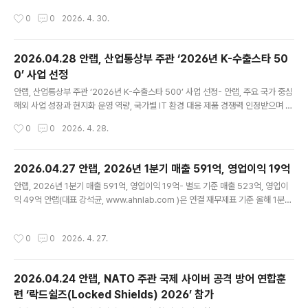
보- ‘빅스캔’ 기반 온체인 분석·KYT 역량으로 AML 대응 역량 강화- 제로 트러스트·
작성시간
0
0
2026. 4. 30.
MPC 기반 커스터디 인프라로 기업 Web3 도입 지원 안랩의 블록체인 자회사 안랩
블록체인컴퍼니(대표 강석균, https://ahnlabblockchain.company , 이하 AB
C)가 금융정보분석원(FIU)으로부터 가상자산 ‘보관 및 이전’에 대한 가상자산사업자
2026.04.28 안랩, 산업통상부 주관 ‘2026년 K-수출스타 50
(VASP) 라이선스를 취득하고, 제도권 내 Web3 금융 인프라 사업을 본격화한다. A
0’ 사업 선정
BC는 고객의 가상자산을 수탁 받아 보관·관리하고, 고객 요청에 따라 내부 승인 절차
글 내용
를 거쳐 자산 이전..
안랩, 산업통상부 주관 ‘2026년 K-수출스타 500’ 사업 선정- 안랩, 주요 국가 중심
해외 사업 성장과 현지화 운영 역량, 국가별 IT 환경 대응 제품 경쟁력 인정받으며 사
업 선정- 지원 자원은 글로벌 마케팅, 인증 및 특허 확보, 기술 컨설팅, 해외 영업 활
작성시간
0
0
2026. 4. 28.
동 등에 활용해 글로벌 경쟁력 지속 강화 예정 안랩(대표 강석균, www.ahnlab.co
m )이 산업통상부가 주관하는 ‘2026년 K-수출스타 500’ 사업에 선정됐다. ‘2026
년 K-수출스타 500’ 사업은 산업통상부가 향후 5년간 수출 중추기업 500개사 육
2026.04.27 안랩, 2026년 1분기 매출 591억, 영업이익 19억
성을 목표로 추진하는 프로그램으로, 글로벌 경쟁력을 갖춘 유망 기업을 선발해 해외
글 내용
안랩, 2026년 1분기 매출 591억, 영업이익 19억- 별도 기준 매출 523억, 영업이
진출과 수출 확대를 지원한다(보충자료 참조). 안랩은 사우디아라비아, 중국, 대만,
익 49억 안랩(대표 강석균, www.ahnlab.com )은 연결 재무제표 기준 올해 1분기
일본 등 주요..
매출액 591억원, 영업이익 19억(별도 재무제표 기준 매출 523억원, 영업이익 49
억원)을 기록했다고 잠정 실적을 공시했다. 이는 전년 동기대비 연결 기준 매출은 19
작성시간
0
0
2026. 4. 27.
억원(3.3%), 영업이익은 9억원(84.4%) 증가한 수치다. 별도 재무제표 기준으로는
전년 동기 대비 매출이 15억원(2.9%), 영업이익은 20..
2026.04.24 안랩, NATO 주관 국제 사이버 공격 방어 연합훈
련 ‘락드쉴즈(Locked Shields) 2026’ 참가
글 내용