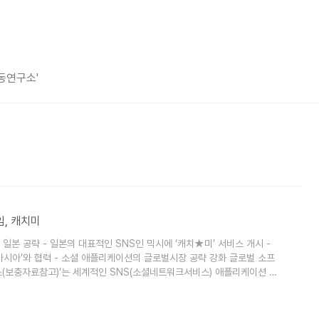
평동연구소'
임, 캐치미
 공략 - 일본의 대표적인 SNS인 믹시에 ‘캐치★미’ 서비스 개시 -
유아시아’와 협력 - 소셜 애플리케이션의 글로벌시장 공략 강화 글로벌 소프
(보충자료참고)’는 세계적인 SNS(소셜네트워크서비스) 애플리케이션 제
rockyouasia.com, 보충자료 참고)와 손잡고, 미국과 한국에서 히트한 바
 일본의 대표적인 SNS인 믹시(Mixi, http://mixi.jp)에 서비스 개시