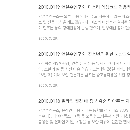
2010.01.19 안철수연구소, 미스리 악성코드 전
안철수연구소는 오늘 금융권에서 주로 사용하고 있는 미스리
트 및 전용 백신을 배포했습니다. 미스리 메신저가 설치된
이 멈추는 등의 장애현상이 발생 했으며, 일부에선 장애 
다. 안철수연구소는 해당 악성코드를 최신 V3 백신 제품군
2020. 3. 29.
백신을 긴급제작해 별도 배포했습니다. 미스리 관련 악성코
고, ADS 전용백신(http://www.ahnlab.com/kr/site/d
2010.01.19 안철수연구소, 청소년을 위한 보안교실
- 김희정 KISA 원장, 안철수 교수 등 명사 격려 메시지 -
협, 소셜 게임 등 최신 이슈 학습 - 오는 1월 26일 개최.
26일(화) 미래 보안 전문가를 꿈꾸는 중고등학생을 위한 청
교실로서 지난 2006년 처음 시작되어 연 2회 겨울, 여름
2020. 3. 29.
스로 자신의 정보를 보호하는 생활 습관을 기르고 건전한 
니다. ‘V스쿨’의 ‘V’는 인터넷 세..
2010.01.18 온라인 뱅킹 때 정보 유출 막아주는 
안철수연구소, 온라인 금융 거래용 통합보안 서비스 'AOS 2.
준수..IE, 파이어폭스, 크롬 등 모든 웹브라우저 지원 - 
금융권 및 온라인 게임, 쇼핑몰 등 보안 이슈에 민감한 
인 통합보안 서비스인 ‘안랩 온라인 시큐리티 2.0(AhnLab Onl