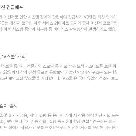
용백신 긴급배포
 메신저로 인한 시스템 장애와 관련하여 긴급하게 V3엔진 최신 업데이
 PC는 메신저 로그인 이후 서비스 업데이트 공지와 함께 메신저 프로그램
현상 이후 시스템 중단과 재부팅 등 바이러스 감염증상이 발생하기도 했습니
에 반영하여 오전 11시 40분 배포했으며, ADS악성코드에 대해서는 전용
드 감염이 의심스러운 사용자는 반드시 V3를 최신 엔진으로 업데이트하
ow..
 ‘V스쿨’ 개최
 대학 보안 동아리, 전문가와 소모임 등 진로 탐구 모색 - 스마트폰 보안 위
. 1월 22일까지 참가 신청 글로벌 통합보안 기업인 안철수연구소는 오는 1월
소년 보안교실 ‘V스쿨’을 개최합니다. ‘V스쿨’은 국내 유일의 청소년 보안
 방학에 열립니다. 이 행사는 날로 지능화하는 보안 위협 속에서 청소년 스
보안 의식을 갖게 도와주고, 청소년 보안 꿈나무를 육성하기 위해 마련됐습
지킴이 출시
0' 출시 - 금융, 게임, 쇼핑 등 온라인 거래 시 각종 해킹 차단 - 웹 표준
경량화, 보안 브라우저 기능 강화, 실행 속도 2배 향상 안철수연구소는 최근
웹사이트 상에서 사용자 정보를 보호함으로써 안전한 거래를 보장해주는 온라
ine Security 2.0. 이하 AOS 2.0)’을 출시했습니다. ‘AOS 2.0’은