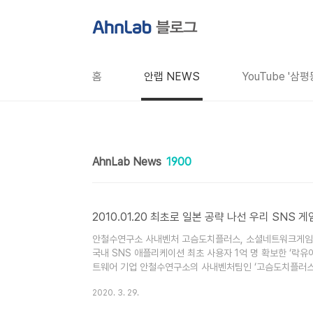
본문 바로가기
홈
안랩 NEWS
YouTube '삼
AhnLab News
1900
2010.01.20 최초로 일본 공략 나선 우리 SNS 게
안철수연구소 사내벤처 고슴도치플러스, 소셜네트워크게임 일본
국내 SNS 애플리케이션 최초 사용자 1억 명 확보한 ‘락
트웨어 기업 안철수연구소의 사내벤처팀인 ‘고슴도치플러스
공업체인 락유 아시아(대표 Taizo Son, http://www.
2020. 3. 29.
있는 ‘캐치미이프유캔’(일본출시명: ‘캐치★미, 보충자료 참고)을
했습니다. 이번 일본 SNS시장..