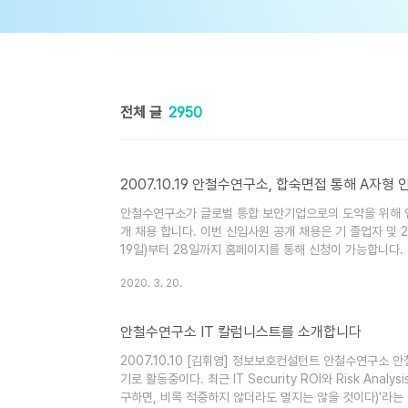
전체 글
2950
2007.10.19 안철수연구소, 합숙면접 통해 A자형
안철수연구소가 글로벌 통합 보안기업으로의 도약을 위해 연
개 채용 합니다. 이번 신입사원 공개 채용은 기 졸업자 및 
19일)부터 28일까지 홈페이지를 통해 신청이 가능합니다.
전형과 1차 면접전형을 직무 전문성 잠재역량을 심사한 후,
2020. 3. 20.
프'라는 독특한 면제도로 신입사원을 뽑습니다. 제2회 A캠프
구소가 추구하는 A자형 인재를 선발하기 위해 조직 구성원들
안철수연구소 IT 칼럼니스트를 소개합니다
2007.10.10 [김휘영] 정보보호컨설턴트 안철수연구소
기로 활동중이다. 최근 IT Security ROI와 Risk A
구하면, 비록 적중하지 않더라도 멀지는 않을 것이다)'라는