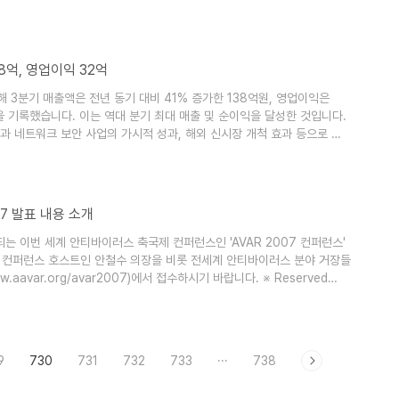
어 엔진 제작을 담당하고 있으며, 현재 안랩 IT 컬럼니스트 1기로 활동
기는 등 개인생할과 직장생활에 모두 열심인 21세기형 청년이다. [윤병무]
38억, 영업이익 32억
 3분기 매출액은 전년 동기 대비 41% 증가한 138억원, 영업이익은
원을 기록했습니다. 이는 역대 분기 최대 매출 및 순이익을 달성한 것입니다.
 네트워크 보안 사업의 가시적 성과, 해외 신시장 개척 효과 등으로 보
성장과 안랩코코넛 합병에 따른 시너지 효과, 인터넷 보안 서비스 강화 등
고 있습니다.
07 발표 내용 소개
는 이번 세계 안티바이러스 축국제 컨퍼런스인 'AVAR 2007 컨퍼런스'
번 컨퍼런스 호스트인 안철수 의장을 비롯 전세계 안티바이러스 분야 거장들
avar.org/avar2007)에서 접수하시기 바랍니다. ※ Reserved
r : Taha, Gaith (McAfee) ※ Reserved Speaker 2: Microsoft
k (CA, Inc.)
9
730
731
732
733
···
738