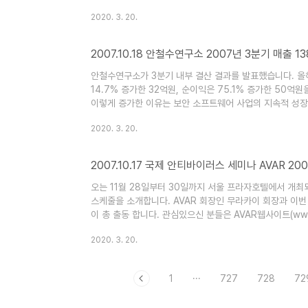
수연구소 안철수연구소에서 스파이웨어를 분석, 안티 스파이웨
2020. 3. 20.
중이다. 바쁜 분석/대응 업무 중에도 매일 새벽 수영을 즐
엔진 테스터 안철수연구소 안철수연구소에서 매..
2007.10.18 안철수연구소 2007년 3분기 매출 1
안철수연구소가 3분기 내부 결산 결과를 발표했습니다. 올해
14.7% 증가한 32억원, 순이익은 75.1% 증가한 50억
이렇게 증가한 이유는 보안 소프트웨어 사업의 지속적 성장과
고 있습니다. 향후에는 국내외 네트워크 보안 장비 사업의 
2020. 3. 20.
으로 지속적인 실적 증가가 이어질 것으로 전망하고 전망하
2007.10.17 국제 안티바이러스 세미나 AVAR 20
오는 11월 28일부터 30일까지 서울 프라자호텔에서 개최되
스케줄을 소개합니다. AVAR 회장인 무라카이 회장과 이
이 총 출동 합니다. 관심있으신 분들은 AVAR웹사이트(www.a
Speaker 1: Counterattacking the packers Speake
2020. 3. 20.
Office Document Threats Speaker : Alex Polischu
1
···
727
728
72