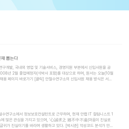
 인재 뽑는다
구개발, 국내외 영업 및 기술서비스, 경영지원 부분에서 신입사원을 공
2008년 2월 졸업예정자(석박사 포함)를 대상으로 하며, 원서는 오늘(10월
 채용 페이지 바로가기 [클릭] 안철수연구소의 신입사원 채용 방식은 서류
 합격자를 대상으로 1박 2일간 합숙을 통해 다차원 면접을 실시하는 'A캠
 현장스케지 [클릭] 지난 2005년 처음으로 도입된 'A캠프'는 안철수연
간..
 안철수연구소에서 정보보호컨설턴트로 근무하며, 현재 안랩 IT 컬럼니스트 1
nalysis에 많은 관심을 가지고 있으며, ‘心誠求之 雖不中不遠(마음이 진실로
 글귀가 진실이기를 바라며 생활하고 있다. [박시준] 악성코드 분석가 안철