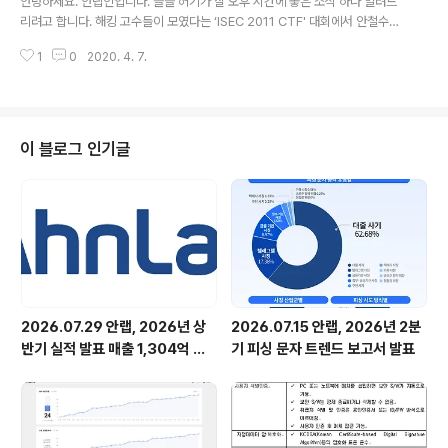
안녕하세요. 안랩인입니다. 슬슬 허기가 질 오후 시간에 좋은 소식 하나 알려드
특한 판타지 소셜게임으로, 타운건설류의 시뮬레이션과 사
리려고 합니다. 해킹 고수들이 모였다는 ‘ISEC 2011 CTF' 대회에서 안철수연
용자 간 배틀이라는 캐주얼게임의 특징을 결합해 기타 소
구소 박영준연구원이 속한 '-ceci-' 팀이 8,418,200점을 획득해 준우승을 차
셜게임보다 게임성을 강화했으며, 세계최초로 실제 마법봉
1
0
2020. 4. 7.
지했다고 합니다. 안철수연구소, 박영준연구원 준우승 획득 -cesi-팀은 리버스
을 휘두르는 느..
랩과 Null@Root의 젊은 피와 조금 늙은 피가 섞인 멤버로 구성돼 있으며 팀명
은 이번 대회명인 ISEC을 거꾸로 한 것이라고 합니다. 멤버에는 박영준연구원
(젊은 피)을 비롯해 표경태, 김민상, 김지환, 박규태, 박성현, 박영준, 박주호, 이
은총 등으로 구성되어 있습니다. 한편, 우승을 차지한 GoN 팀은 리더 윤인수를
이 블로그 인기글
비롯해 김동관, 김민규, 김은수, 박해송, 원강희, 이유진, ..
2026.07.29 안랩, 2026년 상
2026.07.15 안랩, 2026년 2분
반기 실적 발표 매출 1,304억 원,
기 피싱 문자 트렌드 보고서 발표
영업이익 73억 원 기록