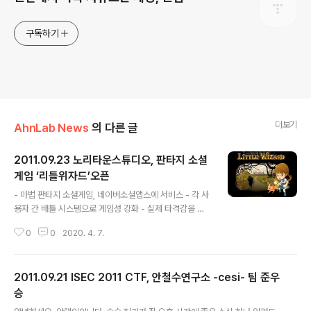
구독하기
더보기
AhnLab News
의 다른 글
2011.09.23 노리타운스튜디오, 판타지 소셜
게임 ‘리틀위자드’오픈
글 내용
- 마법 판타지 소셜게임, 네이버소셜앱스에 서비스 - 각 사
용자 간 배틀 시스템으로 게임성 강화 - 실제 타격감을 제
공하는 ‘마우스제스처’ 세계최초 도입 소셜게임분야 리더
0
0
2020. 4. 7.
인 노리타운스튜디오(대표 송교석, http://noritown.co
m)는 자신의 마법사 캐릭터를 대마법사로 성장시켜 악을
물리치는 판타지 시뮬레이션 소셜게임(Social Game)
2011.09.21 ISEC 2011 CTF, 안철수연구소 -cesi- 팀 준우
‘리틀위자드’를 네이버 소셜앱스(http://apps.naver.co
m/app/34646)에 서비스 개시했다. 인맥 증대가 가능한
승
글 내용
판타지 소셜게임 이번에 서비스 개시한 ‘리틀위자드’는 독