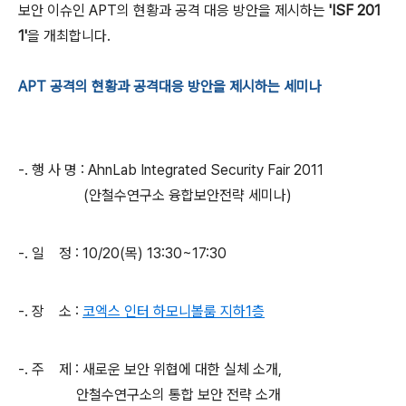
보안 이슈인
APT
의 현황과 공격 대응 방안을 제시하는
'ISF 201
1'
을 개최합니다
.
APT 공격의 현황과 공격대응 방안을 제시하는 세미나
-.
행 사 명
: AhnLab Integrated Security Fair 2011
(
안철수연구소 융합보안전략 세미나
)
-.
일
정
: 10/20(목
) 13:30~17:30
-.
장
소
:
코엑스
인터
하모니볼룸
지하1
층
-.
주
제
:
새로운 보안 위협에 대한 실체 소개
,
안철수연구소의 통합 보안 전략 소개