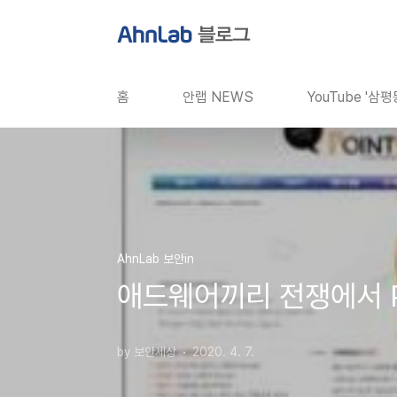
본문 바로가기
홈
안랩 NEWS
YouTube '삼
AhnLab 보안in
애드웨어끼리 전쟁에서 
by 보안세상
2020. 4. 7.